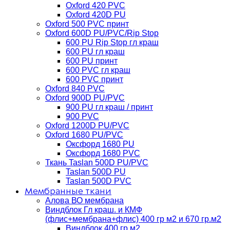
Oxford 420 PVC
Oxford 420D PU
Oxford 500 PVC принт
Oxford 600D PU/PVC/Rip Stop
600 PU Rip Stop гл краш
600 PU гл краш
600 PU принт
600 PVC гл краш
600 PVC принт
Oxford 840 PVC
Oxford 900D PU/PVC
900 PU гл краш / принт
900 PVC
Oxford 1200D PU/PVC
Oxford 1680 PU/PVC
Оксфорд 1680 PU
Оксфорд 1680 PVC
Ткань Taslan 500D PU/PVC
Taslan 500D PU
Taslan 500D PVC
Мембранные ткани
Алова ВО мембрана
Виндблок Гл краш. и КМФ
(флис+мембрана+флис) 400 гр м2 и 670 гр.м2
Виндблок 400 гр м2