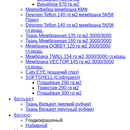
Виндблок 670 гр м2
Микрофибра мембрана КМФ
Dewspo Teflon 140 гр м2 мембрана 5К/5К
Принт
Dewspo Teflon 140 гр м2 мембрана 5К/5К
гл.краш.
Ткань Мембранная 135 гр м2 3000/3000
Ткань Мембранная 160 гр м2 3000/3000
Мембрана DOBBY 120 гр м2 3000/3000
гл.краш.
Мембрана TWILL 154 гр м2 3000/3000 гл.краш.
Мембрана VECTOR 145 гр м2 3000/3000
гл.краш.
Cats EYE (кошачий глаз)
SOFTSHELL (Софтшелл)
Плащёвая 290 гр м2
Трикотаж 290 гр м2
Плащёвая 300 гр м2
Вельвет
Ткань Вельвет (мелкий рубчик)
Ткань Вельвет (крупный рубчик)
Велюр
Гладкокрашеный
Набивной