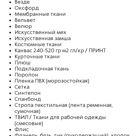
Везде
Оксфорд
Мембранные ткани
Вельвет
Велюр
Искусственный мех
Искусственная замша
Костюмные ткани
Канвас 240-520 гр м2 гл/кр / ПРИНТ
Курточные ткани
Плюш
Подкладочная ткань
Поролон
Пленка ПВХ (морозостойкая)
Сетка
Синтепон
Спанбонд
Стропа текстильная (лента ременная,
сумочная)
ТВИЛ / Ткани для рабочей одежды
(смесовые)
Флис
Фланель, бязь, тик (пуходержащий), хлопок