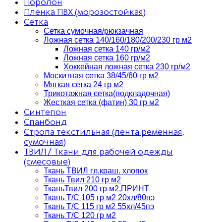
Поролон
Пленка ПВХ (морозостойкая)
Сетка
Сетка сумочная/рюкзачная
Ложная сетка 140/160/180/200/230 гр м2
Ложная сетка 140 гр/м2
Ложная сетка 160 гр/м2
Хоккейная ложная сетка 230 гр/м2
Москитная сетка 38/45/60 гр м2
Мягкая сетка 24 гр м2
Трикотажная сетка(подкладочная)
Жесткая сетка (фатин) 30 гр м2
Синтепон
Спанбонд
Стропа текстильная (лента ременная,
сумочная)
ТВИЛ / Ткани для рабочей одежды
(смесовые)
Ткань ТВИЛ гл.краш. хлопок
Ткань Твил 210 гр м2
ТканьТвил 200 гр м2,ПРИНТ
Ткань Т/C 105 гр м2 20хл/80пэ
Ткань Т/C 115 гр м2 55хл/45пэ
Ткань Т/C 120 гр м2