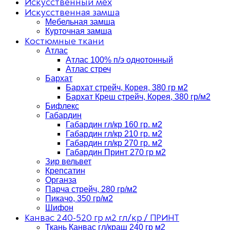
Искусственный мех
Искусственная замша
Мебельная замша
Курточная замша
Костюмные ткани
Атлас
Атлас 100% п/э однотонный
Атлас стреч
Бархат
Бархат стрейч, Корея, 380 гр м2
Бархат Креш стрейч, Корея, 380 гр/м2
Бифлекс
Габардин
Габардин гл/кр 160 гр. м2
Габардин гл/кр 210 гр. м2
Габардин гл/кр 270 гр. м2
Габардин Принт 270 гр м2
Зир вельвет
Крепсатин
Органза
Парча стрейч, 280 гр/м2
Пикачо, 350 гр/м2
Шифон
Канвас 240-520 гр м2 гл/кр / ПРИНТ
Ткань Канвас гл/краш 240 гр м2