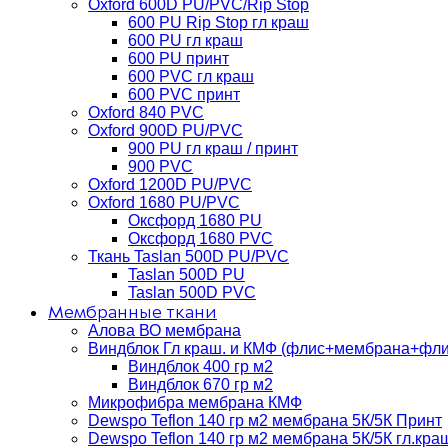
Oxford 600D PU/PVC/Rip Stop
600 PU Rip Stop гл краш
600 PU гл краш
600 PU принт
600 PVC гл краш
600 PVC принт
Oxford 840 PVC
Oxford 900D PU/PVC
900 PU гл краш / принт
900 PVC
Oxford 1200D PU/PVC
Oxford 1680 PU/PVC
Оксфорд 1680 PU
Оксфорд 1680 PVC
Ткань Taslan 500D PU/PVC
Taslan 500D PU
Taslan 500D PVC
Мембранные ткани
Алова ВО мембрана
Виндблок Гл краш. и КМФ (флис+мембрана+флис)
Виндблок 400 гр м2
Виндблок 670 гр м2
Микрофибра мембрана КМФ
Dewspo Teflon 140 гр м2 мембрана 5К/5К Принт
Dewspo Teflon 140 гр м2 мембрана 5К/5К гл.кра