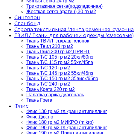
Мягкая сетка 24 гр м2
Трикотажная сетка(подкладочная)
Жесткая сетка (фатин) 30 гр м2
Синтепон
Спанбонд
Стропа текстильная (лента ременная, сумочна
ТВИЛ / Ткани для рабочей одежды (смесовые)
Ткань ТВИЛ гл.краш. хлопок
Ткань Твил 210 гр м2
ТканьТвил 200 гр м2,ПРИНТ
Ткань Т/C 105 гр м2 20хл/80пэ
Ткань Т/C 115 гр м2 55хл/45пэ
Ткань Т/C 120 гр м2
Ткань Т/C 145 гр м2 55хл/45пэ
Ткань Т/C 150 гр м2 35виск/65пэ
Ткань Т/C 240 гр м2
Ткань Крета 220 гр м2
Палатка,саржа,диагональ
Ткань Грета
Флис
Флис 130 гр.м2 гл.краш антипиллинг
Флис Дюспо
Флис 180 гр.м2 МИКРО (mikro)
Флис 190 гр.м2 гл.краш антипиллинг
Флис 190 гр.м2 Принт антипиллинг