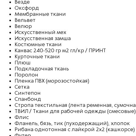
Везде
Оксфорд
Мембранные ткани
Вельвет
Велюр
Искусственный мех
Искусственная замша
Костюмные ткани
Канвас 240-520 гр м2 гл/кр / ПРИНТ
Курточные ткани
Плюш
Подкладочная ткань
Поролон
Пленка ПВХ (морозостойкая)
Сетка
Синтепон
Спанбонд
Стропа текстильная (лента ременная, сумочна
ТВИЛ / Ткани для рабочей одежды (смесовые)
Флис
Фланель, бязь, тик (пуходержащий), хлопок
Рибана однотонная с лайкрой 2х2 (кашкорсе)
Футер