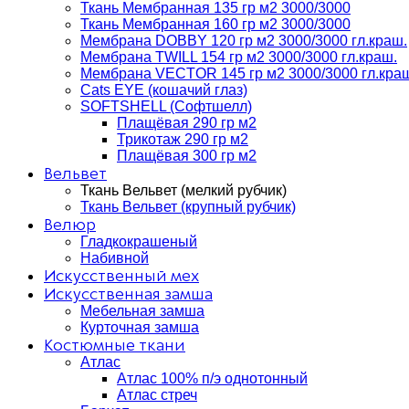
Ткань Мембранная 135 гр м2 3000/3000
Ткань Мембранная 160 гр м2 3000/3000
Мембрана DOBBY 120 гр м2 3000/3000 гл.краш.
Мембрана TWILL 154 гр м2 3000/3000 гл.краш.
Мембрана VECTOR 145 гр м2 3000/3000 гл.кра
Cats EYE (кошачий глаз)
SOFTSHELL (Софтшелл)
Плащёвая 290 гр м2
Трикотаж 290 гр м2
Плащёвая 300 гр м2
Вельвет
Ткань Вельвет (мелкий рубчик)
Ткань Вельвет (крупный рубчик)
Велюр
Гладкокрашеный
Набивной
Искусственный мех
Искусственная замша
Мебельная замша
Курточная замша
Костюмные ткани
Атлас
Атлас 100% п/э однотонный
Атлас стреч