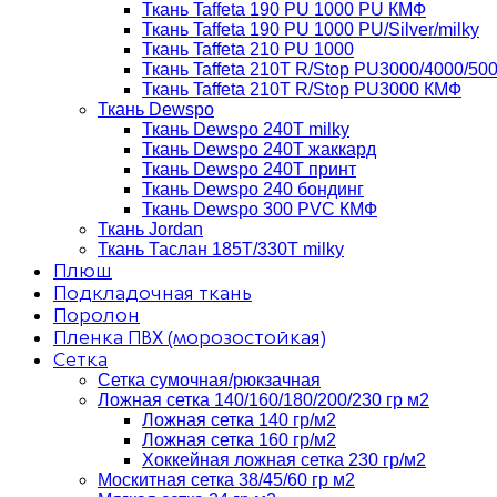
Ткань Taffeta 190 PU 1000 PU КМФ
Ткань Taffeta 190 PU 1000 PU/Silver/milky
Ткань Taffeta 210 PU 1000
Ткань Taffeta 210Т R/Stop PU3000/4000/50
Ткань Taffeta 210Т R/Stop PU3000 КМФ
Ткань Dewspo
Ткань Dewspo 240Т milky
Ткань Dewspo 240T жаккард
Ткань Dewspo 240Т принт
Ткань Dewspo 240 бондинг
Ткань Dewspo 300 PVC КМФ
Ткань Jordan
Ткань Таслан 185T/330T milky
Плюш
Подкладочная ткань
Поролон
Пленка ПВХ (морозостойкая)
Сетка
Сетка сумочная/рюкзачная
Ложная сетка 140/160/180/200/230 гр м2
Ложная сетка 140 гр/м2
Ложная сетка 160 гр/м2
Хоккейная ложная сетка 230 гр/м2
Москитная сетка 38/45/60 гр м2