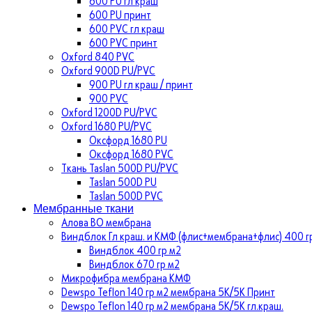
600 PU гл краш
600 PU принт
600 PVC гл краш
600 PVC принт
Oxford 840 PVC
Oxford 900D PU/PVC
900 PU гл краш / принт
900 PVC
Oxford 1200D PU/PVC
Oxford 1680 PU/PVC
Оксфорд 1680 PU
Оксфорд 1680 PVC
Ткань Taslan 500D PU/PVC
Taslan 500D PU
Taslan 500D PVC
Мембранные ткани
Алова ВО мембрана
Виндблок Гл краш. и КМФ (флис+мембрана+флис) 400 гр
Виндблок 400 гр м2
Виндблок 670 гр м2
Микрофибра мембрана КМФ
Dewspo Teflon 140 гр м2 мембрана 5К/5К Принт
Dewspo Teflon 140 гр м2 мембрана 5К/5К гл.краш.