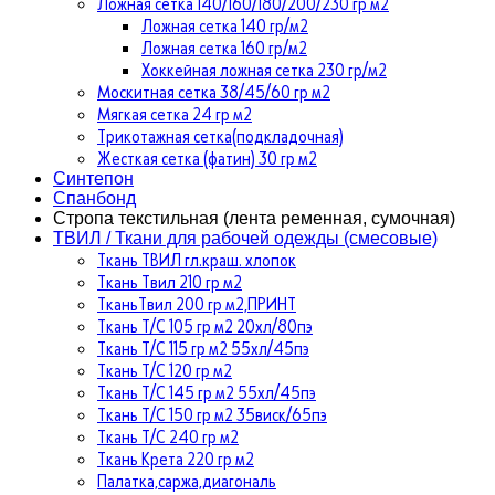
Ложная сетка 140/160/180/200/230 гр м2
Ложная сетка 140 гр/м2
Ложная сетка 160 гр/м2
Хоккейная ложная сетка 230 гр/м2
Москитная сетка 38/45/60 гр м2
Мягкая сетка 24 гр м2
Трикотажная сетка(подкладочная)
Жесткая сетка (фатин) 30 гр м2
Синтепон
Спанбонд
Стропа текстильная (лента ременная, сумочная)
ТВИЛ / Ткани для рабочей одежды (смесовые)
Ткань ТВИЛ гл.краш. хлопок
Ткань Твил 210 гр м2
ТканьТвил 200 гр м2,ПРИНТ
Ткань Т/C 105 гр м2 20хл/80пэ
Ткань Т/C 115 гр м2 55хл/45пэ
Ткань Т/C 120 гр м2
Ткань Т/C 145 гр м2 55хл/45пэ
Ткань Т/C 150 гр м2 35виск/65пэ
Ткань Т/C 240 гр м2
Ткань Крета 220 гр м2
Палатка,саржа,диагональ