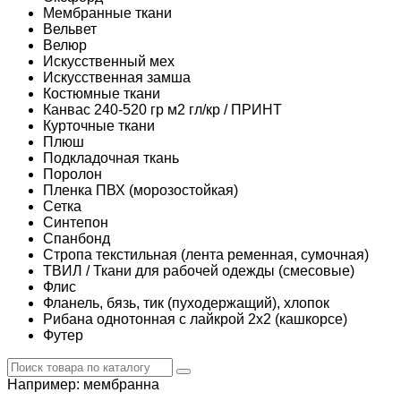
Мембранные ткани
Вельвет
Велюр
Искусственный мех
Искусственная замша
Костюмные ткани
Канвас 240-520 гр м2 гл/кр / ПРИНТ
Курточные ткани
Плюш
Подкладочная ткань
Поролон
Пленка ПВХ (морозостойкая)
Сетка
Синтепон
Спанбонд
Стропа текстильная (лента ременная, сумочная)
ТВИЛ / Ткани для рабочей одежды (смесовые)
Флис
Фланель, бязь, тик (пуходержащий), хлопок
Рибана однотонная с лайкрой 2х2 (кашкорсе)
Футер
Например:
мембранна