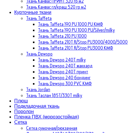
Ткань Канвас ПРИНТ 320 гр м2
Ткань Канвас гл/краш 520 гр м2
Курточные ткани
Ткань Taffeta
Ткань Taffeta 190 PU 1000 PU КМФ
Ткань Taffeta 190 PU 1000 PU/Silver/milky
Ткань Taffeta 210 PU 1000
Ткань Taffeta 210Т R/Stop PU3000/4000/5000
Ткань Taffeta 210Т R/Stop PU3000 КМФ
Ткань Dewspo
Ткань Dewspo 240Т milky
Ткань Dewspo 240T жаккард
Ткань Dewspo 240Т принт
Ткань Dewspo 240 бондинг
Ткань Dewspo 300 PVC КМФ
Ткань Jordan
Ткань Таслан 185T/330T milky
Плюш
Подкладочная ткань
Поролон
Пленка ПВХ (морозостойкая)
Сетка
Сетка сумочная/рюкзачная