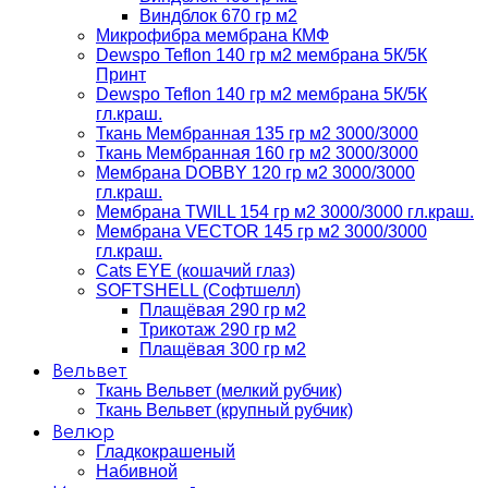
Виндблок 670 гр м2
Микрофибра мембрана КМФ
Dewspo Teflon 140 гр м2 мембрана 5К/5К
Принт
Dewspo Teflon 140 гр м2 мембрана 5К/5К
гл.краш.
Ткань Мембранная 135 гр м2 3000/3000
Ткань Мембранная 160 гр м2 3000/3000
Мембрана DOBBY 120 гр м2 3000/3000
гл.краш.
Мембрана TWILL 154 гр м2 3000/3000 гл.краш.
Мембрана VECTOR 145 гр м2 3000/3000
гл.краш.
Cats EYE (кошачий глаз)
SOFTSHELL (Софтшелл)
Плащёвая 290 гр м2
Трикотаж 290 гр м2
Плащёвая 300 гр м2
Вельвет
Ткань Вельвет (мелкий рубчик)
Ткань Вельвет (крупный рубчик)
Велюр
Гладкокрашеный
Набивной