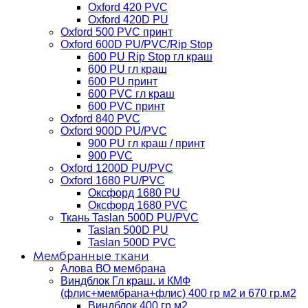
Oxford 420 PVC
Oxford 420D PU
Oxford 500 PVC принт
Oxford 600D PU/PVC/Rip Stop
600 PU Rip Stop гл краш
600 PU гл краш
600 PU принт
600 PVC гл краш
600 PVC принт
Oxford 840 PVC
Oxford 900D PU/PVC
900 PU гл краш / принт
900 PVC
Oxford 1200D PU/PVC
Oxford 1680 PU/PVC
Оксфорд 1680 PU
Оксфорд 1680 PVC
Ткань Taslan 500D PU/PVC
Taslan 500D PU
Taslan 500D PVC
Мембранные ткани
Алова ВО мембрана
Виндблок Гл краш. и КМФ
(флис+мембрана+флис) 400 гр м2 и 670 гр.м2
Виндблок 400 гр м2