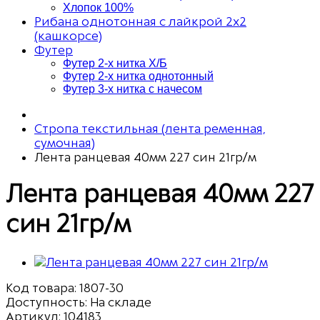
Хлопок 100%
Рибана однотонная с лайкрой 2х2
(кашкорсе)
Футер
Футер 2-х нитка Х/Б
Футер 2-х нитка однотонный
Футер 3-х нитка с начесом
Стропа текстильная (лента ременная,
сумочная)
Лента ранцевая 40мм 227 син 21гр/м
Лента ранцевая 40мм 227
син 21гр/м
Код товара:
1807-30
Доступность: На складе
Артикул: 104183