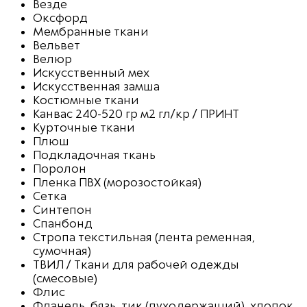
Везде
Оксфорд
Мембранные ткани
Вельвет
Велюр
Искусственный мех
Искусственная замша
Костюмные ткани
Канвас 240-520 гр м2 гл/кр / ПРИНТ
Курточные ткани
Плюш
Подкладочная ткань
Поролон
Пленка ПВХ (морозостойкая)
Сетка
Синтепон
Спанбонд
Стропа текстильная (лента ременная,
сумочная)
ТВИЛ / Ткани для рабочей одежды
(смесовые)
Флис
Фланель, бязь, тик (пуходержащий), хлопок