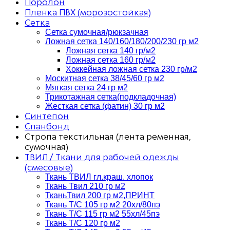
Поролон
Пленка ПВХ (морозостойкая)
Сетка
Сетка сумочная/рюкзачная
Ложная сетка 140/160/180/200/230 гр м2
Ложная сетка 140 гр/м2
Ложная сетка 160 гр/м2
Хоккейная ложная сетка 230 гр/м2
Москитная сетка 38/45/60 гр м2
Мягкая сетка 24 гр м2
Трикотажная сетка(подкладочная)
Жесткая сетка (фатин) 30 гр м2
Синтепон
Спанбонд
Стропа текстильная (лента ременная,
сумочная)
ТВИЛ / Ткани для рабочей одежды
(смесовые)
Ткань ТВИЛ гл.краш. хлопок
Ткань Твил 210 гр м2
ТканьТвил 200 гр м2,ПРИНТ
Ткань Т/C 105 гр м2 20хл/80пэ
Ткань Т/C 115 гр м2 55хл/45пэ
Ткань Т/C 120 гр м2