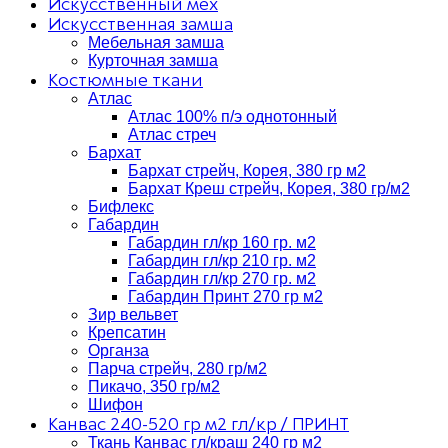
Искусственный мех
Искусственная замша
Мебельная замша
Курточная замша
Костюмные ткани
Атлас
Атлас 100% п/э однотонный
Атлас стреч
Бархат
Бархат стрейч, Корея, 380 гр м2
Бархат Креш стрейч, Корея, 380 гр/м2
Бифлекс
Габардин
Габардин гл/кр 160 гр. м2
Габардин гл/кр 210 гр. м2
Габардин гл/кр 270 гр. м2
Габардин Принт 270 гр м2
Зир вельвет
Крепсатин
Органза
Парча стрейч, 280 гр/м2
Пикачо, 350 гр/м2
Шифон
Канвас 240-520 гр м2 гл/кр / ПРИНТ
Ткань Канвас гл/краш 240 гр м2