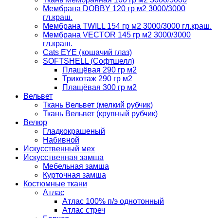
Мембрана DOBBY 120 гр м2 3000/3000
гл.краш.
Мембрана TWILL 154 гр м2 3000/3000 гл.краш.
Мембрана VECTOR 145 гр м2 3000/3000
гл.краш.
Cats EYE (кошачий глаз)
SOFTSHELL (Софтшелл)
Плащёвая 290 гр м2
Трикотаж 290 гр м2
Плащёвая 300 гр м2
Вельвет
Ткань Вельвет (мелкий рубчик)
Ткань Вельвет (крупный рубчик)
Велюр
Гладкокрашеный
Набивной
Искусственный мех
Искусственная замша
Мебельная замша
Курточная замша
Костюмные ткани
Атлас
Атлас 100% п/э однотонный
Атлас стреч