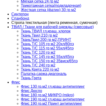
Мягкая сетка 24 гр м2
Трикотажная сетка(подкладочная)
Жесткая сетка (фатин) 30 гр м2
Синтепон
Спанбонд
Стропа текстильная (лента ременная, сумочная)
ТВИЛ / Ткани для рабочей одежды (смесовые)
Ткань ТВИЛ гл.краш. хлопок
Ткань Твил 210 гр м2
ТканьТвил 200 гр м2,ПРИНТ
Ткань Т/C 105 гр м2 20хл/80пэ
Ткань Т/C 115 гр м2 55хл/45пэ
Ткань Т/C 120 гр м2
Ткань Т/C 145 гр м2 55хл/45пэ
Ткань Т/C 150 гр м2 35виск/65пэ
Ткань Т/C 240 гр м2
Ткань Крета 220 гр м2
Палатка,саржа,диагональ
Ткань Грета
Флис
Флис 130 гр.м2 гл.краш антипиллинг
Флис Дюспо
Флис 180 гр.м2 МИКРО (mikro)
Флис 190 гр.м2 гл.краш антипиллинг
Флис 190 гр.м2 Принт антипиллинг