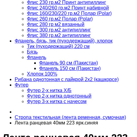
Флис 230 гр.м2 Принт антипиллинг
Флис 240/260 гр.м2 Принт набивной
Флис 160/230/220 гр.м2 Полар (Polar)
Флис 260 гр.м2 Полар (Polar)
Флис 280 гр м2 вязанный
Флис 300 гр.м2 антипиллинг
Флис 380 гр.м2 антипиллинг
Фланель, бязь, тик (пуходержащий), хлопок
Тик (пуходержащий) 220 см
Бязь
Фланель
Фланель 90 см (Пакистан)
Фланель 150 см (Пакистан)
Хлопок 100%
Рибана однотонная с лайкрой 2х2 (кашкорсе)
Футер
Футер 2-х нитка Х/Б
Футер 2-х нитка однотонный
Футер 3-х нитка с начесом
Стропа текстильная (лента ременная, сумочная)
Лента ранцевая 40мм 223 ярк.синяя