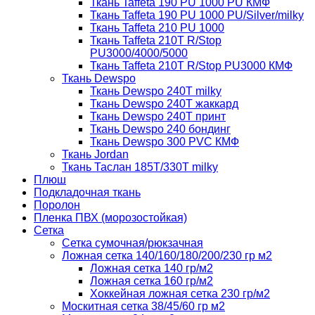
Ткань Taffeta 190 PU 1000 PU КМФ
Ткань Taffeta 190 PU 1000 PU/Silver/milky
Ткань Taffeta 210 PU 1000
Ткань Taffeta 210Т R/Stop
PU3000/4000/5000
Ткань Taffeta 210Т R/Stop PU3000 КМФ
Ткань Dewspo
Ткань Dewspo 240Т milky
Ткань Dewspo 240T жаккард
Ткань Dewspo 240Т принт
Ткань Dewspo 240 бондинг
Ткань Dewspo 300 PVC КМФ
Ткань Jordan
Ткань Таслан 185T/330T milky
Плюш
Подкладочная ткань
Поролон
Пленка ПВХ (морозостойкая)
Сетка
Сетка сумочная/рюкзачная
Ложная сетка 140/160/180/200/230 гр м2
Ложная сетка 140 гр/м2
Ложная сетка 160 гр/м2
Хоккейная ложная сетка 230 гр/м2
Москитная сетка 38/45/60 гр м2