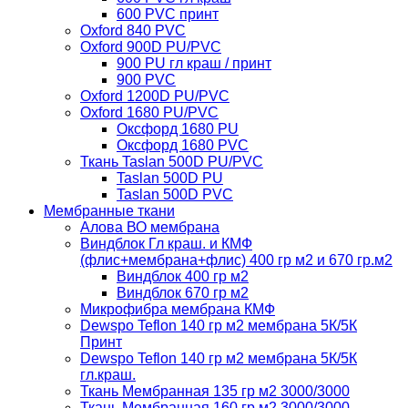
600 PVC принт
Oxford 840 PVC
Oxford 900D PU/PVC
900 PU гл краш / принт
900 PVC
Oxford 1200D PU/PVC
Oxford 1680 PU/PVC
Оксфорд 1680 PU
Оксфорд 1680 PVC
Ткань Taslan 500D PU/PVC
Taslan 500D PU
Taslan 500D PVC
Мембранные ткани
Алова ВО мембрана
Виндблок Гл краш. и КМФ
(флис+мембрана+флис) 400 гр м2 и 670 гр.м2
Виндблок 400 гр м2
Виндблок 670 гр м2
Микрофибра мембрана КМФ
Dewspo Teflon 140 гр м2 мембрана 5К/5К
Принт
Dewspo Teflon 140 гр м2 мембрана 5К/5К
гл.краш.
Ткань Мембранная 135 гр м2 3000/3000
Ткань Мембранная 160 гр м2 3000/3000