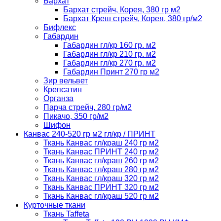
Бархат
Бархат стрейч, Корея, 380 гр м2
Бархат Креш стрейч, Корея, 380 гр/м2
Бифлекс
Габардин
Габардин гл/кр 160 гр. м2
Габардин гл/кр 210 гр. м2
Габардин гл/кр 270 гр. м2
Габардин Принт 270 гр м2
Зир вельвет
Крепсатин
Органза
Парча стрейч, 280 гр/м2
Пикачо, 350 гр/м2
Шифон
Канвас 240-520 гр м2 гл/кр / ПРИНТ
Ткань Канвас гл/краш 240 гр м2
Ткань Канвас ПРИНТ 240 гр м2
Ткань Канвас гл/краш 260 гр м2
Ткань Канвас гл/краш 280 гр м2
Ткань Канвас гл/краш 320 гр м2
Ткань Канвас ПРИНТ 320 гр м2
Ткань Канвас гл/краш 520 гр м2
Курточные ткани
Ткань Taffeta