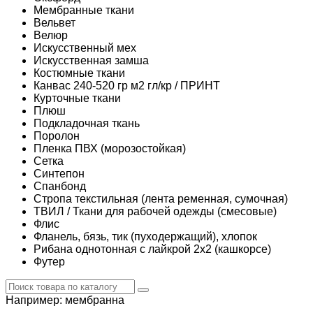
Мембранные ткани
Вельвет
Велюр
Искусственный мех
Искусственная замша
Костюмные ткани
Канвас 240-520 гр м2 гл/кр / ПРИНТ
Курточные ткани
Плюш
Подкладочная ткань
Поролон
Пленка ПВХ (морозостойкая)
Сетка
Синтепон
Спанбонд
Стропа текстильная (лента ременная, сумочная)
ТВИЛ / Ткани для рабочей одежды (смесовые)
Флис
Фланель, бязь, тик (пуходержащий), хлопок
Рибана однотонная с лайкрой 2х2 (кашкорсе)
Футер
Например:
мембранна