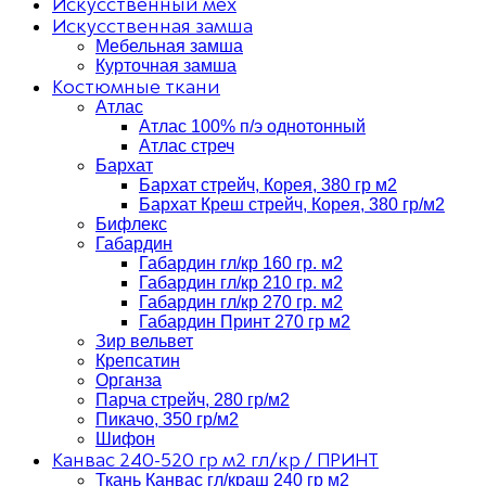
Искусственный мех
Искусственная замша
Мебельная замша
Курточная замша
Костюмные ткани
Атлас
Атлас 100% п/э однотонный
Атлас стреч
Бархат
Бархат стрейч, Корея, 380 гр м2
Бархат Креш стрейч, Корея, 380 гр/м2
Бифлекс
Габардин
Габардин гл/кр 160 гр. м2
Габардин гл/кр 210 гр. м2
Габардин гл/кр 270 гр. м2
Габардин Принт 270 гр м2
Зир вельвет
Крепсатин
Органза
Парча стрейч, 280 гр/м2
Пикачо, 350 гр/м2
Шифон
Канвас 240-520 гр м2 гл/кр / ПРИНТ
Ткань Канвас гл/краш 240 гр м2