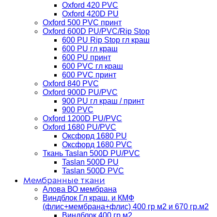
Oxford 420 PVC
Oxford 420D PU
Oxford 500 PVC принт
Oxford 600D PU/PVC/Rip Stop
600 PU Rip Stop гл краш
600 PU гл краш
600 PU принт
600 PVC гл краш
600 PVC принт
Oxford 840 PVC
Oxford 900D PU/PVC
900 PU гл краш / принт
900 PVC
Oxford 1200D PU/PVC
Oxford 1680 PU/PVC
Оксфорд 1680 PU
Оксфорд 1680 PVC
Ткань Taslan 500D PU/PVC
Taslan 500D PU
Taslan 500D PVC
Мембранные ткани
Алова ВО мембрана
Виндблок Гл краш. и КМФ
(флис+мембрана+флис) 400 гр м2 и 670 гр.м2
Виндблок 400 гр м2