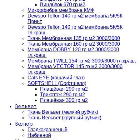
Виндблок 670 гр м2
Микрофибра мембрана КМФ
Dewspo Teflon 140 гр м2 мембрана 5К/5К
Принт
Dewspo Teflon 140 гр м2 мембрана 5К/5К
гл.краш.
Ткань Мембранная 135 гр м2 3000/3000
Ткань Мембранная 160 гр м2 3000/3000
Мембрана DOBBY 120 гр м2 3000/3000
гл.краш.
Мембрана TWILL 154 гр м2 3000/3000 гл.краш.
Мембрана VECTOR 145 гр м2 3000/3000
гл.краш.
Cats EYE (кошачий глаз)
SOFTSHELL (Софтшелл)
Плащёвая 290 гр м2
Трикотаж 290 гр м2
Плащёвая 300 гр м2
Вельвет
Ткань Вельвет (мелкий рубчик)
Ткань Вельвет (крупный рубчик)
Велюр
Гладкокрашеный
Набивной