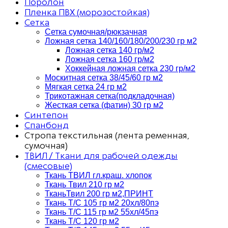
Поролон
Пленка ПВХ (морозостойкая)
Сетка
Сетка сумочная/рюкзачная
Ложная сетка 140/160/180/200/230 гр м2
Ложная сетка 140 гр/м2
Ложная сетка 160 гр/м2
Хоккейная ложная сетка 230 гр/м2
Москитная сетка 38/45/60 гр м2
Мягкая сетка 24 гр м2
Трикотажная сетка(подкладочная)
Жесткая сетка (фатин) 30 гр м2
Синтепон
Спанбонд
Стропа текстильная (лента ременная,
сумочная)
ТВИЛ / Ткани для рабочей одежды
(смесовые)
Ткань ТВИЛ гл.краш. хлопок
Ткань Твил 210 гр м2
ТканьТвил 200 гр м2,ПРИНТ
Ткань Т/C 105 гр м2 20хл/80пэ
Ткань Т/C 115 гр м2 55хл/45пэ
Ткань Т/C 120 гр м2