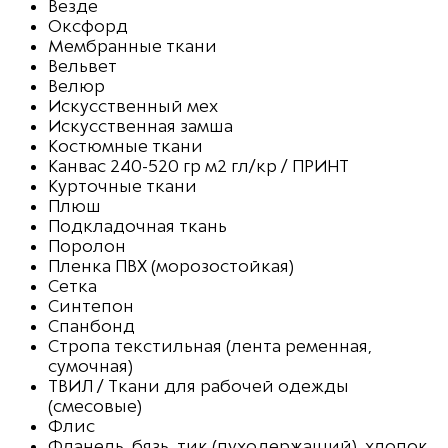
Везде
Оксфорд
Мембранные ткани
Вельвет
Велюр
Искусственный мех
Искусственная замша
Костюмные ткани
Канвас 240-520 гр м2 гл/кр / ПРИНТ
Курточные ткани
Плюш
Подкладочная ткань
Поролон
Пленка ПВХ (морозостойкая)
Сетка
Синтепон
Спанбонд
Стропа текстильная (лента ременная,
сумочная)
ТВИЛ / Ткани для рабочей одежды
(смесовые)
Флис
Фланель, бязь, тик (пуходержащий), хлопок