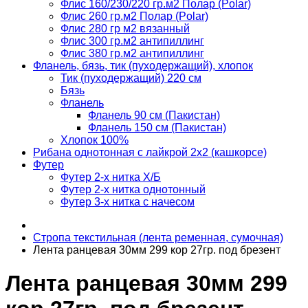
Флис 160/230/220 гр.м2 Полар (Polar)
Флис 260 гр.м2 Полар (Polar)
Флис 280 гр м2 вязанный
Флис 300 гр.м2 антипиллинг
Флис 380 гр.м2 антипиллинг
Фланель, бязь, тик (пуходержащий), хлопок
Тик (пуходержащий) 220 см
Бязь
Фланель
Фланель 90 см (Пакистан)
Фланель 150 см (Пакистан)
Хлопок 100%
Рибана однотонная с лайкрой 2х2 (кашкорсе)
Футер
Футер 2-х нитка Х/Б
Футер 2-х нитка однотонный
Футер 3-х нитка с начесом
Стропа текстильная (лента ременная, сумочная)
Лента ранцевая 30мм 299 кор 27гр. под брезент
Лента ранцевая 30мм 299