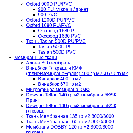
Oxford 900D PU/PVC
900 PU гл краш / принт
900 PVC
Oxford 1200D PU/PVC
Oxford 1680 PU/PVC
Оксфорд 1680 PU
Оксфорд 1680 PVC
Ткань Taslan 500D PU/PVC
Taslan 500D PU
Taslan 500D PVC
Мембранные ткани
Алова ВО мембрана
Виндблок Гл краш. и КМФ
(флис+мембрана+флис) 400 гр м2 и 670 гр.м2
Виндблок 400 гр м2
Виндблок 670 гр м2
Микрофибра мембрана КМФ
Dewspo Teflon 140 гр м2 мембрана 5К/5К
Принт
Dewspo Teflon 140 гр м2 мембрана 5К/5К
гл.краш.
Ткань Мембранная 135 гр м2 3000/3000
Ткань Мембранная 160 гр м2 3000/3000
Мембрана DOBBY 120 гр м2 3000/3000
гл.краш.