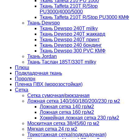
Ткань Taffeta 210 PU 1000
Ткань Taffeta 210Т R/Stop
PU3000/4000/5000
Ткань Taffeta 210Т R/Stop PU3000 КМФ
Ткань Dewspo
Ткань Dewspo 240Т milky
Ткань Dewspo 240T жаккард
Ткань Dewspo 240Т принт
Ткань Dewspo 240 бондинг
Ткань Dewspo 300 PVC КМФ
Ткань Jordan
Ткань Таслан 185T/330T milky
Плюш
Подкладочная ткань
Поролон
Пленка ПВХ (морозостойкая)
Сетка
Сетка сумочная/рюкзачная
Ложная сетка 140/160/180/200/230 гр м2
Ложная сетка 140 гр/м2
Ложная сетка 160 гр/м2
Хоккейная ложная сетка 230 гр/м2
Москитная сетка 38/45/60 гр м2
Мягкая сетка 24 гр м2
Трикотажная сетка(подкладочная)