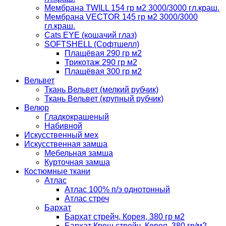
Мембрана TWILL 154 гр м2 3000/3000 гл.краш.
Мембрана VECTOR 145 гр м2 3000/3000
гл.краш.
Cats EYE (кошачий глаз)
SOFTSHELL (Софтшелл)
Плащёвая 290 гр м2
Трикотаж 290 гр м2
Плащёвая 300 гр м2
Вельвет
Ткань Вельвет (мелкий рубчик)
Ткань Вельвет (крупный рубчик)
Велюр
Гладкокрашеный
Набивной
Искусственный мех
Искусственная замша
Мебельная замша
Курточная замша
Костюмные ткани
Атлас
Атлас 100% п/э однотонный
Атлас стреч
Бархат
Бархат стрейч, Корея, 380 гр м2
Бархат Креш стрейч, Корея, 380 гр/м2