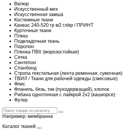
Велюр
Искусственный мех
Искусственная замша
Костюмные ткани
Канвас 240-520 гр м2 гл/кр / ПРИНТ
Курточные ткани
Плюш
Подкладочная ткань
Поролон
Пленка ПВХ (морозостойкая)
Сетка
Синтепон
Спанбонд
Стропа текстильная (лента ременная, сумочная)
ТВИЛ / Ткани для рабочей одежды (смесовые)
Флис
Фланель, бязь, тик (пуходержащий), хлопок
Рибана однотонная с лайкрой 2х2 (кашкорсе)
Футер
Например:
мембранна
Каталог тканей