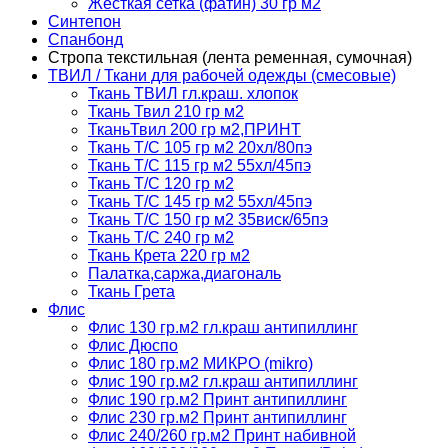
Жесткая сетка (фатин) 30 гр м2
Синтепон
Спанбонд
Стропа текстильная (лента ременная, сумочная)
ТВИЛ / Ткани для рабочей одежды (смесовые)
Ткань ТВИЛ гл.краш. хлопок
Ткань Твил 210 гр м2
ТканьТвил 200 гр м2,ПРИНТ
Ткань Т/C 105 гр м2 20хл/80пэ
Ткань Т/C 115 гр м2 55хл/45пэ
Ткань Т/C 120 гр м2
Ткань Т/C 145 гр м2 55хл/45пэ
Ткань Т/C 150 гр м2 35виск/65пэ
Ткань Т/C 240 гр м2
Ткань Крета 220 гр м2
Палатка,саржа,диагональ
Ткань Грета
Флис
Флис 130 гр.м2 гл.краш антипиллинг
Флис Дюспо
Флис 180 гр.м2 МИКРО (mikro)
Флис 190 гр.м2 гл.краш антипиллинг
Флис 190 гр.м2 Принт антипиллинг
Флис 230 гр.м2 Принт антипиллинг
Флис 240/260 гр.м2 Принт набивной