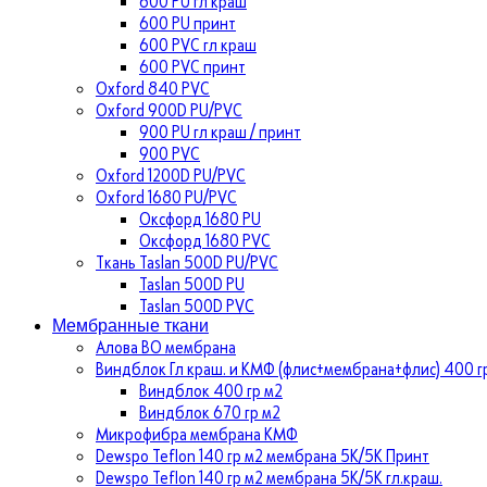
600 PU гл краш
600 PU принт
600 PVC гл краш
600 PVC принт
Oxford 840 PVC
Oxford 900D PU/PVC
900 PU гл краш / принт
900 PVC
Oxford 1200D PU/PVC
Oxford 1680 PU/PVC
Оксфорд 1680 PU
Оксфорд 1680 PVC
Ткань Taslan 500D PU/PVC
Taslan 500D PU
Taslan 500D PVC
Мембранные ткани
Алова ВО мембрана
Виндблок Гл краш. и КМФ (флис+мембрана+флис) 400 гр
Виндблок 400 гр м2
Виндблок 670 гр м2
Микрофибра мембрана КМФ
Dewspo Teflon 140 гр м2 мембрана 5К/5К Принт
Dewspo Teflon 140 гр м2 мембрана 5К/5К гл.краш.