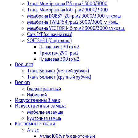
Ткань Мембранная 135 гр м2 3000/3000
Ткань Мембранная 160 гр м2 3000/3000
Мембрана DOBBY 120 гр м2 3000/3000 гл.краш.
Мембрана TWILL 154 гр м2 3000/3000 гл.краш.
Мембрана VECTOR 145 гр м2 3000/3000 гл.краш.
Cats EYE (кошачий глаз)
SOFTSHELL (Софтшелл)
Плащёвая 290 гр м2
Трикотаж 290 гр м2
Плащёвая 300 гр м2
Вельвет
Ткань Вельвет (мелкий рубчик)
Ткань Вельвет (крупный рубчик)
Велюр
Гладкокрашеный
Набивной
Искусственный мех
Искусственная замша
Мебельная замша
Курточная замша
Костюмные ткани
Атлас
Атлас 100% п/э однотонный