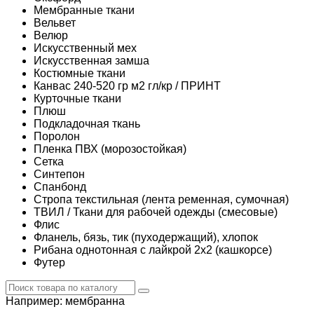
Мембранные ткани
Вельвет
Велюр
Искусственный мех
Искусственная замша
Костюмные ткани
Канвас 240-520 гр м2 гл/кр / ПРИНТ
Курточные ткани
Плюш
Подкладочная ткань
Поролон
Пленка ПВХ (морозостойкая)
Сетка
Синтепон
Спанбонд
Стропа текстильная (лента ременная, сумочная)
ТВИЛ / Ткани для рабочей одежды (смесовые)
Флис
Фланель, бязь, тик (пуходержащий), хлопок
Рибана однотонная с лайкрой 2х2 (кашкорсе)
Футер
Например:
мембранна