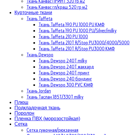
Ткань Канвас ПРИНТ 320 гр м2
Ткань Канвас гл/краш 520 гр м2
Курточные ткани
Ткань Taffeta
Ткань Taffeta 190 PU 1000 PU КМФ
Ткань Taffeta 190 PU 1000 PU/Silver/milky
Ткань Taffeta 210 PU 1000
Ткань Taffeta 210Т R/Stop PU3000/4000/5000
Ткань Taffeta 210Т R/Stop PU3000 КМФ
Ткань Dewspo
Ткань Dewspo 240Т milky
Ткань Dewspo 240T жаккард
Ткань Dewspo 240Т принт
Ткань Dewspo 240 бондинг
Ткань Dewspo 300 PVC КМФ
Ткань Jordan
Ткань Таслан 185T/330T milky
Плюш
Подкладочная ткань
Поролон
Пленка ПВХ (морозостойкая)
Сетка
Сетка сумочная/рюкзачная