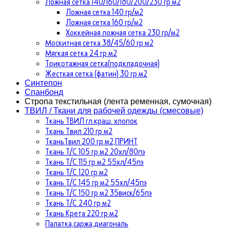
Ложная сетка 140/160/180/200/230 гр м2
Ложная сетка 140 гр/м2
Ложная сетка 160 гр/м2
Хоккейная ложная сетка 230 гр/м2
Москитная сетка 38/45/60 гр м2
Мягкая сетка 24 гр м2
Трикотажная сетка(подкладочная)
Жесткая сетка (фатин) 30 гр м2
Синтепон
Спанбонд
Стропа текстильная (лента ременная, сумочная)
ТВИЛ / Ткани для рабочей одежды (смесовые)
Ткань ТВИЛ гл.краш. хлопок
Ткань Твил 210 гр м2
ТканьТвил 200 гр м2,ПРИНТ
Ткань Т/C 105 гр м2 20хл/80пэ
Ткань Т/C 115 гр м2 55хл/45пэ
Ткань Т/C 120 гр м2
Ткань Т/C 145 гр м2 55хл/45пэ
Ткань Т/C 150 гр м2 35виск/65пэ
Ткань Т/C 240 гр м2
Ткань Крета 220 гр м2
Палатка,саржа,диагональ