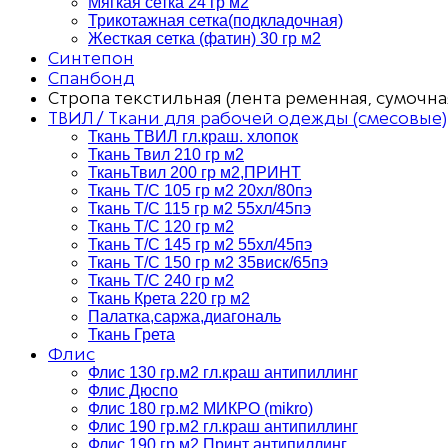
Мягкая сетка 24 гр м2
Трикотажная сетка(подкладочная)
Жесткая сетка (фатин) 30 гр м2
Синтепон
Спанбонд
Стропа текстильная (лента ременная, сумочна
ТВИЛ / Ткани для рабочей одежды (смесовые)
Ткань ТВИЛ гл.краш. хлопок
Ткань Твил 210 гр м2
ТканьТвил 200 гр м2,ПРИНТ
Ткань Т/C 105 гр м2 20хл/80пэ
Ткань Т/C 115 гр м2 55хл/45пэ
Ткань Т/C 120 гр м2
Ткань Т/C 145 гр м2 55хл/45пэ
Ткань Т/C 150 гр м2 35виск/65пэ
Ткань Т/C 240 гр м2
Ткань Крета 220 гр м2
Палатка,саржа,диагональ
Ткань Грета
Флис
Флис 130 гр.м2 гл.краш антипиллинг
Флис Дюспо
Флис 180 гр.м2 МИКРО (mikro)
Флис 190 гр.м2 гл.краш антипиллинг
Флис 190 гр.м2 Принт антипиллинг