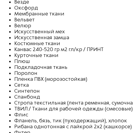
Везде
Оксфорд
Мембранные ткани
Вельвет
Велюр
Искусственный мех
Искусственная замша
Костюмные ткани
Канвас 240-520 гр м2 гл/кр / ПРИНТ
Курточные ткани
Плюш
Подкладочная ткань
Поролон
Пленка ПВХ (морозостойкая)
Сетка
Синтепон
Спанбонд
Стропа текстильная (лента ременная, сумочна
ТВИЛ / Ткани для рабочей одежды (смесовые)
Флис
Фланель, бязь, тик (пуходержащий), хлопок
Рибана однотонная с лайкрой 2х2 (кашкорсе)
Футер