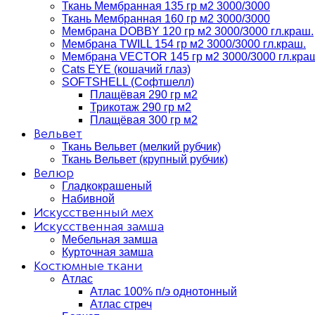
Ткань Мембранная 135 гр м2 3000/3000
Ткань Мембранная 160 гр м2 3000/3000
Мембрана DOBBY 120 гр м2 3000/3000 гл.краш.
Мембрана TWILL 154 гр м2 3000/3000 гл.краш.
Мембрана VECTOR 145 гр м2 3000/3000 гл.кра
Cats EYE (кошачий глаз)
SOFTSHELL (Софтшелл)
Плащёвая 290 гр м2
Трикотаж 290 гр м2
Плащёвая 300 гр м2
Вельвет
Ткань Вельвет (мелкий рубчик)
Ткань Вельвет (крупный рубчик)
Велюр
Гладкокрашеный
Набивной
Искусственный мех
Искусственная замша
Мебельная замша
Курточная замша
Костюмные ткани
Атлас
Атлас 100% п/э однотонный
Атлас стреч