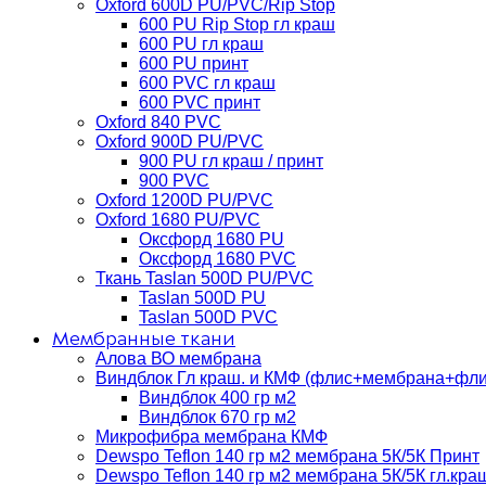
Oxford 600D PU/PVC/Rip Stop
600 PU Rip Stop гл краш
600 PU гл краш
600 PU принт
600 PVC гл краш
600 PVC принт
Oxford 840 PVC
Oxford 900D PU/PVC
900 PU гл краш / принт
900 PVC
Oxford 1200D PU/PVC
Oxford 1680 PU/PVC
Оксфорд 1680 PU
Оксфорд 1680 PVC
Ткань Taslan 500D PU/PVC
Taslan 500D PU
Taslan 500D PVC
Мембранные ткани
Алова ВО мембрана
Виндблок Гл краш. и КМФ (флис+мембрана+флис)
Виндблок 400 гр м2
Виндблок 670 гр м2
Микрофибра мембрана КМФ
Dewspo Teflon 140 гр м2 мембрана 5К/5К Принт
Dewspo Teflon 140 гр м2 мембрана 5К/5К гл.кра