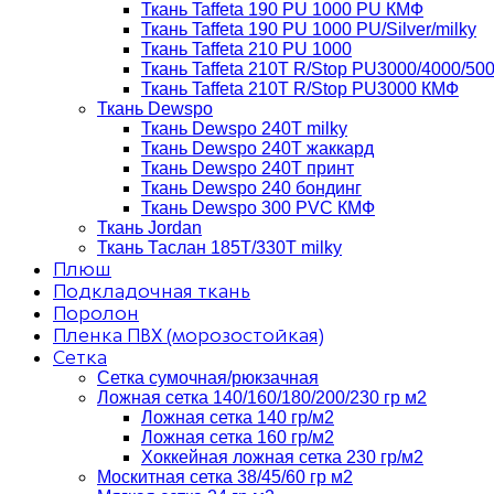
Ткань Taffeta 190 PU 1000 PU КМФ
Ткань Taffeta 190 PU 1000 PU/Silver/milky
Ткань Taffeta 210 PU 1000
Ткань Taffeta 210Т R/Stop PU3000/4000/50
Ткань Taffeta 210Т R/Stop PU3000 КМФ
Ткань Dewspo
Ткань Dewspo 240Т milky
Ткань Dewspo 240T жаккард
Ткань Dewspo 240Т принт
Ткань Dewspo 240 бондинг
Ткань Dewspo 300 PVC КМФ
Ткань Jordan
Ткань Таслан 185T/330T milky
Плюш
Подкладочная ткань
Поролон
Пленка ПВХ (морозостойкая)
Сетка
Сетка сумочная/рюкзачная
Ложная сетка 140/160/180/200/230 гр м2
Ложная сетка 140 гр/м2
Ложная сетка 160 гр/м2
Хоккейная ложная сетка 230 гр/м2
Москитная сетка 38/45/60 гр м2