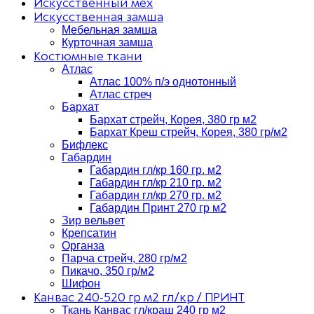
Искусственный мех
Искусственная замша
Мебельная замша
Курточная замша
Костюмные ткани
Атлас
Атлас 100% п/э однотонный
Атлас стреч
Бархат
Бархат стрейч, Корея, 380 гр м2
Бархат Креш стрейч, Корея, 380 гр/м2
Бифлекс
Габардин
Габардин гл/кр 160 гр. м2
Габардин гл/кр 210 гр. м2
Габардин гл/кр 270 гр. м2
Габардин Принт 270 гр м2
Зир вельвет
Крепсатин
Органза
Парча стрейч, 280 гр/м2
Пикачо, 350 гр/м2
Шифон
Канвас 240-520 гр м2 гл/кр / ПРИНТ
Ткань Канвас гл/краш 240 гр м2