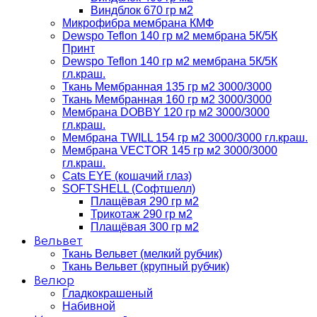
Виндблок 670 гр м2
Микрофибра мембрана КМФ
Dewspo Teflon 140 гр м2 мембрана 5К/5К
Принт
Dewspo Teflon 140 гр м2 мембрана 5К/5К
гл.краш.
Ткань Мембранная 135 гр м2 3000/3000
Ткань Мембранная 160 гр м2 3000/3000
Мембрана DOBBY 120 гр м2 3000/3000
гл.краш.
Мембрана TWILL 154 гр м2 3000/3000 гл.краш.
Мембрана VECTOR 145 гр м2 3000/3000
гл.краш.
Cats EYE (кошачий глаз)
SOFTSHELL (Софтшелл)
Плащёвая 290 гр м2
Трикотаж 290 гр м2
Плащёвая 300 гр м2
Вельвет
Ткань Вельвет (мелкий рубчик)
Ткань Вельвет (крупный рубчик)
Велюр
Гладкокрашеный
Набивной