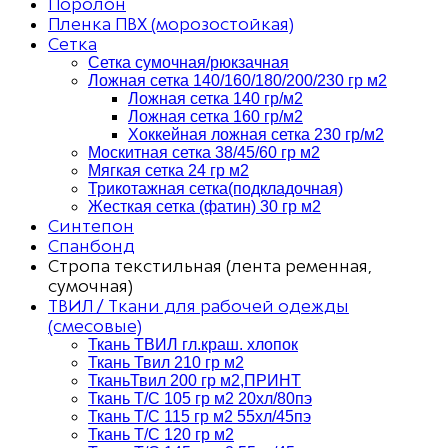
Поролон
Пленка ПВХ (морозостойкая)
Сетка
Сетка сумочная/рюкзачная
Ложная сетка 140/160/180/200/230 гр м2
Ложная сетка 140 гр/м2
Ложная сетка 160 гр/м2
Хоккейная ложная сетка 230 гр/м2
Москитная сетка 38/45/60 гр м2
Мягкая сетка 24 гр м2
Трикотажная сетка(подкладочная)
Жесткая сетка (фатин) 30 гр м2
Синтепон
Спанбонд
Стропа текстильная (лента ременная,
сумочная)
ТВИЛ / Ткани для рабочей одежды
(смесовые)
Ткань ТВИЛ гл.краш. хлопок
Ткань Твил 210 гр м2
ТканьТвил 200 гр м2,ПРИНТ
Ткань Т/C 105 гр м2 20хл/80пэ
Ткань Т/C 115 гр м2 55хл/45пэ
Ткань Т/C 120 гр м2