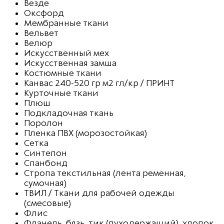
Везде
Оксфорд
Мембранные ткани
Вельвет
Велюр
Искусственный мех
Искусственная замша
Костюмные ткани
Канвас 240-520 гр м2 гл/кр / ПРИНТ
Курточные ткани
Плюш
Подкладочная ткань
Поролон
Пленка ПВХ (морозостойкая)
Сетка
Синтепон
Спанбонд
Стропа текстильная (лента ременная,
сумочная)
ТВИЛ / Ткани для рабочей одежды
(смесовые)
Флис
Фланель, бязь, тик (пуходержащий), хлопок