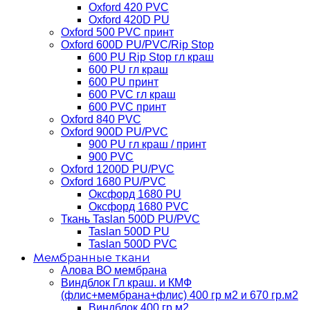
Oxford 420 PVC
Oxford 420D PU
Oxford 500 PVC принт
Oxford 600D PU/PVC/Rip Stop
600 PU Rip Stop гл краш
600 PU гл краш
600 PU принт
600 PVC гл краш
600 PVC принт
Oxford 840 PVC
Oxford 900D PU/PVC
900 PU гл краш / принт
900 PVC
Oxford 1200D PU/PVC
Oxford 1680 PU/PVC
Оксфорд 1680 PU
Оксфорд 1680 PVC
Ткань Taslan 500D PU/PVC
Taslan 500D PU
Taslan 500D PVC
Мембранные ткани
Алова ВО мембрана
Виндблок Гл краш. и КМФ
(флис+мембрана+флис) 400 гр м2 и 670 гр.м2
Виндблок 400 гр м2