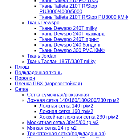
Ткань Taffeta 210 PU 1000
Ткань Taffeta 210Т R/Stop
PU3000/4000/5000
Ткань Taffeta 210Т R/Stop PU3000 КМФ
Ткань Dewspo
Ткань Dewspo 240Т milky
Ткань Dewspo 240T жаккард
Ткань Dewspo 240Т принт
Ткань Dewspo 240 бондинг
Ткань Dewspo 300 PVC КМФ
Ткань Jordan
Ткань Таслан 185T/330T milky
Плюш
Подкладочная ткань
Поролон
Пленка ПВХ (морозостойкая)
Сетка
Сетка сумочная/рюкзачная
Ложная сетка 140/160/180/200/230 гр м2
Ложная сетка 140 гр/м2
Ложная сетка 160 гр/м2
Хоккейная ложная сетка 230 гр/м2
Москитная сетка 38/45/60 гр м2
Мягкая сетка 24 гр м2
Трикотажная сетка(подкладочная)