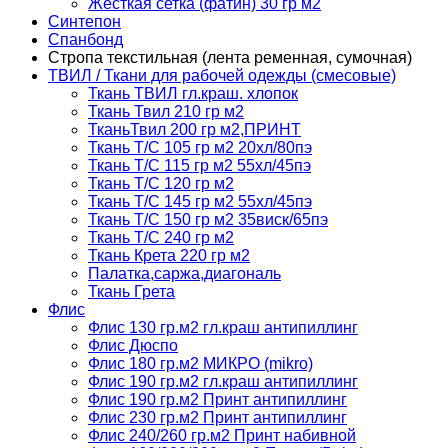
Жесткая сетка (фатин) 30 гр м2
Синтепон
Спанбонд
Стропа текстильная (лента ременная, сумочная)
ТВИЛ / Ткани для рабочей одежды (смесовые)
Ткань ТВИЛ гл.краш. хлопок
Ткань Твил 210 гр м2
ТканьТвил 200 гр м2,ПРИНТ
Ткань Т/C 105 гр м2 20хл/80пэ
Ткань Т/C 115 гр м2 55хл/45пэ
Ткань Т/C 120 гр м2
Ткань Т/C 145 гр м2 55хл/45пэ
Ткань Т/C 150 гр м2 35виск/65пэ
Ткань Т/C 240 гр м2
Ткань Крета 220 гр м2
Палатка,саржа,диагональ
Ткань Грета
Флис
Флис 130 гр.м2 гл.краш антипиллинг
Флис Дюспо
Флис 180 гр.м2 МИКРО (mikro)
Флис 190 гр.м2 гл.краш антипиллинг
Флис 190 гр.м2 Принт антипиллинг
Флис 230 гр.м2 Принт антипиллинг
Флис 240/260 гр.м2 Принт набивной