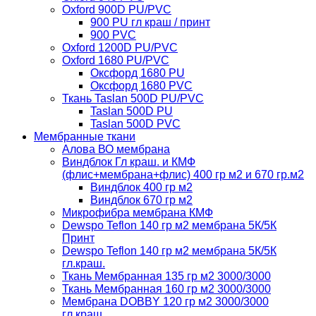
Oxford 900D PU/PVC
900 PU гл краш / принт
900 PVC
Oxford 1200D PU/PVC
Oxford 1680 PU/PVC
Оксфорд 1680 PU
Оксфорд 1680 PVC
Ткань Taslan 500D PU/PVC
Taslan 500D PU
Taslan 500D PVC
Мембранные ткани
Алова ВО мембрана
Виндблок Гл краш. и КМФ
(флис+мембрана+флис) 400 гр м2 и 670 гр.м2
Виндблок 400 гр м2
Виндблок 670 гр м2
Микрофибра мембрана КМФ
Dewspo Teflon 140 гр м2 мембрана 5К/5К
Принт
Dewspo Teflon 140 гр м2 мембрана 5К/5К
гл.краш.
Ткань Мембранная 135 гр м2 3000/3000
Ткань Мембранная 160 гр м2 3000/3000
Мембрана DOBBY 120 гр м2 3000/3000
гл.краш.