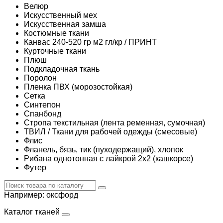
Велюр
Искусственный мех
Искусственная замша
Костюмные ткани
Канвас 240-520 гр м2 гл/кр / ПРИНТ
Курточные ткани
Плюш
Подкладочная ткань
Поролон
Пленка ПВХ (морозостойкая)
Сетка
Синтепон
Спанбонд
Стропа текстильная (лента ременная, сумочная)
ТВИЛ / Ткани для рабочей одежды (смесовые)
Флис
Фланель, бязь, тик (пуходержащий), хлопок
Рибана однотонная с лайкрой 2х2 (кашкорсе)
Футер
Например:
оксфорд
Каталог тканей