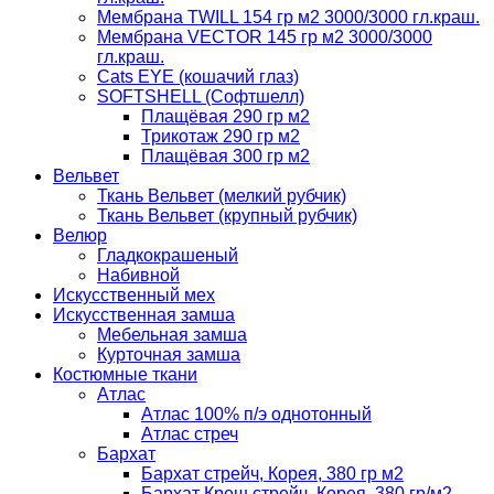
Мембрана TWILL 154 гр м2 3000/3000 гл.краш.
Мембрана VECTOR 145 гр м2 3000/3000
гл.краш.
Cats EYE (кошачий глаз)
SOFTSHELL (Софтшелл)
Плащёвая 290 гр м2
Трикотаж 290 гр м2
Плащёвая 300 гр м2
Вельвет
Ткань Вельвет (мелкий рубчик)
Ткань Вельвет (крупный рубчик)
Велюр
Гладкокрашеный
Набивной
Искусственный мех
Искусственная замша
Мебельная замша
Курточная замша
Костюмные ткани
Атлас
Атлас 100% п/э однотонный
Атлас стреч
Бархат
Бархат стрейч, Корея, 380 гр м2
Бархат Креш стрейч, Корея, 380 гр/м2