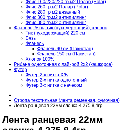
Флис 160/230/220 гр.м2 Полар (Polar)
Флис 260 гр.м2 Полар (Polar)
Флис 280 гр м2 вязанный
Флис 300 гр.м2 антипиллинг
Флис 380 гр.м2 антипиллинг
Фланель, бязь, тик (пуходержащий), хлопок
Тик (пуходержащий) 220 см
Бязь
Фланель
Фланель 90 см (Пакистан)
Фланель 150 см (Пакистан)
Хлопок 100%
Рибана однотонная с лайкрой 2х2 (кашкорсе)
Футер
Футер 2-х нитка Х/Б
Футер 2-х нитка однотонный
Футер 3-х нитка с начесом
Стропа текстильная (лента ременная, сумочная)
Лента ранцевая 22мм елочка-4 275 8,4гр
Лента ранцевая 22мм