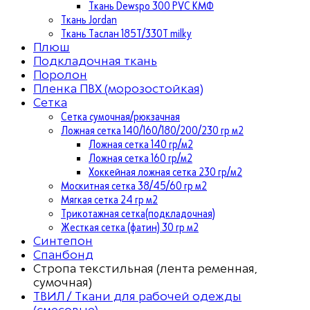
Ткань Dewspo 300 PVC КМФ
Ткань Jordan
Ткань Таслан 185T/330T milky
Плюш
Подкладочная ткань
Поролон
Пленка ПВХ (морозостойкая)
Сетка
Сетка сумочная/рюкзачная
Ложная сетка 140/160/180/200/230 гр м2
Ложная сетка 140 гр/м2
Ложная сетка 160 гр/м2
Хоккейная ложная сетка 230 гр/м2
Москитная сетка 38/45/60 гр м2
Мягкая сетка 24 гр м2
Трикотажная сетка(подкладочная)
Жесткая сетка (фатин) 30 гр м2
Синтепон
Спанбонд
Стропа текстильная (лента ременная,
сумочная)
ТВИЛ / Ткани для рабочей одежды
(смесовые)