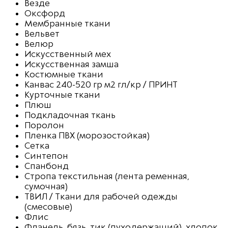
Везде
Оксфорд
Мембранные ткани
Вельвет
Велюр
Искусственный мех
Искусственная замша
Костюмные ткани
Канвас 240-520 гр м2 гл/кр / ПРИНТ
Курточные ткани
Плюш
Подкладочная ткань
Поролон
Пленка ПВХ (морозостойкая)
Сетка
Синтепон
Спанбонд
Стропа текстильная (лента ременная,
сумочная)
ТВИЛ / Ткани для рабочей одежды
(смесовые)
Флис
Фланель, бязь, тик (пуходержащий), хлопок