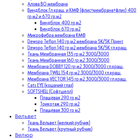
Алова ВО мембрана
Виндблок Гл краш. и КМФ (флис+мембрана+флис) 400
гр м2 и 670 гр.м2
Виндблок 400 гр м2
Виндблок 670 гр м2
Микрофибра мембрана КМФ
Dewspo Teflon 140 гр м2 мембрана 5К/5К Принт
Dewspo Teflon 140 гр м2 мембрана 5К/5К гл.краш.
Ткань Мембранная 135 гр м2 3000/3000
Ткань Мембранная 160 гр м2 3000/3000
Мембрана DOBBY 120 гр м2 3000/3000 гл.краш.
Мембрана TWILL 154 гр м2 3000/3000 гл.краш.
Мембрана VECTOR 145 гр м2 3000/3000 гл.краш.
Cats EYE (кошачий глаз)
SOFTSHELL (Софтшелл)
Плащёвая 290 гр м2
Трикотаж 290 гр м2
Плащёвая 300 гр м2
Вельвет
Ткань Вельвет (мелкий рубчик)
Ткань Вельвет (крупный рубчик)
Велюр