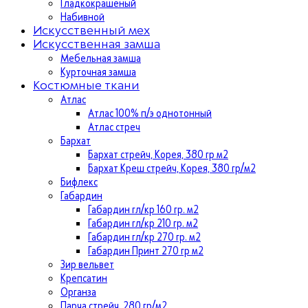
Гладкокрашеный
Набивной
Искусственный мех
Искусственная замша
Мебельная замша
Курточная замша
Костюмные ткани
Атлас
Атлас 100% п/э однотонный
Атлас стреч
Бархат
Бархат стрейч, Корея, 380 гр м2
Бархат Креш стрейч, Корея, 380 гр/м2
Бифлекс
Габардин
Габардин гл/кр 160 гр. м2
Габардин гл/кр 210 гр. м2
Габардин гл/кр 270 гр. м2
Габардин Принт 270 гр м2
Зир вельвет
Крепсатин
Органза
Парча стрейч, 280 гр/м2