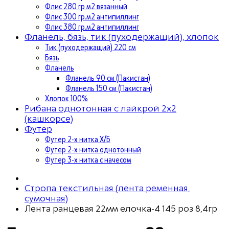
Флис 280 гр м2 вязанный
Флис 300 гр.м2 антипиллинг
Флис 380 гр.м2 антипиллинг
Фланель, бязь, тик (пуходержащий), хлопок
Тик (пуходержащий) 220 см
Бязь
Фланель
Фланель 90 см (Пакистан)
Фланель 150 см (Пакистан)
Хлопок 100%
Рибана однотонная с лайкрой 2х2
(кашкорсе)
Футер
Футер 2-х нитка Х/Б
Футер 2-х нитка однотонный
Футер 3-х нитка с начесом
Стропа текстильная (лента ременная,
сумочная)
Лента ранцевая 22мм елочка-4 145 роз 8,4гр