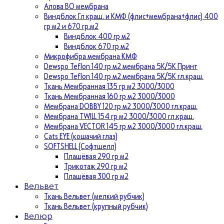
Алова ВО мембрана
Виндблок Гл краш. и КМФ (флис+мембрана+флис) 400
гр м2 и 670 гр.м2
Виндблок 400 гр м2
Виндблок 670 гр м2
Микрофибра мембрана КМФ
Dewspo Teflon 140 гр м2 мембрана 5К/5К Принт
Dewspo Teflon 140 гр м2 мембрана 5К/5К гл.краш.
Ткань Мембранная 135 гр м2 3000/3000
Ткань Мембранная 160 гр м2 3000/3000
Мембрана DOBBY 120 гр м2 3000/3000 гл.краш.
Мембрана TWILL 154 гр м2 3000/3000 гл.краш.
Мембрана VECTOR 145 гр м2 3000/3000 гл.краш.
Cats EYE (кошачий глаз)
SOFTSHELL (Софтшелл)
Плащёвая 290 гр м2
Трикотаж 290 гр м2
Плащёвая 300 гр м2
Вельвет
Ткань Вельвет (мелкий рубчик)
Ткань Вельвет (крупный рубчик)
Велюр