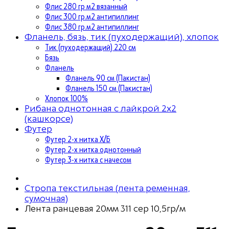
Флис 280 гр м2 вязанный
Флис 300 гр.м2 антипиллинг
Флис 380 гр.м2 антипиллинг
Фланель, бязь, тик (пуходержащий), хлопок
Тик (пуходержащий) 220 см
Бязь
Фланель
Фланель 90 см (Пакистан)
Фланель 150 см (Пакистан)
Хлопок 100%
Рибана однотонная с лайкрой 2х2
(кашкорсе)
Футер
Футер 2-х нитка Х/Б
Футер 2-х нитка однотонный
Футер 3-х нитка с начесом
Стропа текстильная (лента ременная,
сумочная)
Лента ранцевая 20мм 311 сер 10,5гр/м