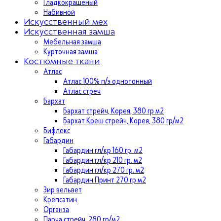
Гладкокрашеный
Набивной
Искусственный мех
Искусственная замша
Мебельная замша
Курточная замша
Костюмные ткани
Атлас
Атлас 100% п/э однотонный
Атлас стреч
Бархат
Бархат стрейч, Корея, 380 гр м2
Бархат Креш стрейч, Корея, 380 гр/м2
Бифлекс
Габардин
Габардин гл/кр 160 гр. м2
Габардин гл/кр 210 гр. м2
Габардин гл/кр 270 гр. м2
Габардин Принт 270 гр м2
Зир вельвет
Крепсатин
Органза
Парча стрейч, 280 гр/м2