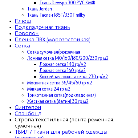
Ткань Dewspo 300 PVC КМФ
Ткань Jordan
Ткань Таслан 185T/330T milky
Плюш
Подкладочная ткань
Поролон
Пленка ПВХ (морозостойкая)
Сетка
Сетка сумочная/рюкзачная
Ложная сетка 140/160/180/200/230 гр м2
Ложная сетка 140 гр/м2
Ложная сетка 160 гр/м2
Хоккейная ложная сетка 230 гр/м2
Москитная сетка 38/45/60 гр м2
Мягкая сетка 24 гр м2
Трикотажная сетка(подкладочная)
Жесткая сетка (фатин) 30 гр м2
Синтепон
Спанбонд
Стропа текстильная (лента ременная,
сумочная)
ТВИЛ / Ткани для рабочей одежды
(смесовые)