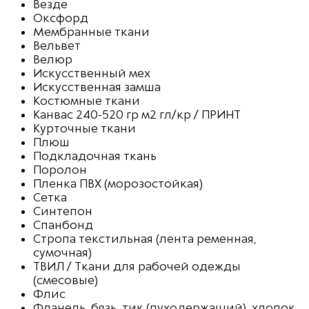
Везде
Оксфорд
Мембранные ткани
Вельвет
Велюр
Искусственный мех
Искусственная замша
Костюмные ткани
Канвас 240-520 гр м2 гл/кр / ПРИНТ
Курточные ткани
Плюш
Подкладочная ткань
Поролон
Пленка ПВХ (морозостойкая)
Сетка
Синтепон
Спанбонд
Стропа текстильная (лента ременная,
сумочная)
ТВИЛ / Ткани для рабочей одежды
(смесовые)
Флис
Фланель, бязь, тик (пуходержащий), хлопок