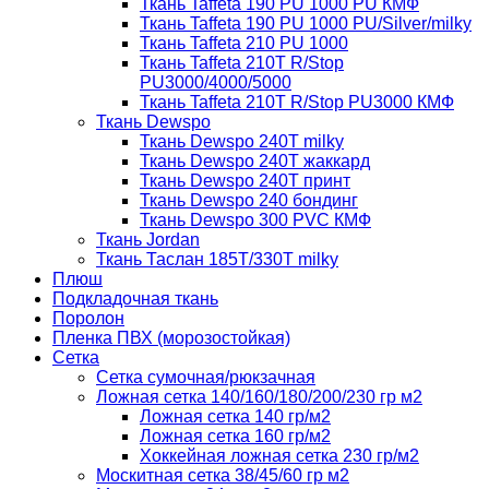
Ткань Taffeta 190 PU 1000 PU КМФ
Ткань Taffeta 190 PU 1000 PU/Silver/milky
Ткань Taffeta 210 PU 1000
Ткань Taffeta 210Т R/Stop
PU3000/4000/5000
Ткань Taffeta 210Т R/Stop PU3000 КМФ
Ткань Dewspo
Ткань Dewspo 240Т milky
Ткань Dewspo 240T жаккард
Ткань Dewspo 240Т принт
Ткань Dewspo 240 бондинг
Ткань Dewspo 300 PVC КМФ
Ткань Jordan
Ткань Таслан 185T/330T milky
Плюш
Подкладочная ткань
Поролон
Пленка ПВХ (морозостойкая)
Сетка
Сетка сумочная/рюкзачная
Ложная сетка 140/160/180/200/230 гр м2
Ложная сетка 140 гр/м2
Ложная сетка 160 гр/м2
Хоккейная ложная сетка 230 гр/м2
Москитная сетка 38/45/60 гр м2