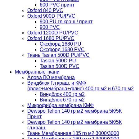
600 PVC принт
Oxford 840 PVC
Oxford 900D PU/PVC
900 PU гл краш / принт
900 PVC
Oxford 1200D PU/PVC
Oxford 1680 PU/PVC
Оксфорд 1680 PU
Оксфорд 1680 PVC
Ткань Taslan 500D PU/PVC
Taslan 500D PU
Taslan 500D PVC
Мембранные ткани
Алова ВО мембрана
Виндблок Гл краш. и КМФ
(флис+мембрана+флис) 400 гр м2 и 670 гр.м2
Виндблок 400 гр м2
Виндблок 670 гр м2
Микрофибра мембрана КМФ
Dewspo Teflon 140 гр м2 мембрана 5К/5К
Принт
Dewspo Teflon 140 гр м2 мембрана 5К/5К
гл.краш.
Ткань Мембранная 135 гр м2 3000/3000
Ткань Мембранная 160 гр м2 3000/3000