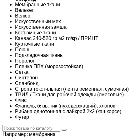
Мембранные ткани
Вельвет
Велюр
Искусственный мех
Искусственная замша
Костюмные ткани
Канвас 240-520 гр м2 гл/кр / ПРИНТ
Курточные ткани
Плюш
Подкладочная ткань
Поролон
Пленка ПВХ (морозостойкая)
Сетка
Синтепон
Спанбонд
Стропа текстильная (лента ременная, сумочная)
ТВИЛ / Ткани для рабочей одежды (смесовые)
Флис
Фланель, бязь, тик (пуходержащий), хлопок
Рибана однотонная с лайкрой 2х2 (кашкорсе)
Футер
Например:
мембранна