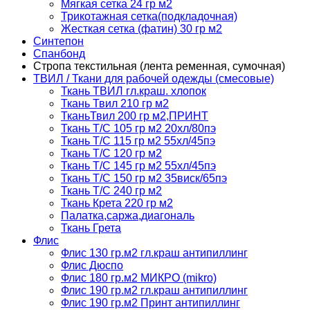
Мягкая сетка 24 гр м2
Трикотажная сетка(подкладочная)
Жесткая сетка (фатин) 30 гр м2
Синтепон
Спанбонд
Стропа текстильная (лента ременная, сумочная)
ТВИЛ / Ткани для рабочей одежды (смесовые)
Ткань ТВИЛ гл.краш. хлопок
Ткань Твил 210 гр м2
ТканьТвил 200 гр м2,ПРИНТ
Ткань Т/C 105 гр м2 20хл/80пэ
Ткань Т/C 115 гр м2 55хл/45пэ
Ткань Т/C 120 гр м2
Ткань Т/C 145 гр м2 55хл/45пэ
Ткань Т/C 150 гр м2 35виск/65пэ
Ткань Т/C 240 гр м2
Ткань Крета 220 гр м2
Палатка,саржа,диагональ
Ткань Грета
Флис
Флис 130 гр.м2 гл.краш антипиллинг
Флис Дюспо
Флис 180 гр.м2 МИКРО (mikro)
Флис 190 гр.м2 гл.краш антипиллинг
Флис 190 гр.м2 Принт антипиллинг