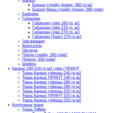
Бархат
Бархат стрейч, Корея, 380 гр м2
Бархат Креш стрейч, Корея, 380 гр/м2
Бифлекс
Габардин
Габардин гл/кр 160 гр. м2
Габардин гл/кр 210 гр. м2
Габардин гл/кр 270 гр. м2
Габардин Принт 270 гр м2
Зир вельвет
Крепсатин
Органза
Парча стрейч, 280 гр/м2
Пикачо, 350 гр/м2
Шифон
Канвас 240-520 гр м2 гл/кр / ПРИНТ
Ткань Канвас гл/краш 240 гр м2
Ткань Канвас ПРИНТ 240 гр м2
Ткань Канвас гл/краш 260 гр м2
Ткань Канвас гл/краш 280 гр м2
Ткань Канвас гл/краш 320 гр м2
Ткань Канвас ПРИНТ 320 гр м2
Ткань Канвас гл/краш 520 гр м2
Курточные ткани
Ткань Taffeta