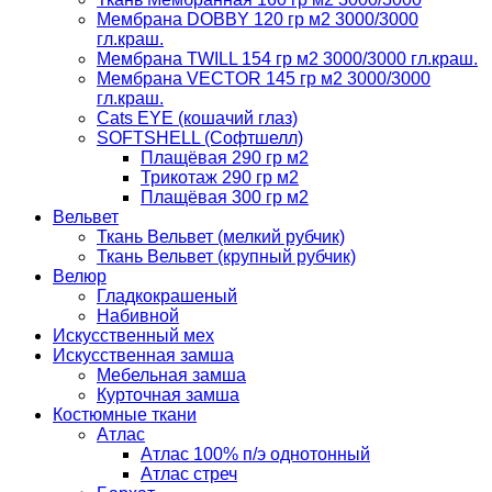
Мембрана DOBBY 120 гр м2 3000/3000
гл.краш.
Мембрана TWILL 154 гр м2 3000/3000 гл.краш.
Мембрана VECTOR 145 гр м2 3000/3000
гл.краш.
Cats EYE (кошачий глаз)
SOFTSHELL (Софтшелл)
Плащёвая 290 гр м2
Трикотаж 290 гр м2
Плащёвая 300 гр м2
Вельвет
Ткань Вельвет (мелкий рубчик)
Ткань Вельвет (крупный рубчик)
Велюр
Гладкокрашеный
Набивной
Искусственный мех
Искусственная замша
Мебельная замша
Курточная замша
Костюмные ткани
Атлас
Атлас 100% п/э однотонный
Атлас стреч