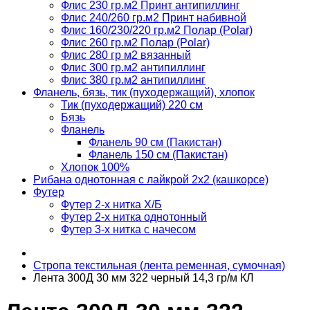
Флис 230 гр.м2 Принт антипиллинг
Флис 240/260 гр.м2 Принт набивной
Флис 160/230/220 гр.м2 Полар (Polar)
Флис 260 гр.м2 Полар (Polar)
Флис 280 гр м2 вязанный
Флис 300 гр.м2 антипиллинг
Флис 380 гр.м2 антипиллинг
Фланель, бязь, тик (пуходержащий), хлопок
Тик (пуходержащий) 220 см
Бязь
Фланель
Фланель 90 см (Пакистан)
Фланель 150 см (Пакистан)
Хлопок 100%
Рибана однотонная с лайкрой 2х2 (кашкорсе)
Футер
Футер 2-х нитка Х/Б
Футер 2-х нитка однотонный
Футер 3-х нитка с начесом
Стропа текстильная (лента ременная, сумочная)
Лента 300Д 30 мм 322 черный 14,3 гр/м КЛ