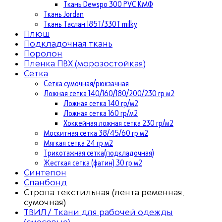
Ткань Dewspo 300 PVC КМФ
Ткань Jordan
Ткань Таслан 185T/330T milky
Плюш
Подкладочная ткань
Поролон
Пленка ПВХ (морозостойкая)
Сетка
Сетка сумочная/рюкзачная
Ложная сетка 140/160/180/200/230 гр м2
Ложная сетка 140 гр/м2
Ложная сетка 160 гр/м2
Хоккейная ложная сетка 230 гр/м2
Москитная сетка 38/45/60 гр м2
Мягкая сетка 24 гр м2
Трикотажная сетка(подкладочная)
Жесткая сетка (фатин) 30 гр м2
Синтепон
Спанбонд
Стропа текстильная (лента ременная,
сумочная)
ТВИЛ / Ткани для рабочей одежды
(смесовые)