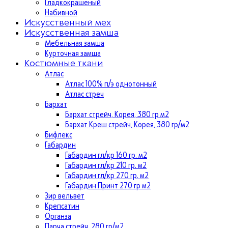
Гладкокрашеный
Набивной
Искусственный мех
Искусственная замша
Мебельная замша
Курточная замша
Костюмные ткани
Атлас
Атлас 100% п/э однотонный
Атлас стреч
Бархат
Бархат стрейч, Корея, 380 гр м2
Бархат Креш стрейч, Корея, 380 гр/м2
Бифлекс
Габардин
Габардин гл/кр 160 гр. м2
Габардин гл/кр 210 гр. м2
Габардин гл/кр 270 гр. м2
Габардин Принт 270 гр м2
Зир вельвет
Крепсатин
Органза
Парча стрейч, 280 гр/м2