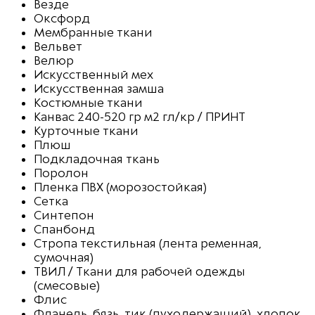
Везде
Оксфорд
Мембранные ткани
Вельвет
Велюр
Искусственный мех
Искусственная замша
Костюмные ткани
Канвас 240-520 гр м2 гл/кр / ПРИНТ
Курточные ткани
Плюш
Подкладочная ткань
Поролон
Пленка ПВХ (морозостойкая)
Сетка
Синтепон
Спанбонд
Стропа текстильная (лента ременная,
сумочная)
ТВИЛ / Ткани для рабочей одежды
(смесовые)
Флис
Фланель, бязь, тик (пуходержащий), хлопок