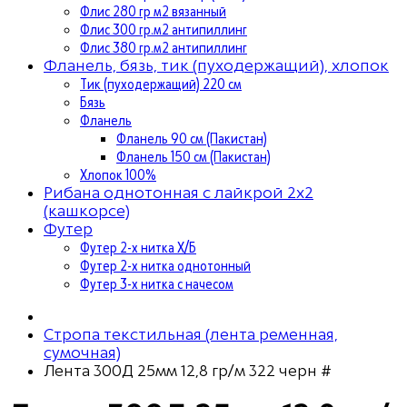
Флис 280 гр м2 вязанный
Флис 300 гр.м2 антипиллинг
Флис 380 гр.м2 антипиллинг
Фланель, бязь, тик (пуходержащий), хлопок
Тик (пуходержащий) 220 см
Бязь
Фланель
Фланель 90 см (Пакистан)
Фланель 150 см (Пакистан)
Хлопок 100%
Рибана однотонная с лайкрой 2х2
(кашкорсе)
Футер
Футер 2-х нитка Х/Б
Футер 2-х нитка однотонный
Футер 3-х нитка с начесом
Стропа текстильная (лента ременная,
сумочная)
Лента 300Д 25мм 12,8 гр/м 322 черн #