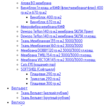
Алова ВО мембрана
Виндблок Гл краш. и КМФ (флис+мембрана+флис) 400
гр м2 и 670 гр.м2
Виндблок 400 гр м2
Виндблок 670 гр м2
Микрофибра мембрана КМФ
Dewspo Teflon 140 гр м2 мембрана 5К/5К Принт
Dewspo Teflon 140 гр м2 мембрана 5К/5К гл.краш.
Ткань Мембранная 135 гр м2 3000/3000
Ткань Мембранная 160 гр м2 3000/3000
Мембрана DOBBY 120 гр м2 3000/3000 гл.краш.
Мембрана TWILL 154 гр м2 3000/3000 гл.краш.
Мембрана VECTOR 145 гр м2 3000/3000 гл.краш.
Cats EYE (кошачий глаз)
SOFTSHELL (Софтшелл)
Плащёвая 290 гр м2
Трикотаж 290 гр м2
Плащёвая 300 гр м2
Вельвет
Ткань Вельвет (мелкий рубчик)
Ткань Вельвет (крупный рубчик)
Велюр