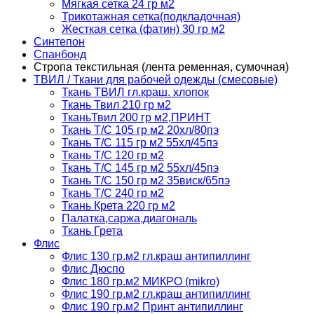
Мягкая сетка 24 гр м2
Трикотажная сетка(подкладочная)
Жесткая сетка (фатин) 30 гр м2
Синтепон
Спанбонд
Стропа текстильная (лента ременная, сумочная)
ТВИЛ / Ткани для рабочей одежды (смесовые)
Ткань ТВИЛ гл.краш. хлопок
Ткань Твил 210 гр м2
ТканьТвил 200 гр м2,ПРИНТ
Ткань Т/C 105 гр м2 20хл/80пэ
Ткань Т/C 115 гр м2 55хл/45пэ
Ткань Т/C 120 гр м2
Ткань Т/C 145 гр м2 55хл/45пэ
Ткань Т/C 150 гр м2 35виск/65пэ
Ткань Т/C 240 гр м2
Ткань Крета 220 гр м2
Палатка,саржа,диагональ
Ткань Грета
Флис
Флис 130 гр.м2 гл.краш антипиллинг
Флис Дюспо
Флис 180 гр.м2 МИКРО (mikro)
Флис 190 гр.м2 гл.краш антипиллинг
Флис 190 гр.м2 Принт антипиллинг