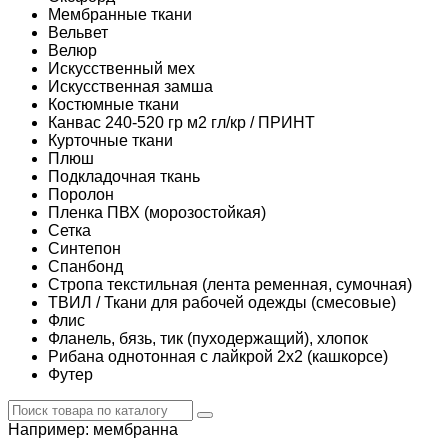
Мембранные ткани
Вельвет
Велюр
Искусственный мех
Искусственная замша
Костюмные ткани
Канвас 240-520 гр м2 гл/кр / ПРИНТ
Курточные ткани
Плюш
Подкладочная ткань
Поролон
Пленка ПВХ (морозостойкая)
Сетка
Синтепон
Спанбонд
Стропа текстильная (лента ременная, сумочная)
ТВИЛ / Ткани для рабочей одежды (смесовые)
Флис
Фланель, бязь, тик (пуходержащий), хлопок
Рибана однотонная с лайкрой 2х2 (кашкорсе)
Футер
Например:
мембранна