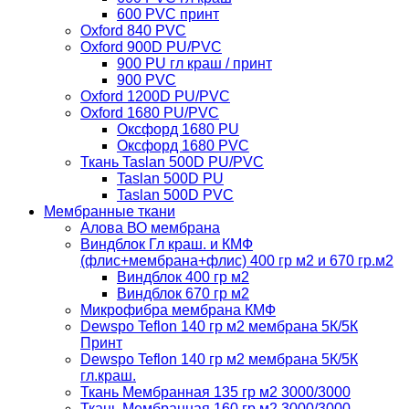
600 PVC принт
Oxford 840 PVC
Oxford 900D PU/PVC
900 PU гл краш / принт
900 PVC
Oxford 1200D PU/PVC
Oxford 1680 PU/PVC
Оксфорд 1680 PU
Оксфорд 1680 PVC
Ткань Taslan 500D PU/PVC
Taslan 500D PU
Taslan 500D PVC
Мембранные ткани
Алова ВО мембрана
Виндблок Гл краш. и КМФ
(флис+мембрана+флис) 400 гр м2 и 670 гр.м2
Виндблок 400 гр м2
Виндблок 670 гр м2
Микрофибра мембрана КМФ
Dewspo Teflon 140 гр м2 мембрана 5К/5К
Принт
Dewspo Teflon 140 гр м2 мембрана 5К/5К
гл.краш.
Ткань Мембранная 135 гр м2 3000/3000
Ткань Мембранная 160 гр м2 3000/3000