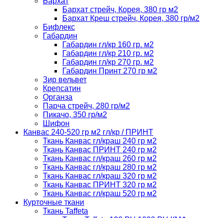
Бархат
Бархат стрейч, Корея, 380 гр м2
Бархат Креш стрейч, Корея, 380 гр/м2
Бифлекс
Габардин
Габардин гл/кр 160 гр. м2
Габардин гл/кр 210 гр. м2
Габардин гл/кр 270 гр. м2
Габардин Принт 270 гр м2
Зир вельвет
Крепсатин
Органза
Парча стрейч, 280 гр/м2
Пикачо, 350 гр/м2
Шифон
Канвас 240-520 гр м2 гл/кр / ПРИНТ
Ткань Канвас гл/краш 240 гр м2
Ткань Канвас ПРИНТ 240 гр м2
Ткань Канвас гл/краш 260 гр м2
Ткань Канвас гл/краш 280 гр м2
Ткань Канвас гл/краш 320 гр м2
Ткань Канвас ПРИНТ 320 гр м2
Ткань Канвас гл/краш 520 гр м2
Курточные ткани
Ткань Taffeta