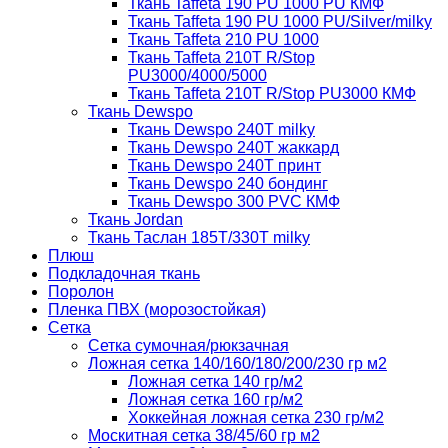
Ткань Taffeta 190 PU 1000 PU КМФ
Ткань Taffeta 190 PU 1000 PU/Silver/milky
Ткань Taffeta 210 PU 1000
Ткань Taffeta 210Т R/Stop
PU3000/4000/5000
Ткань Taffeta 210Т R/Stop PU3000 КМФ
Ткань Dewspo
Ткань Dewspo 240Т milky
Ткань Dewspo 240T жаккард
Ткань Dewspo 240Т принт
Ткань Dewspo 240 бондинг
Ткань Dewspo 300 PVC КМФ
Ткань Jordan
Ткань Таслан 185T/330T milky
Плюш
Подкладочная ткань
Поролон
Пленка ПВХ (морозостойкая)
Сетка
Сетка сумочная/рюкзачная
Ложная сетка 140/160/180/200/230 гр м2
Ложная сетка 140 гр/м2
Ложная сетка 160 гр/м2
Хоккейная ложная сетка 230 гр/м2
Москитная сетка 38/45/60 гр м2