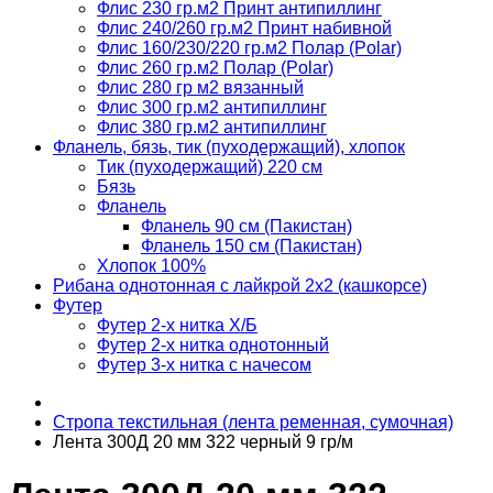
Флис 230 гр.м2 Принт антипиллинг
Флис 240/260 гр.м2 Принт набивной
Флис 160/230/220 гр.м2 Полар (Polar)
Флис 260 гр.м2 Полар (Polar)
Флис 280 гр м2 вязанный
Флис 300 гр.м2 антипиллинг
Флис 380 гр.м2 антипиллинг
Фланель, бязь, тик (пуходержащий), хлопок
Тик (пуходержащий) 220 см
Бязь
Фланель
Фланель 90 см (Пакистан)
Фланель 150 см (Пакистан)
Хлопок 100%
Рибана однотонная с лайкрой 2х2 (кашкорсе)
Футер
Футер 2-х нитка Х/Б
Футер 2-х нитка однотонный
Футер 3-х нитка с начесом
Стропа текстильная (лента ременная, сумочная)
Лента 300Д 20 мм 322 черный 9 гр/м