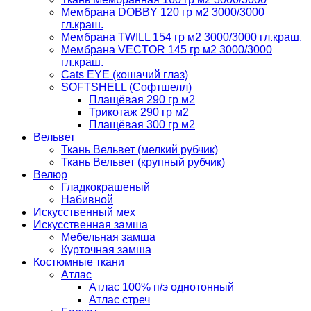
Мембрана DOBBY 120 гр м2 3000/3000
гл.краш.
Мембрана TWILL 154 гр м2 3000/3000 гл.краш.
Мембрана VECTOR 145 гр м2 3000/3000
гл.краш.
Cats EYE (кошачий глаз)
SOFTSHELL (Софтшелл)
Плащёвая 290 гр м2
Трикотаж 290 гр м2
Плащёвая 300 гр м2
Вельвет
Ткань Вельвет (мелкий рубчик)
Ткань Вельвет (крупный рубчик)
Велюр
Гладкокрашеный
Набивной
Искусственный мех
Искусственная замша
Мебельная замша
Курточная замша
Костюмные ткани
Атлас
Атлас 100% п/э однотонный
Атлас стреч