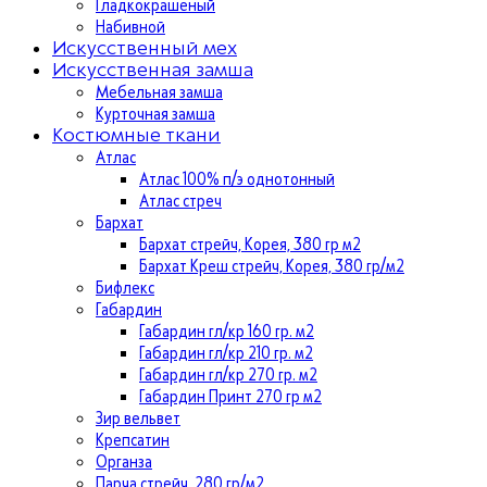
Гладкокрашеный
Набивной
Искусственный мех
Искусственная замша
Мебельная замша
Курточная замша
Костюмные ткани
Атлас
Атлас 100% п/э однотонный
Атлас стреч
Бархат
Бархат стрейч, Корея, 380 гр м2
Бархат Креш стрейч, Корея, 380 гр/м2
Бифлекс
Габардин
Габардин гл/кр 160 гр. м2
Габардин гл/кр 210 гр. м2
Габардин гл/кр 270 гр. м2
Габардин Принт 270 гр м2
Зир вельвет
Крепсатин
Органза
Парча стрейч, 280 гр/м2