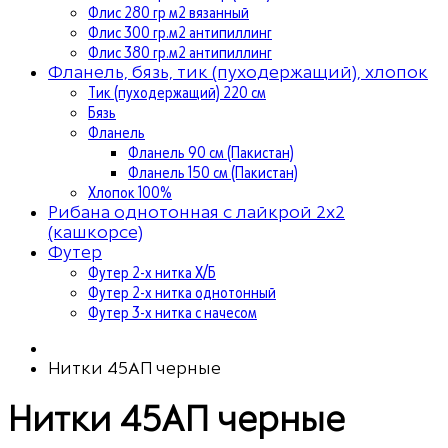
Флис 280 гр м2 вязанный
Флис 300 гр.м2 антипиллинг
Флис 380 гр.м2 антипиллинг
Фланель, бязь, тик (пуходержащий), хлопок
Тик (пуходержащий) 220 см
Бязь
Фланель
Фланель 90 см (Пакистан)
Фланель 150 см (Пакистан)
Хлопок 100%
Рибана однотонная с лайкрой 2х2
(кашкорсе)
Футер
Футер 2-х нитка Х/Б
Футер 2-х нитка однотонный
Футер 3-х нитка с начесом
Нитки 45АП черные
Нитки 45АП черные