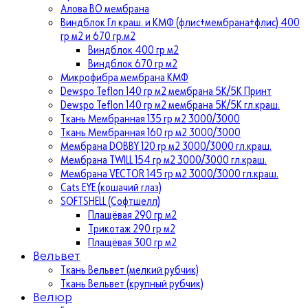
Алова ВО мембрана
Виндблок Гл краш. и КМФ (флис+мембрана+флис) 400
гр м2 и 670 гр.м2
Виндблок 400 гр м2
Виндблок 670 гр м2
Микрофибра мембрана КМФ
Dewspo Teflon 140 гр м2 мембрана 5К/5К Принт
Dewspo Teflon 140 гр м2 мембрана 5К/5К гл.краш.
Ткань Мембранная 135 гр м2 3000/3000
Ткань Мембранная 160 гр м2 3000/3000
Мембрана DOBBY 120 гр м2 3000/3000 гл.краш.
Мембрана TWILL 154 гр м2 3000/3000 гл.краш.
Мембрана VECTOR 145 гр м2 3000/3000 гл.краш.
Cats EYE (кошачий глаз)
SOFTSHELL (Софтшелл)
Плащёвая 290 гр м2
Трикотаж 290 гр м2
Плащёвая 300 гр м2
Вельвет
Ткань Вельвет (мелкий рубчик)
Ткань Вельвет (крупный рубчик)
Велюр