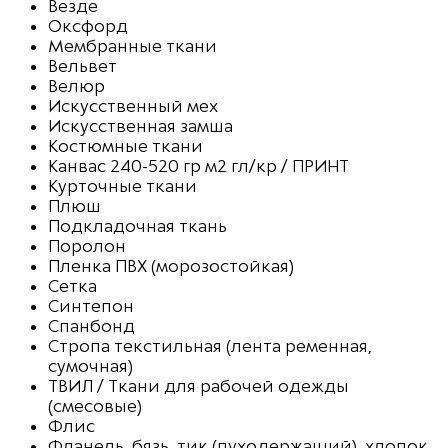
Везде
Оксфорд
Мембранные ткани
Вельвет
Велюр
Искусственный мех
Искусственная замша
Костюмные ткани
Канвас 240-520 гр м2 гл/кр / ПРИНТ
Курточные ткани
Плюш
Подкладочная ткань
Поролон
Пленка ПВХ (морозостойкая)
Сетка
Синтепон
Спанбонд
Стропа текстильная (лента ременная,
сумочная)
ТВИЛ / Ткани для рабочей одежды
(смесовые)
Флис
Фланель, бязь, тик (пуходержащий), хлопок