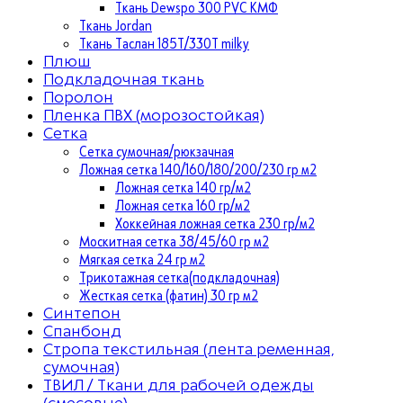
Ткань Dewspo 300 PVC КМФ
Ткань Jordan
Ткань Таслан 185T/330T milky
Плюш
Подкладочная ткань
Поролон
Пленка ПВХ (морозостойкая)
Сетка
Сетка сумочная/рюкзачная
Ложная сетка 140/160/180/200/230 гр м2
Ложная сетка 140 гр/м2
Ложная сетка 160 гр/м2
Хоккейная ложная сетка 230 гр/м2
Москитная сетка 38/45/60 гр м2
Мягкая сетка 24 гр м2
Трикотажная сетка(подкладочная)
Жесткая сетка (фатин) 30 гр м2
Синтепон
Спанбонд
Стропа текстильная (лента ременная,
сумочная)
ТВИЛ / Ткани для рабочей одежды
(смесовые)