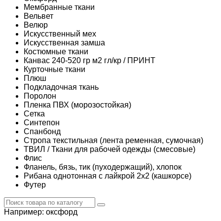
Мембранные ткани
Вельвет
Велюр
Искусственный мех
Искусственная замша
Костюмные ткани
Канвас 240-520 гр м2 гл/кр / ПРИНТ
Курточные ткани
Плюш
Подкладочная ткань
Поролон
Пленка ПВХ (морозостойкая)
Сетка
Синтепон
Спанбонд
Стропа текстильная (лента ременная, сумочная)
ТВИЛ / Ткани для рабочей одежды (смесовые)
Флис
Фланель, бязь, тик (пуходержащий), хлопок
Рибана однотонная с лайкрой 2х2 (кашкорсе)
Футер
Например:
оксфорд