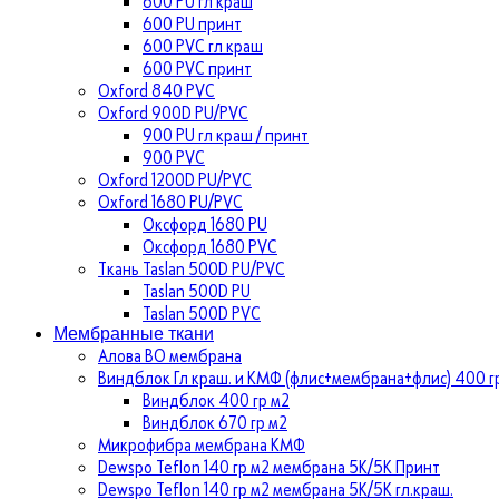
600 PU гл краш
600 PU принт
600 PVC гл краш
600 PVC принт
Oxford 840 PVC
Oxford 900D PU/PVC
900 PU гл краш / принт
900 PVC
Oxford 1200D PU/PVC
Oxford 1680 PU/PVC
Оксфорд 1680 PU
Оксфорд 1680 PVC
Ткань Taslan 500D PU/PVC
Taslan 500D PU
Taslan 500D PVC
Мембранные ткани
Алова ВО мембрана
Виндблок Гл краш. и КМФ (флис+мембрана+флис) 400 гр
Виндблок 400 гр м2
Виндблок 670 гр м2
Микрофибра мембрана КМФ
Dewspo Teflon 140 гр м2 мембрана 5К/5К Принт
Dewspo Teflon 140 гр м2 мембрана 5К/5К гл.краш.