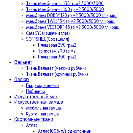
Ткань Мембранная 135 гр м2 3000/3000
Ткань Мембранная 160 гр м2 3000/3000
Мембрана DOBBY 120 гр м2 3000/3000 гл.краш.
Мембрана TWILL 154 гр м2 3000/3000 гл.краш.
Мембрана VECTOR 145 гр м2 3000/3000 гл.краш.
Cats EYE (кошачий глаз)
SOFTSHELL (Софтшелл)
Плащёвая 290 гр м2
Трикотаж 290 гр м2
Плащёвая 300 гр м2
Вельвет
Ткань Вельвет (мелкий рубчик)
Ткань Вельвет (крупный рубчик)
Велюр
Гладкокрашеный
Набивной
Искусственный мех
Искусственная замша
Мебельная замша
Курточная замша
Костюмные ткани
Атлас
Атлас 100% п/э однотонный