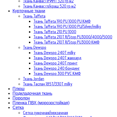
Ткань Канвас ПРИНТ 320 гр м2
Ткань Канвас гл/краш 520 гр м2
Курточные ткани
Ткань Taffeta
Ткань Taffeta 190 PU 1000 PU КМФ
Ткань Taffeta 190 PU 1000 PU/Silver/milky
Ткань Taffeta 210 PU 1000
Ткань Taffeta 210Т R/Stop PU3000/4000/5000
Ткань Taffeta 210Т R/Stop PU3000 КМФ
Ткань Dewspo
Ткань Dewspo 240Т milky
Ткань Dewspo 240T жаккард
Ткань Dewspo 240Т принт
Ткань Dewspo 240 бондинг
Ткань Dewspo 300 PVC КМФ
Ткань Jordan
Ткань Таслан 185T/330T milky
Плюш
Подкладочная ткань
Поролон
Пленка ПВХ (морозостойкая)
Сетка
Сетка сумочная/рюкзачная