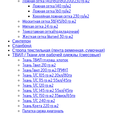
Ложная сетка 140/160/180/200/230 гр м2
Ложная сетка 140 гр/м2
Ложная сетка 160 гр/м2
Хоккейная ложная сетка 230 гр/м2
Москитная сетка 38/45/60 гр м2
Мягкая сетка 24 гр м2
Трикотажная сетка(подкладочная)
Жесткая сетка (фатин) 30 гр м2
Синтепон
Спанбонд
Стропа текстильная (лента ременная, сумочная)
ТВИЛ / Ткани для рабочей одежды (смесовые)
Ткань ТВИЛ гл.краш. хлопок
Ткань Твил 210 гр м2
ТканьТвил 200 гр м2,ПРИНТ
Ткань Т/C 105 гр м2 20хл/80пэ
Ткань Т/C 115 гр м2 55хл/45пэ
Ткань Т/C 120 гр м2
Ткань Т/C 145 гр м2 55хл/45пэ
Ткань Т/C 150 гр м2 35виск/65пэ
Ткань Т/C 240 гр м2
Ткань Крета 220 гр м2
Палатка,саржа,диагональ