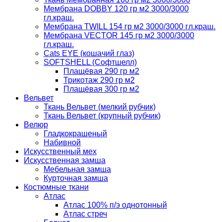
Мембрана DOBBY 120 гр м2 3000/3000
гл.краш.
Мембрана TWILL 154 гр м2 3000/3000 гл.краш.
Мембрана VECTOR 145 гр м2 3000/3000
гл.краш.
Cats EYE (кошачий глаз)
SOFTSHELL (Софтшелл)
Плащёвая 290 гр м2
Трикотаж 290 гр м2
Плащёвая 300 гр м2
Вельвет
Ткань Вельвет (мелкий рубчик)
Ткань Вельвет (крупный рубчик)
Велюр
Гладкокрашеный
Набивной
Искусственный мех
Искусственная замша
Мебельная замша
Курточная замша
Костюмные ткани
Атлас
Атлас 100% п/э однотонный
Атлас стреч