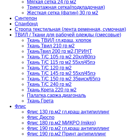
Мягкая сетка 24 гр м2
Трикотажная сетка(подкладочная)
Жесткая сетка (фатин) 30 гр м2
Синтепон
Спанбонд
Стропа текстильная (лента ременная, сумочная)
ТВИЛ / Ткани для рабочей одежды (смесовые)
Ткань ТВИЛ гл.краш. хлопок
Ткань Твил 210 гр м2
ТканьТвил 200 гр м2,ПРИНТ
Ткань Т/C 105 гр м2 20хл/80пэ
Ткань Т/C 115 гр м2 55хл/45пэ
Ткань Т/C 120 гр м2
Ткань Т/C 145 гр м2 55хл/45пэ
Ткань Т/C 150 гр м2 35виск/65пэ
Ткань Т/C 240 гр м2
Ткань Крета 220 гр м2
Палатка,саржа,диагональ
Ткань Грета
Флис
Флис 130 гр.м2 гл.краш антипиллинг
Флис Дюспо
Флис 180 гр.м2 МИКРО (mikro)
Флис 190 гр.м2 гл.краш антипиллинг
Флис 190 гр.м2 Принт антипиллинг