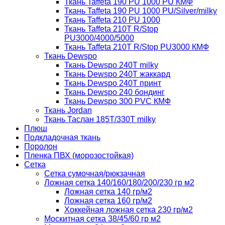
Ткань Taffeta 190 PU 1000 PU КМФ
Ткань Taffeta 190 PU 1000 PU/Silver/milky
Ткань Taffeta 210 PU 1000
Ткань Taffeta 210Т R/Stop
PU3000/4000/5000
Ткань Taffeta 210Т R/Stop PU3000 КМФ
Ткань Dewspo
Ткань Dewspo 240Т milky
Ткань Dewspo 240T жаккард
Ткань Dewspo 240Т принт
Ткань Dewspo 240 бондинг
Ткань Dewspo 300 PVC КМФ
Ткань Jordan
Ткань Таслан 185T/330T milky
Плюш
Подкладочная ткань
Поролон
Пленка ПВХ (морозостойкая)
Сетка
Сетка сумочная/рюкзачная
Ложная сетка 140/160/180/200/230 гр м2
Ложная сетка 140 гр/м2
Ложная сетка 160 гр/м2
Хоккейная ложная сетка 230 гр/м2
Москитная сетка 38/45/60 гр м2