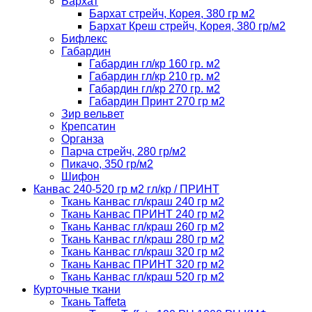
Бархат
Бархат стрейч, Корея, 380 гр м2
Бархат Креш стрейч, Корея, 380 гр/м2
Бифлекс
Габардин
Габардин гл/кр 160 гр. м2
Габардин гл/кр 210 гр. м2
Габардин гл/кр 270 гр. м2
Габардин Принт 270 гр м2
Зир вельвет
Крепсатин
Органза
Парча стрейч, 280 гр/м2
Пикачо, 350 гр/м2
Шифон
Канвас 240-520 гр м2 гл/кр / ПРИНТ
Ткань Канвас гл/краш 240 гр м2
Ткань Канвас ПРИНТ 240 гр м2
Ткань Канвас гл/краш 260 гр м2
Ткань Канвас гл/краш 280 гр м2
Ткань Канвас гл/краш 320 гр м2
Ткань Канвас ПРИНТ 320 гр м2
Ткань Канвас гл/краш 520 гр м2
Курточные ткани
Ткань Taffeta