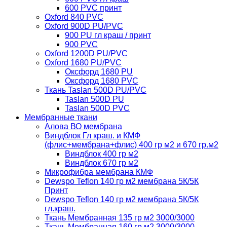
600 PVC принт
Oxford 840 PVC
Oxford 900D PU/PVC
900 PU гл краш / принт
900 PVC
Oxford 1200D PU/PVC
Oxford 1680 PU/PVC
Оксфорд 1680 PU
Оксфорд 1680 PVC
Ткань Taslan 500D PU/PVC
Taslan 500D PU
Taslan 500D PVC
Мембранные ткани
Алова ВО мембрана
Виндблок Гл краш. и КМФ
(флис+мембрана+флис) 400 гр м2 и 670 гр.м2
Виндблок 400 гр м2
Виндблок 670 гр м2
Микрофибра мембрана КМФ
Dewspo Teflon 140 гр м2 мембрана 5К/5К
Принт
Dewspo Teflon 140 гр м2 мембрана 5К/5К
гл.краш.
Ткань Мембранная 135 гр м2 3000/3000
Ткань Мембранная 160 гр м2 3000/3000