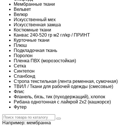
Мембранные ткани
Вельвет
Велюр
Искусственный мех
Искусственная замша
Костюмные ткани
Канвас 240-520 гр м2 гл/кр / ПРИНТ
Курточные ткани
Плюш
Подкладочная ткань
Поролон
Пленка ПВХ (морозостойкая)
Сетка
Синтепон
Спанбонд
Стропа текстильная (лента ременная, сумочная)
ТВИЛ / Ткани для рабочей одежды (смесовые)
Флис
Фланель, бязь, тик (пуходержащий), хлопок
Рибана однотонная с лайкрой 2х2 (кашкорсе)
Футер
Например:
мембранна