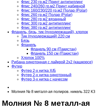
Флис 230 гр.м2 Принт антипиллинг
Флис 240/260 гр.м2 Принт набивной
Флис 160/230/220 гр.м2 Полар (Polar)
Флис 260 гр.м2 Полар (Polar)
Флис 280 гр м2 вязанный
Флис 300 гр.м2 антипиллинг
Флис 380 гр.м2 антипиллинг
Фланель, бязь, тик (пуходержащий), хлопок
Тик (пуходержащий) 220 см
Бязь
Фланель
Фланель 90 см (Пакистан)
Фланель 150 см (Пакистан)
Хлопок 100%
Рибана однотонная с лайкрой 2х2 (кашкорсе)
Футер
Футер 2-х нитка Х/Б
Футер 2-х нитка однотонный
Футер 3-х нитка с начесом
Молния № 8 металл-ая полиров. никель 322 КЗ
Молния № 8 металл-ая