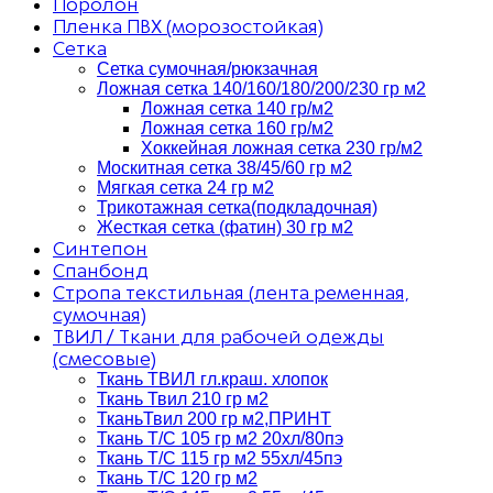
Поролон
Пленка ПВХ (морозостойкая)
Сетка
Сетка сумочная/рюкзачная
Ложная сетка 140/160/180/200/230 гр м2
Ложная сетка 140 гр/м2
Ложная сетка 160 гр/м2
Хоккейная ложная сетка 230 гр/м2
Москитная сетка 38/45/60 гр м2
Мягкая сетка 24 гр м2
Трикотажная сетка(подкладочная)
Жесткая сетка (фатин) 30 гр м2
Синтепон
Спанбонд
Стропа текстильная (лента ременная,
сумочная)
ТВИЛ / Ткани для рабочей одежды
(смесовые)
Ткань ТВИЛ гл.краш. хлопок
Ткань Твил 210 гр м2
ТканьТвил 200 гр м2,ПРИНТ
Ткань Т/C 105 гр м2 20хл/80пэ
Ткань Т/C 115 гр м2 55хл/45пэ
Ткань Т/C 120 гр м2