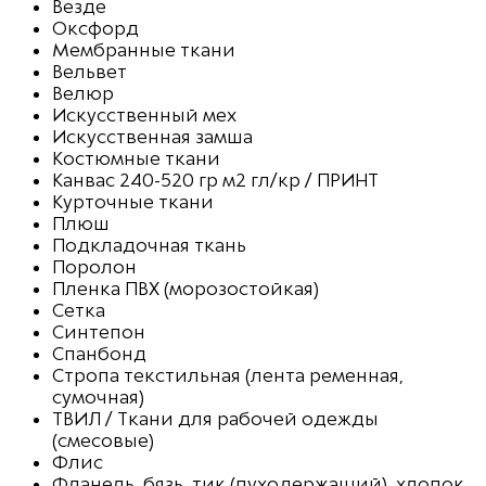
Везде
Оксфорд
Мембранные ткани
Вельвет
Велюр
Искусственный мех
Искусственная замша
Костюмные ткани
Канвас 240-520 гр м2 гл/кр / ПРИНТ
Курточные ткани
Плюш
Подкладочная ткань
Поролон
Пленка ПВХ (морозостойкая)
Сетка
Синтепон
Спанбонд
Стропа текстильная (лента ременная,
сумочная)
ТВИЛ / Ткани для рабочей одежды
(смесовые)
Флис
Фланель, бязь, тик (пуходержащий), хлопок