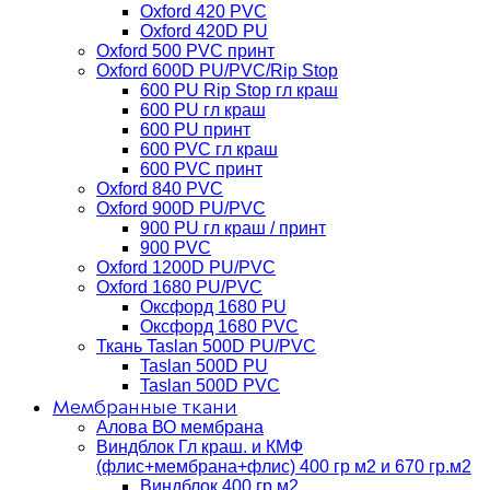
Oxford 420 PVC
Oxford 420D PU
Oxford 500 PVC принт
Oxford 600D PU/PVC/Rip Stop
600 PU Rip Stop гл краш
600 PU гл краш
600 PU принт
600 PVC гл краш
600 PVC принт
Oxford 840 PVC
Oxford 900D PU/PVC
900 PU гл краш / принт
900 PVC
Oxford 1200D PU/PVC
Oxford 1680 PU/PVC
Оксфорд 1680 PU
Оксфорд 1680 PVC
Ткань Taslan 500D PU/PVC
Taslan 500D PU
Taslan 500D PVC
Мембранные ткани
Алова ВО мембрана
Виндблок Гл краш. и КМФ
(флис+мембрана+флис) 400 гр м2 и 670 гр.м2
Виндблок 400 гр м2