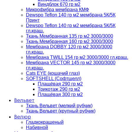
Виндблок 670 гр м2
Микрофибра мембрана КМФ
Dewspo Teflon 140 гр м2 мембрана 5К/5К
Принт
Dewspo Teflon 140 гр м2 мембрана 5К/5К
гл.краш.
Ткань Мембранная 135 гр м2 3000/3000
Ткань Мембранная 160 гр м2 3000/3000
Мембрана DOBBY 120 гр м2 3000/3000
гл.краш.
Мембрана TWILL 154 гр м2 3000/3000 гл.краш.
Мембрана VECTOR 145 гр м2 3000/3000
гл.краш.
Cats EYE (кошачий глаз)
SOFTSHELL (Софтшелл)
Плащёвая 290 гр м2
Трикотаж 290 гр м2
Плащёвая 300 гр м2
Вельвет
Ткань Вельвет (мелкий рубчик)
Ткань Вельвет (крупный рубчик)
Велюр
Гладкокрашеный
Набивной