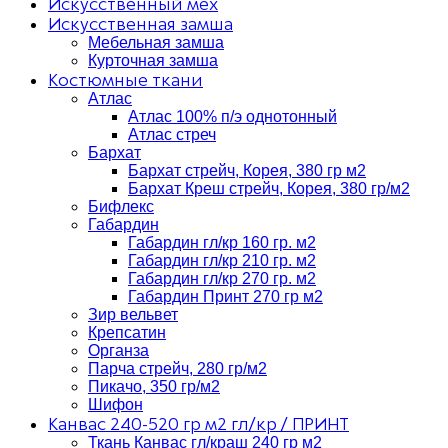
Искусственный мех
Искусственная замша
Мебельная замша
Курточная замша
Костюмные ткани
Атлас
Атлас 100% п/э однотонный
Атлас стреч
Бархат
Бархат стрейч, Корея, 380 гр м2
Бархат Креш стрейч, Корея, 380 гр/м2
Бифлекс
Габардин
Габардин гл/кр 160 гр. м2
Габардин гл/кр 210 гр. м2
Габардин гл/кр 270 гр. м2
Габардин Принт 270 гр м2
Зир вельвет
Крепсатин
Органза
Парча стрейч, 280 гр/м2
Пикачо, 350 гр/м2
Шифон
Канвас 240-520 гр м2 гл/кр / ПРИНТ
Ткань Канвас гл/краш 240 гр м2