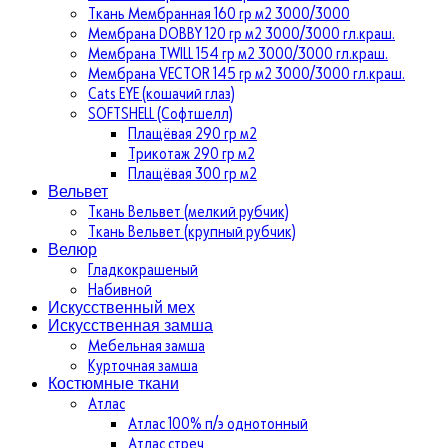
Ткань Мембранная 160 гр м2 3000/3000
Мембрана DOBBY 120 гр м2 3000/3000 гл.краш.
Мембрана TWILL 154 гр м2 3000/3000 гл.краш.
Мембрана VECTOR 145 гр м2 3000/3000 гл.краш.
Cats EYE (кошачий глаз)
SOFTSHELL (Софтшелл)
Плащёвая 290 гр м2
Трикотаж 290 гр м2
Плащёвая 300 гр м2
Вельвет
Ткань Вельвет (мелкий рубчик)
Ткань Вельвет (крупный рубчик)
Велюр
Гладкокрашеный
Набивной
Искусственный мех
Искусственная замша
Мебельная замша
Курточная замша
Костюмные ткани
Атлас
Атлас 100% п/э однотонный
Атлас стреч