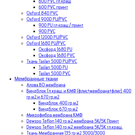
600 PVC гл краш
600 PVC принт
Oxford 840 PVC
Oxford 900D PU/PVC
900 PU гл краш / принт
900 PVC
Oxford 1200D PU/PVC
Oxford 1680 PU/PVC
Оксфорд 1680 PU
Оксфорд 1680 PVC
Ткань Taslan 500D PU/PVC
Taslan 500D PU
Taslan 500D PVC
Мембранные ткани
Алова ВО мембрана
Виндблок Гл краш. и КМФ (флис+мембрана+флис) 400
гр м2 и 670 гр.м2
Виндблок 400 гр м2
Виндблок 670 гр м2
Микрофибра мембрана КМФ
Dewspo Teflon 140 гр м2 мембрана 5К/5К Принт
Dewspo Teflon 140 гр м2 мембрана 5К/5К гл.краш.
Ткань Мембранная 135 гр м2 3000/3000