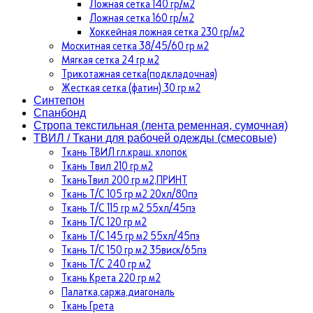
Ложная сетка 140 гр/м2
Ложная сетка 160 гр/м2
Хоккейная ложная сетка 230 гр/м2
Москитная сетка 38/45/60 гр м2
Мягкая сетка 24 гр м2
Трикотажная сетка(подкладочная)
Жесткая сетка (фатин) 30 гр м2
Синтепон
Спанбонд
Стропа текстильная (лента ременная, сумочная)
ТВИЛ / Ткани для рабочей одежды (смесовые)
Ткань ТВИЛ гл.краш. хлопок
Ткань Твил 210 гр м2
ТканьТвил 200 гр м2,ПРИНТ
Ткань Т/C 105 гр м2 20хл/80пэ
Ткань Т/C 115 гр м2 55хл/45пэ
Ткань Т/C 120 гр м2
Ткань Т/C 145 гр м2 55хл/45пэ
Ткань Т/C 150 гр м2 35виск/65пэ
Ткань Т/C 240 гр м2
Ткань Крета 220 гр м2
Палатка,саржа,диагональ
Ткань Грета