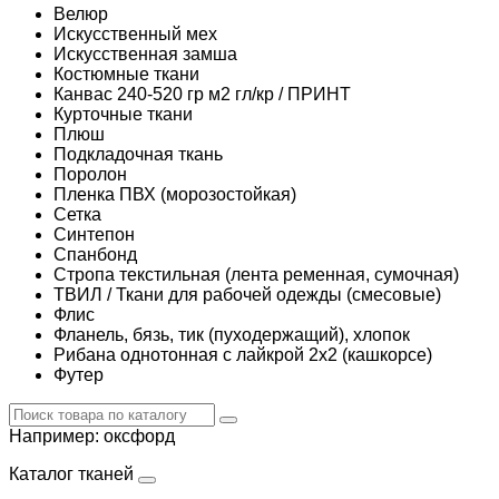
Велюр
Искусственный мех
Искусственная замша
Костюмные ткани
Канвас 240-520 гр м2 гл/кр / ПРИНТ
Курточные ткани
Плюш
Подкладочная ткань
Поролон
Пленка ПВХ (морозостойкая)
Сетка
Синтепон
Спанбонд
Стропа текстильная (лента ременная, сумочная)
ТВИЛ / Ткани для рабочей одежды (смесовые)
Флис
Фланель, бязь, тик (пуходержащий), хлопок
Рибана однотонная с лайкрой 2х2 (кашкорсе)
Футер
Например:
оксфорд
Каталог тканей