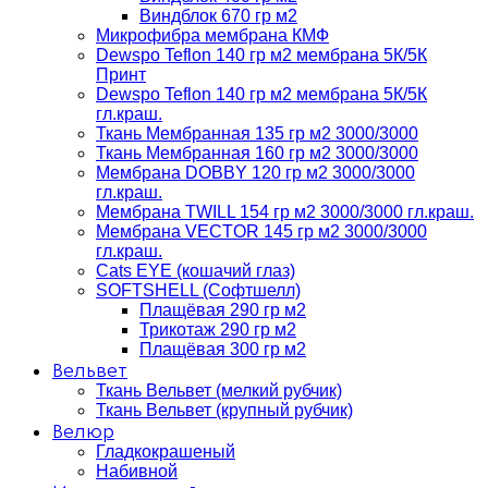
Виндблок 670 гр м2
Микрофибра мембрана КМФ
Dewspo Teflon 140 гр м2 мембрана 5К/5К
Принт
Dewspo Teflon 140 гр м2 мембрана 5К/5К
гл.краш.
Ткань Мембранная 135 гр м2 3000/3000
Ткань Мембранная 160 гр м2 3000/3000
Мембрана DOBBY 120 гр м2 3000/3000
гл.краш.
Мембрана TWILL 154 гр м2 3000/3000 гл.краш.
Мембрана VECTOR 145 гр м2 3000/3000
гл.краш.
Cats EYE (кошачий глаз)
SOFTSHELL (Софтшелл)
Плащёвая 290 гр м2
Трикотаж 290 гр м2
Плащёвая 300 гр м2
Вельвет
Ткань Вельвет (мелкий рубчик)
Ткань Вельвет (крупный рубчик)
Велюр
Гладкокрашеный
Набивной