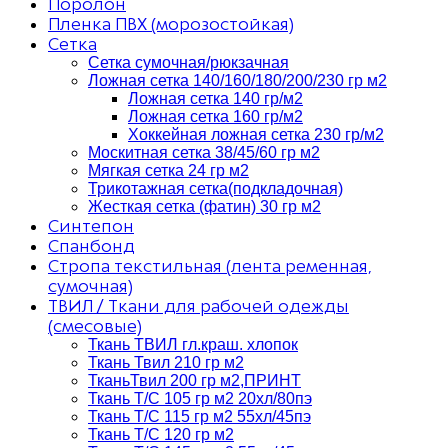
Поролон
Пленка ПВХ (морозостойкая)
Сетка
Сетка сумочная/рюкзачная
Ложная сетка 140/160/180/200/230 гр м2
Ложная сетка 140 гр/м2
Ложная сетка 160 гр/м2
Хоккейная ложная сетка 230 гр/м2
Москитная сетка 38/45/60 гр м2
Мягкая сетка 24 гр м2
Трикотажная сетка(подкладочная)
Жесткая сетка (фатин) 30 гр м2
Синтепон
Спанбонд
Стропа текстильная (лента ременная,
сумочная)
ТВИЛ / Ткани для рабочей одежды
(смесовые)
Ткань ТВИЛ гл.краш. хлопок
Ткань Твил 210 гр м2
ТканьТвил 200 гр м2,ПРИНТ
Ткань Т/C 105 гр м2 20хл/80пэ
Ткань Т/C 115 гр м2 55хл/45пэ
Ткань Т/C 120 гр м2