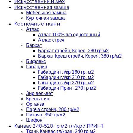
Искусственный мех
Искусственная замша
Мебельная замша
Курточная замша
Костюмные ткани
Атлас
Атлас 100% п/э однотонный
Атлас стреч
Бархат
Бархат стрейч, Корея, 380 гр м2
Бархат Креш стрейч, Корея, 380 гр/м2
Бифлекс
Габардин
Габардин гл/кр 160 гр. м2
Габардин гл/кр 210 гр. м2
Габардин гл/кр 270 гр. м2
Габардин Принт 270 гр м2
Зир вельвет
Крепсатин
Органза
Парча стрейч, 280 гр/м2
Пикачо, 350 гр/м2
Шифон
Канвас 240-520 гр м2 гл/кр / ПРИНТ
Ткань Канвас гл/краш 240 гр м2