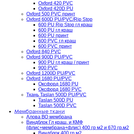
Oxford 420 PVC
Oxford 420D PU
Oxford 500 PVC принт
Oxford 600D PU/PVC/Rip Stop
600 PU Rip Stop гл краш
600 PU гл краш
600 PU принт
600 PVC гл краш
600 PVC принт
Oxford 840 PVC
Oxford 900D PU/PVC
900 PU гл краш / принт
900 PVC
Oxford 1200D PU/PVC
Oxford 1680 PU/PVC
Оксфорд 1680 PU
Оксфорд 1680 PVC
Ткань Taslan 500D PU/PVC
Taslan 500D PU
Taslan 500D PVC
Мембранные ткани
Алова ВО мембрана
Виндблок Гл краш. и КМФ
(флис+мембрана+флис) 400 гр м2 и 670 гр.м2
Виндблок 400 гр м2