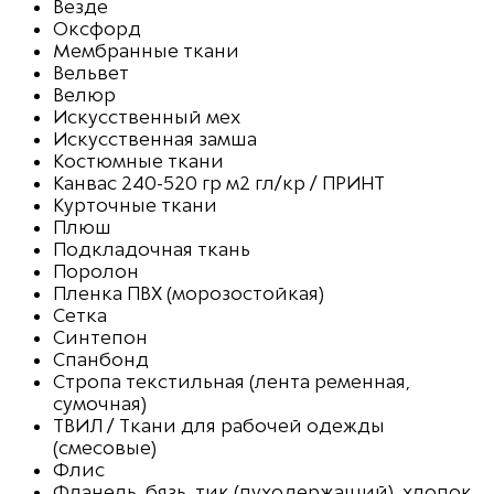
Везде
Оксфорд
Мембранные ткани
Вельвет
Велюр
Искусственный мех
Искусственная замша
Костюмные ткани
Канвас 240-520 гр м2 гл/кр / ПРИНТ
Курточные ткани
Плюш
Подкладочная ткань
Поролон
Пленка ПВХ (морозостойкая)
Сетка
Синтепон
Спанбонд
Стропа текстильная (лента ременная,
сумочная)
ТВИЛ / Ткани для рабочей одежды
(смесовые)
Флис
Фланель, бязь, тик (пуходержащий), хлопок