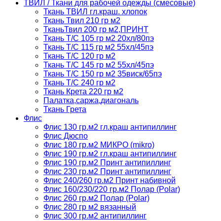
ТВИЛ / Ткани для рабочей одежды (смесовые)
Ткань ТВИЛ гл.краш. хлопок
Ткань Твил 210 гр м2
ТканьТвил 200 гр м2,ПРИНТ
Ткань Т/C 105 гр м2 20хл/80пэ
Ткань Т/C 115 гр м2 55хл/45пэ
Ткань Т/C 120 гр м2
Ткань Т/C 145 гр м2 55хл/45пэ
Ткань Т/C 150 гр м2 35виск/65пэ
Ткань Т/C 240 гр м2
Ткань Крета 220 гр м2
Палатка,саржа,диагональ
Ткань Грета
Флис
Флис 130 гр.м2 гл.краш антипиллинг
Флис Дюспо
Флис 180 гр.м2 МИКРО (mikro)
Флис 190 гр.м2 гл.краш антипиллинг
Флис 190 гр.м2 Принт антипиллинг
Флис 230 гр.м2 Принт антипиллинг
Флис 240/260 гр.м2 Принт набивной
Флис 160/230/220 гр.м2 Полар (Polar)
Флис 260 гр.м2 Полар (Polar)
Флис 280 гр м2 вязанный
Флис 300 гр.м2 антипиллинг