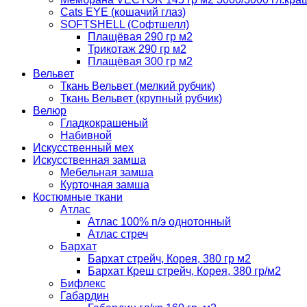
Cats EYE (кошачий глаз)
SOFTSHELL (Софтшелл)
Плащёвая 290 гр м2
Трикотаж 290 гр м2
Плащёвая 300 гр м2
Вельвет
Ткань Вельвет (мелкий рубчик)
Ткань Вельвет (крупный рубчик)
Велюр
Гладкокрашеный
Набивной
Искусственный мех
Искусственная замша
Мебельная замша
Курточная замша
Костюмные ткани
Атлас
Атлас 100% п/э однотонный
Атлас стреч
Бархат
Бархат стрейч, Корея, 380 гр м2
Бархат Креш стрейч, Корея, 380 гр/м2
Бифлекс
Габардин