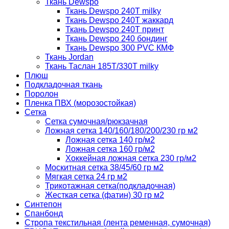
Ткань Dewspo
Ткань Dewspo 240Т milky
Ткань Dewspo 240T жаккард
Ткань Dewspo 240Т принт
Ткань Dewspo 240 бондинг
Ткань Dewspo 300 PVC КМФ
Ткань Jordan
Ткань Таслан 185T/330T milky
Плюш
Подкладочная ткань
Поролон
Пленка ПВХ (морозостойкая)
Сетка
Сетка сумочная/рюкзачная
Ложная сетка 140/160/180/200/230 гр м2
Ложная сетка 140 гр/м2
Ложная сетка 160 гр/м2
Хоккейная ложная сетка 230 гр/м2
Москитная сетка 38/45/60 гр м2
Мягкая сетка 24 гр м2
Трикотажная сетка(подкладочная)
Жесткая сетка (фатин) 30 гр м2
Синтепон
Спанбонд
Стропа текстильная (лента ременная, сумочная)