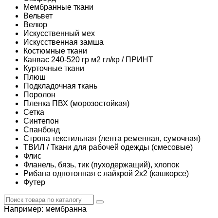
Мембранные ткани
Вельвет
Велюр
Искусственный мех
Искусственная замша
Костюмные ткани
Канвас 240-520 гр м2 гл/кр / ПРИНТ
Курточные ткани
Плюш
Подкладочная ткань
Поролон
Пленка ПВХ (морозостойкая)
Сетка
Синтепон
Спанбонд
Стропа текстильная (лента ременная, сумочная)
ТВИЛ / Ткани для рабочей одежды (смесовые)
Флис
Фланель, бязь, тик (пуходержащий), хлопок
Рибана однотонная с лайкрой 2х2 (кашкорсе)
Футер
Например:
мембранна