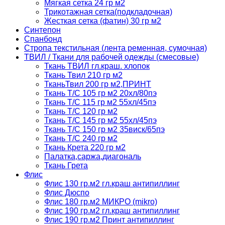
Мягкая сетка 24 гр м2
Трикотажная сетка(подкладочная)
Жесткая сетка (фатин) 30 гр м2
Синтепон
Спанбонд
Стропа текстильная (лента ременная, сумочная)
ТВИЛ / Ткани для рабочей одежды (смесовые)
Ткань ТВИЛ гл.краш. хлопок
Ткань Твил 210 гр м2
ТканьТвил 200 гр м2,ПРИНТ
Ткань Т/C 105 гр м2 20хл/80пэ
Ткань Т/C 115 гр м2 55хл/45пэ
Ткань Т/C 120 гр м2
Ткань Т/C 145 гр м2 55хл/45пэ
Ткань Т/C 150 гр м2 35виск/65пэ
Ткань Т/C 240 гр м2
Ткань Крета 220 гр м2
Палатка,саржа,диагональ
Ткань Грета
Флис
Флис 130 гр.м2 гл.краш антипиллинг
Флис Дюспо
Флис 180 гр.м2 МИКРО (mikro)
Флис 190 гр.м2 гл.краш антипиллинг
Флис 190 гр.м2 Принт антипиллинг