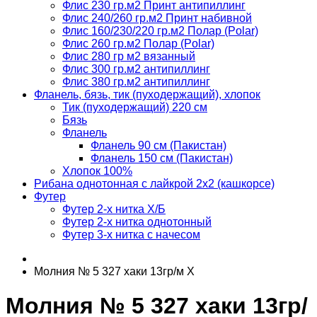
Флис 230 гр.м2 Принт антипиллинг
Флис 240/260 гр.м2 Принт набивной
Флис 160/230/220 гр.м2 Полар (Polar)
Флис 260 гр.м2 Полар (Polar)
Флис 280 гр м2 вязанный
Флис 300 гр.м2 антипиллинг
Флис 380 гр.м2 антипиллинг
Фланель, бязь, тик (пуходержащий), хлопок
Тик (пуходержащий) 220 см
Бязь
Фланель
Фланель 90 см (Пакистан)
Фланель 150 см (Пакистан)
Хлопок 100%
Рибана однотонная с лайкрой 2х2 (кашкорсе)
Футер
Футер 2-х нитка Х/Б
Футер 2-х нитка однотонный
Футер 3-х нитка с начесом
Молния № 5 327 хаки 13гр/м Х
Молния № 5 327 хаки 13гр/