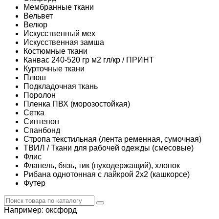
Мембранные ткани
Вельвет
Велюр
Искусственный мех
Искусственная замша
Костюмные ткани
Канвас 240-520 гр м2 гл/кр / ПРИНТ
Курточные ткани
Плюш
Подкладочная ткань
Поролон
Пленка ПВХ (морозостойкая)
Сетка
Синтепон
Спанбонд
Стропа текстильная (лента ременная, сумочная)
ТВИЛ / Ткани для рабочей одежды (смесовые)
Флис
Фланель, бязь, тик (пуходержащий), хлопок
Рибана однотонная с лайкрой 2х2 (кашкорсе)
Футер
Например:
оксфорд