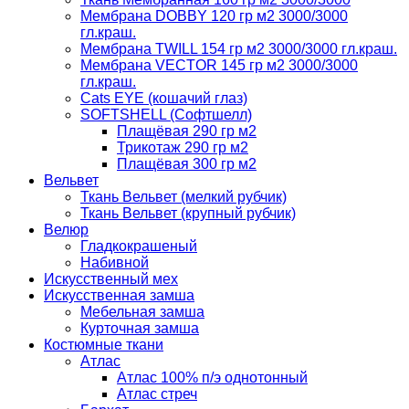
Мембрана DOBBY 120 гр м2 3000/3000
гл.краш.
Мембрана TWILL 154 гр м2 3000/3000 гл.краш.
Мембрана VECTOR 145 гр м2 3000/3000
гл.краш.
Cats EYE (кошачий глаз)
SOFTSHELL (Софтшелл)
Плащёвая 290 гр м2
Трикотаж 290 гр м2
Плащёвая 300 гр м2
Вельвет
Ткань Вельвет (мелкий рубчик)
Ткань Вельвет (крупный рубчик)
Велюр
Гладкокрашеный
Набивной
Искусственный мех
Искусственная замша
Мебельная замша
Курточная замша
Костюмные ткани
Атлас
Атлас 100% п/э однотонный
Атлас стреч