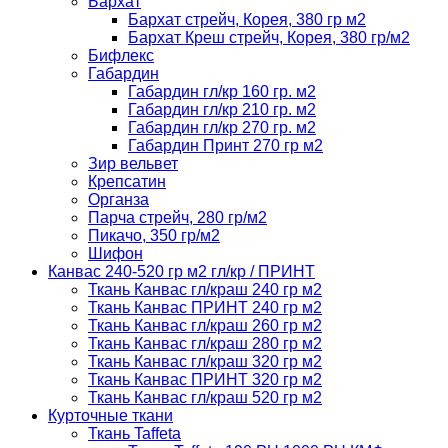
Бархат
Бархат стрейч, Корея, 380 гр м2
Бархат Креш стрейч, Корея, 380 гр/м2
Бифлекс
Габардин
Габардин гл/кр 160 гр. м2
Габардин гл/кр 210 гр. м2
Габардин гл/кр 270 гр. м2
Габардин Принт 270 гр м2
Зир вельвет
Крепсатин
Органза
Парча стрейч, 280 гр/м2
Пикачо, 350 гр/м2
Шифон
Канвас 240-520 гр м2 гл/кр / ПРИНТ
Ткань Канвас гл/краш 240 гр м2
Ткань Канвас ПРИНТ 240 гр м2
Ткань Канвас гл/краш 260 гр м2
Ткань Канвас гл/краш 280 гр м2
Ткань Канвас гл/краш 320 гр м2
Ткань Канвас ПРИНТ 320 гр м2
Ткань Канвас гл/краш 520 гр м2
Курточные ткани
Ткань Taffeta