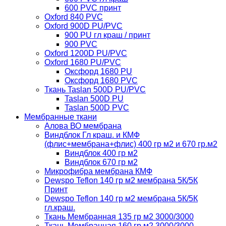
600 PVC принт
Oxford 840 PVC
Oxford 900D PU/PVC
900 PU гл краш / принт
900 PVC
Oxford 1200D PU/PVC
Oxford 1680 PU/PVC
Оксфорд 1680 PU
Оксфорд 1680 PVC
Ткань Taslan 500D PU/PVC
Taslan 500D PU
Taslan 500D PVC
Мембранные ткани
Алова ВО мембрана
Виндблок Гл краш. и КМФ
(флис+мембрана+флис) 400 гр м2 и 670 гр.м2
Виндблок 400 гр м2
Виндблок 670 гр м2
Микрофибра мембрана КМФ
Dewspo Teflon 140 гр м2 мембрана 5К/5К
Принт
Dewspo Teflon 140 гр м2 мембрана 5К/5К
гл.краш.
Ткань Мембранная 135 гр м2 3000/3000
Ткань Мембранная 160 гр м2 3000/3000