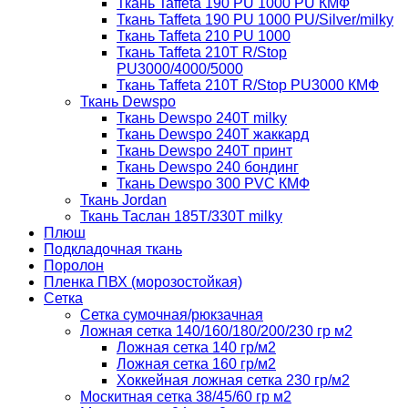
Ткань Taffeta 190 PU 1000 PU КМФ
Ткань Taffeta 190 PU 1000 PU/Silver/milky
Ткань Taffeta 210 PU 1000
Ткань Taffeta 210Т R/Stop
PU3000/4000/5000
Ткань Taffeta 210Т R/Stop PU3000 КМФ
Ткань Dewspo
Ткань Dewspo 240Т milky
Ткань Dewspo 240T жаккард
Ткань Dewspo 240Т принт
Ткань Dewspo 240 бондинг
Ткань Dewspo 300 PVC КМФ
Ткань Jordan
Ткань Таслан 185T/330T milky
Плюш
Подкладочная ткань
Поролон
Пленка ПВХ (морозостойкая)
Сетка
Сетка сумочная/рюкзачная
Ложная сетка 140/160/180/200/230 гр м2
Ложная сетка 140 гр/м2
Ложная сетка 160 гр/м2
Хоккейная ложная сетка 230 гр/м2
Москитная сетка 38/45/60 гр м2