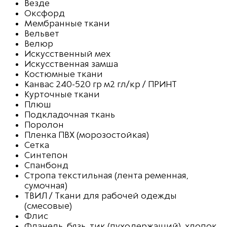
Везде
Оксфорд
Мембранные ткани
Вельвет
Велюр
Искусственный мех
Искусственная замша
Костюмные ткани
Канвас 240-520 гр м2 гл/кр / ПРИНТ
Курточные ткани
Плюш
Подкладочная ткань
Поролон
Пленка ПВХ (морозостойкая)
Сетка
Синтепон
Спанбонд
Стропа текстильная (лента ременная,
сумочная)
ТВИЛ / Ткани для рабочей одежды
(смесовые)
Флис
Фланель, бязь, тик (пуходержащий), хлопок