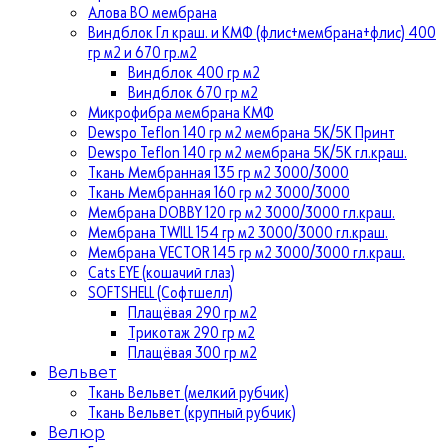
Алова ВО мембрана
Виндблок Гл краш. и КМФ (флис+мембрана+флис) 400
гр м2 и 670 гр.м2
Виндблок 400 гр м2
Виндблок 670 гр м2
Микрофибра мембрана КМФ
Dewspo Teflon 140 гр м2 мембрана 5К/5К Принт
Dewspo Teflon 140 гр м2 мембрана 5К/5К гл.краш.
Ткань Мембранная 135 гр м2 3000/3000
Ткань Мембранная 160 гр м2 3000/3000
Мембрана DOBBY 120 гр м2 3000/3000 гл.краш.
Мембрана TWILL 154 гр м2 3000/3000 гл.краш.
Мембрана VECTOR 145 гр м2 3000/3000 гл.краш.
Cats EYE (кошачий глаз)
SOFTSHELL (Софтшелл)
Плащёвая 290 гр м2
Трикотаж 290 гр м2
Плащёвая 300 гр м2
Вельвет
Ткань Вельвет (мелкий рубчик)
Ткань Вельвет (крупный рубчик)
Велюр