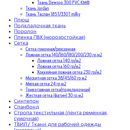
Ткань Dewspo 300 PVC КМФ
Ткань Jordan
Ткань Таслан 185T/330T milky
Плюш
Подкладочная ткань
Поролон
Пленка ПВХ (морозостойкая)
Сетка
Сетка сумочная/рюкзачная
Ложная сетка 140/160/180/200/230 гр м2
Ложная сетка 140 гр/м2
Ложная сетка 160 гр/м2
Хоккейная ложная сетка 230 гр/м2
Москитная сетка 38/45/60 гр м2
Мягкая сетка 24 гр м2
Трикотажная сетка(подкладочная)
Жесткая сетка (фатин) 30 гр м2
Синтепон
Спанбонд
Стропа текстильная (лента ременная,
сумочная)
ТВИЛ / Ткани для рабочей одежды
(смесовые)