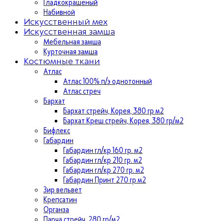
Гладкокрашеный
Набивной
Искусственный мех
Искусственная замша
Мебельная замша
Курточная замша
Костюмные ткани
Атлас
Атлас 100% п/э однотонный
Атлас стреч
Бархат
Бархат стрейч, Корея, 380 гр м2
Бархат Креш стрейч, Корея, 380 гр/м2
Бифлекс
Габардин
Габардин гл/кр 160 гр. м2
Габардин гл/кр 210 гр. м2
Габардин гл/кр 270 гр. м2
Габардин Принт 270 гр м2
Зир вельвет
Крепсатин
Органза
Парча стрейч, 280 гр/м2