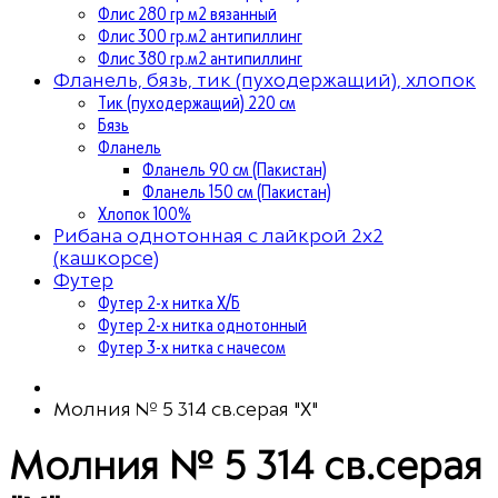
Флис 280 гр м2 вязанный
Флис 300 гр.м2 антипиллинг
Флис 380 гр.м2 антипиллинг
Фланель, бязь, тик (пуходержащий), хлопок
Тик (пуходержащий) 220 см
Бязь
Фланель
Фланель 90 см (Пакистан)
Фланель 150 см (Пакистан)
Хлопок 100%
Рибана однотонная с лайкрой 2х2
(кашкорсе)
Футер
Футер 2-х нитка Х/Б
Футер 2-х нитка однотонный
Футер 3-х нитка с начесом
Молния № 5 314 св.серая "Х"
Молния № 5 314 св.серая