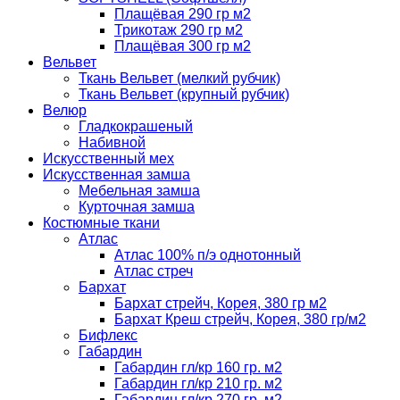
Плащёвая 290 гр м2
Трикотаж 290 гр м2
Плащёвая 300 гр м2
Вельвет
Ткань Вельвет (мелкий рубчик)
Ткань Вельвет (крупный рубчик)
Велюр
Гладкокрашеный
Набивной
Искусственный мех
Искусственная замша
Мебельная замша
Курточная замша
Костюмные ткани
Атлас
Атлас 100% п/э однотонный
Атлас стреч
Бархат
Бархат стрейч, Корея, 380 гр м2
Бархат Креш стрейч, Корея, 380 гр/м2
Бифлекс
Габардин
Габардин гл/кр 160 гр. м2
Габардин гл/кр 210 гр. м2
Габардин гл/кр 270 гр. м2