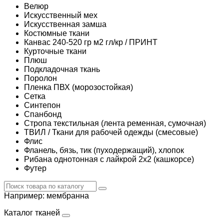
Велюр
Искусственный мех
Искусственная замша
Костюмные ткани
Канвас 240-520 гр м2 гл/кр / ПРИНТ
Курточные ткани
Плюш
Подкладочная ткань
Поролон
Пленка ПВХ (морозостойкая)
Сетка
Синтепон
Спанбонд
Стропа текстильная (лента ременная, сумочная)
ТВИЛ / Ткани для рабочей одежды (смесовые)
Флис
Фланель, бязь, тик (пуходержащий), хлопок
Рибана однотонная с лайкрой 2х2 (кашкорсе)
Футер
Например:
мембранна
Каталог тканей