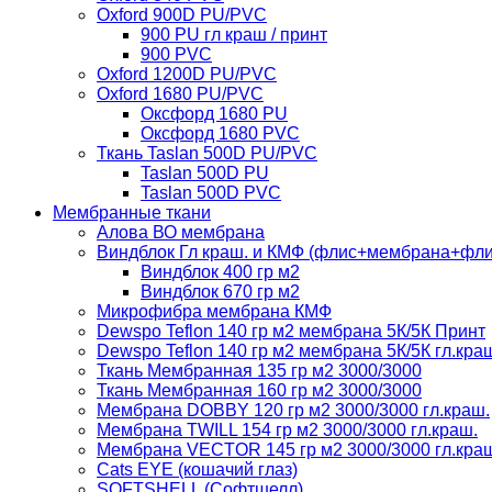
Oxford 900D PU/PVC
900 PU гл краш / принт
900 PVC
Oxford 1200D PU/PVC
Oxford 1680 PU/PVC
Оксфорд 1680 PU
Оксфорд 1680 PVC
Ткань Taslan 500D PU/PVC
Taslan 500D PU
Taslan 500D PVC
Мембранные ткани
Алова ВО мембрана
Виндблок Гл краш. и КМФ (флис+мембрана+флис)
Виндблок 400 гр м2
Виндблок 670 гр м2
Микрофибра мембрана КМФ
Dewspo Teflon 140 гр м2 мембрана 5К/5К Принт
Dewspo Teflon 140 гр м2 мембрана 5К/5К гл.кра
Ткань Мембранная 135 гр м2 3000/3000
Ткань Мембранная 160 гр м2 3000/3000
Мембрана DOBBY 120 гр м2 3000/3000 гл.краш.
Мембрана TWILL 154 гр м2 3000/3000 гл.краш.
Мембрана VECTOR 145 гр м2 3000/3000 гл.кра
Cats EYE (кошачий глаз)
SOFTSHELL (Софтшелл)