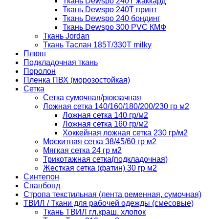
Ткань Dewspo 240T жаккард
Ткань Dewspo 240Т принт
Ткань Dewspo 240 бондинг
Ткань Dewspo 300 PVC КМФ
Ткань Jordan
Ткань Таслан 185T/330T milky
Плюш
Подкладочная ткань
Поролон
Пленка ПВХ (морозостойкая)
Сетка
Сетка сумочная/рюкзачная
Ложная сетка 140/160/180/200/230 гр м2
Ложная сетка 140 гр/м2
Ложная сетка 160 гр/м2
Хоккейная ложная сетка 230 гр/м2
Москитная сетка 38/45/60 гр м2
Мягкая сетка 24 гр м2
Трикотажная сетка(подкладочная)
Жесткая сетка (фатин) 30 гр м2
Синтепон
Спанбонд
Стропа текстильная (лента ременная, сумочная)
ТВИЛ / Ткани для рабочей одежды (смесовые)
Ткань ТВИЛ гл.краш. хлопок