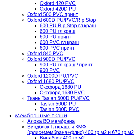
Oxford 420 PVC
Oxford 420D PU
Oxford 500 PVC принт
Oxford 600D PU/PVC/Rip Stop
600 PU Rip Stop гл краш
600 PU гл краш
600 PU принт
600 PVC гл краш
600 PVC принт
Oxford 840 PVC
Oxford 900D PU/PVC
900 PU гл краш / принт
900 PVC
Oxford 1200D PU/PVC
Oxford 1680 PU/PVC
Оксфорд 1680 PU
Оксфорд 1680 PVC
Ткань Taslan 500D PU/PVC
Taslan 500D PU
Taslan 500D PVC
Мембранные ткани
Алова ВО мембрана
Виндблок Гл краш. и КМФ
(флис+мембрана+флис) 400 гр м2 и 670 гр.м2
Виндблок 400 гр м2