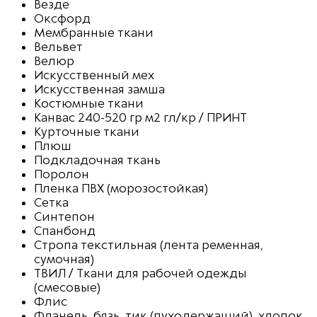
Везде
Оксфорд
Мембранные ткани
Вельвет
Велюр
Искусственный мех
Искусственная замша
Костюмные ткани
Канвас 240-520 гр м2 гл/кр / ПРИНТ
Курточные ткани
Плюш
Подкладочная ткань
Поролон
Пленка ПВХ (морозостойкая)
Сетка
Синтепон
Спанбонд
Стропа текстильная (лента ременная,
сумочная)
ТВИЛ / Ткани для рабочей одежды
(смесовые)
Флис
Фланель, бязь, тик (пуходержащий), хлопок