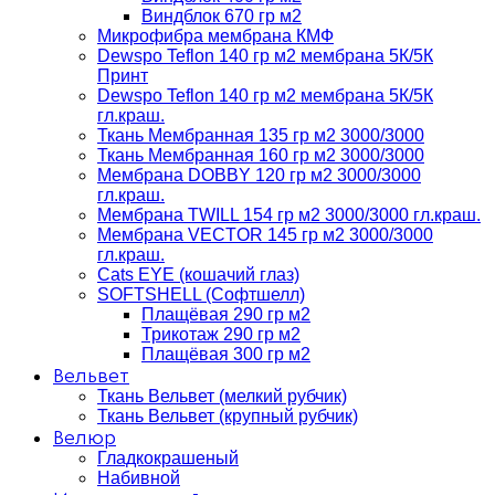
Виндблок 670 гр м2
Микрофибра мембрана КМФ
Dewspo Teflon 140 гр м2 мембрана 5К/5К
Принт
Dewspo Teflon 140 гр м2 мембрана 5К/5К
гл.краш.
Ткань Мембранная 135 гр м2 3000/3000
Ткань Мембранная 160 гр м2 3000/3000
Мембрана DOBBY 120 гр м2 3000/3000
гл.краш.
Мембрана TWILL 154 гр м2 3000/3000 гл.краш.
Мембрана VECTOR 145 гр м2 3000/3000
гл.краш.
Cats EYE (кошачий глаз)
SOFTSHELL (Софтшелл)
Плащёвая 290 гр м2
Трикотаж 290 гр м2
Плащёвая 300 гр м2
Вельвет
Ткань Вельвет (мелкий рубчик)
Ткань Вельвет (крупный рубчик)
Велюр
Гладкокрашеный
Набивной