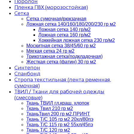
Поролон
Пленка ПВХ (морозостойкая)
Сетка
Сетка сумочная/рюкзачная
Ложная сетка 140/160/180/200/230 гр м2
Ложная сетка 140 гр/м2
Ложная сетка 160 гр/м2
Хоккейная ложная сетка 230 гр/м2
Москитная сетка 38/45/60 гр м2
Мягкая сетка 24 гр м2
Трикотажная сетка(подкладочная)
Жесткая сетка (фатин) 30 гр м2
Синтепон
Спанбонд
Стропа текстильная (лента ременная,
сумочная)
ТВИЛ / Ткани для рабочей одежды
(смесовые)
Ткань ТВИЛ гл.краш. хлопок
Ткань Твил 210 гр м2
ТканьТвил 200 гр м2,ПРИНТ
Ткань Т/C 105 гр м2 20хл/80пэ
Ткань Т/C 115 гр м2 55хл/45пэ
Ткань Т/C 120 гр м2