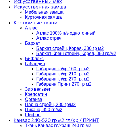
Искусственный мех
Искусственная замша
Мебельная замша
Курточная замша
Костюмные ткани
Атлас
Атлас 100% п/э однотонный
Атлас стреч
Бархат
Бархат стрейч, Корея, 380 гр м2
Бархат Креш стрейч, Корея, 380 гр/м2
Бифлекс
Габардин
Габардин гл/кр 160 гр. м2
Габардин гл/кр 210 гр. м2
Габардин гл/кр 270 гр. м2
Габардин Принт 270 гр м2
Зир вельвет
Крепсатин
Органза
Парча стрейч, 280 гр/м2
Пикачо, 350 гр/м2
Шифон
Канвас 240-520 гр м2 гл/кр / ПРИНТ
Ткань Канвас гл/краш 240 гр м2