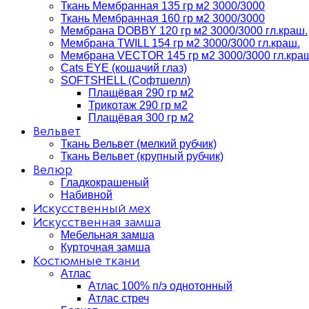
Ткань Мембранная 135 гр м2 3000/3000
Ткань Мембранная 160 гр м2 3000/3000
Мембрана DOBBY 120 гр м2 3000/3000 гл.краш.
Мембрана TWILL 154 гр м2 3000/3000 гл.краш.
Мембрана VECTOR 145 гр м2 3000/3000 гл.кра
Cats EYE (кошачий глаз)
SOFTSHELL (Софтшелл)
Плащёвая 290 гр м2
Трикотаж 290 гр м2
Плащёвая 300 гр м2
Вельвет
Ткань Вельвет (мелкий рубчик)
Ткань Вельвет (крупный рубчик)
Велюр
Гладкокрашеный
Набивной
Искусственный мех
Искусственная замша
Мебельная замша
Курточная замша
Костюмные ткани
Атлас
Атлас 100% п/э однотонный
Атлас стреч