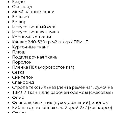
Везде
Оксфорд
Мембранные ткани
Вельвет
Велюр
Искусственный мех
Искусственная замша
Костюмные ткани
Канвас 240-520 гр м2 гл/кр / ПРИНТ
Курточные ткани
Плюш
Подкладочная ткань
Поролон
Пленка ПВХ (морозостойкая)
Сетка
Синтепон
Спанбонд
Стропа текстильная (лента ременная, сумочна
ТВИЛ / Ткани для рабочей одежды (смесовые)
Флис
Фланель, бязь, тик (пуходержащий), хлопок
Рибана однотонная с лайкрой 2х2 (кашкорсе)
Футер