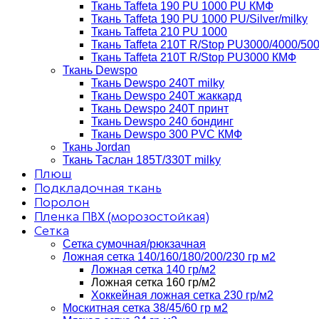
Ткань Taffeta 190 PU 1000 PU КМФ
Ткань Taffeta 190 PU 1000 PU/Silver/milky
Ткань Taffeta 210 PU 1000
Ткань Taffeta 210Т R/Stop PU3000/4000/50
Ткань Taffeta 210Т R/Stop PU3000 КМФ
Ткань Dewspo
Ткань Dewspo 240Т milky
Ткань Dewspo 240T жаккард
Ткань Dewspo 240Т принт
Ткань Dewspo 240 бондинг
Ткань Dewspo 300 PVC КМФ
Ткань Jordan
Ткань Таслан 185T/330T milky
Плюш
Подкладочная ткань
Поролон
Пленка ПВХ (морозостойкая)
Сетка
Сетка сумочная/рюкзачная
Ложная сетка 140/160/180/200/230 гр м2
Ложная сетка 140 гр/м2
Ложная сетка 160 гр/м2
Хоккейная ложная сетка 230 гр/м2
Москитная сетка 38/45/60 гр м2