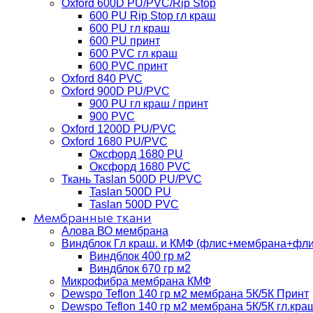
Oxford 600D PU/PVC/Rip Stop
600 PU Rip Stop гл краш
600 PU гл краш
600 PU принт
600 PVC гл краш
600 PVC принт
Oxford 840 PVC
Oxford 900D PU/PVC
900 PU гл краш / принт
900 PVC
Oxford 1200D PU/PVC
Oxford 1680 PU/PVC
Оксфорд 1680 PU
Оксфорд 1680 PVC
Ткань Taslan 500D PU/PVC
Taslan 500D PU
Taslan 500D PVC
Мембранные ткани
Алова ВО мембрана
Виндблок Гл краш. и КМФ (флис+мембрана+флис)
Виндблок 400 гр м2
Виндблок 670 гр м2
Микрофибра мембрана КМФ
Dewspo Teflon 140 гр м2 мембрана 5К/5К Принт
Dewspo Teflon 140 гр м2 мембрана 5К/5К гл.кра