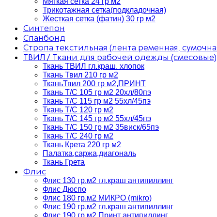
Мягкая сетка 24 гр м2
Трикотажная сетка(подкладочная)
Жесткая сетка (фатин) 30 гр м2
Синтепон
Спанбонд
Стропа текстильная (лента ременная, сумочна
ТВИЛ / Ткани для рабочей одежды (смесовые)
Ткань ТВИЛ гл.краш. хлопок
Ткань Твил 210 гр м2
ТканьТвил 200 гр м2,ПРИНТ
Ткань Т/C 105 гр м2 20хл/80пэ
Ткань Т/C 115 гр м2 55хл/45пэ
Ткань Т/C 120 гр м2
Ткань Т/C 145 гр м2 55хл/45пэ
Ткань Т/C 150 гр м2 35виск/65пэ
Ткань Т/C 240 гр м2
Ткань Крета 220 гр м2
Палатка,саржа,диагональ
Ткань Грета
Флис
Флис 130 гр.м2 гл.краш антипиллинг
Флис Дюспо
Флис 180 гр.м2 МИКРО (mikro)
Флис 190 гр.м2 гл.краш антипиллинг
Флис 190 гр.м2 Принт антипиллинг