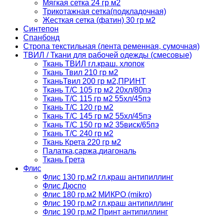
Мягкая сетка 24 гр м2
Трикотажная сетка(подкладочная)
Жесткая сетка (фатин) 30 гр м2
Синтепон
Спанбонд
Стропа текстильная (лента ременная, сумочная)
ТВИЛ / Ткани для рабочей одежды (смесовые)
Ткань ТВИЛ гл.краш. хлопок
Ткань Твил 210 гр м2
ТканьТвил 200 гр м2,ПРИНТ
Ткань Т/C 105 гр м2 20хл/80пэ
Ткань Т/C 115 гр м2 55хл/45пэ
Ткань Т/C 120 гр м2
Ткань Т/C 145 гр м2 55хл/45пэ
Ткань Т/C 150 гр м2 35виск/65пэ
Ткань Т/C 240 гр м2
Ткань Крета 220 гр м2
Палатка,саржа,диагональ
Ткань Грета
Флис
Флис 130 гр.м2 гл.краш антипиллинг
Флис Дюспо
Флис 180 гр.м2 МИКРО (mikro)
Флис 190 гр.м2 гл.краш антипиллинг
Флис 190 гр.м2 Принт антипиллинг