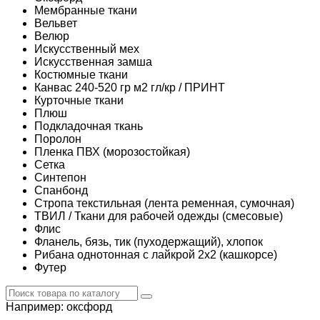
Мембранные ткани
Вельвет
Велюр
Искусственный мех
Искусственная замша
Костюмные ткани
Канвас 240-520 гр м2 гл/кр / ПРИНТ
Курточные ткани
Плюш
Подкладочная ткань
Поролон
Пленка ПВХ (морозостойкая)
Сетка
Синтепон
Спанбонд
Стропа текстильная (лента ременная, сумочная)
ТВИЛ / Ткани для рабочей одежды (смесовые)
Флис
Фланель, бязь, тик (пуходержащий), хлопок
Рибана однотонная с лайкрой 2х2 (кашкорсе)
Футер
Например:
оксфорд