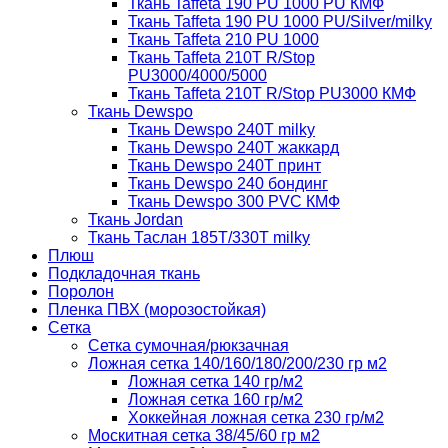
Ткань Taffeta 190 PU 1000 PU КМФ
Ткань Taffeta 190 PU 1000 PU/Silver/milky
Ткань Taffeta 210 PU 1000
Ткань Taffeta 210Т R/Stop
PU3000/4000/5000
Ткань Taffeta 210Т R/Stop PU3000 КМФ
Ткань Dewspo
Ткань Dewspo 240Т milky
Ткань Dewspo 240T жаккард
Ткань Dewspo 240Т принт
Ткань Dewspo 240 бондинг
Ткань Dewspo 300 PVC КМФ
Ткань Jordan
Ткань Таслан 185T/330T milky
Плюш
Подкладочная ткань
Поролон
Пленка ПВХ (морозостойкая)
Сетка
Сетка сумочная/рюкзачная
Ложная сетка 140/160/180/200/230 гр м2
Ложная сетка 140 гр/м2
Ложная сетка 160 гр/м2
Хоккейная ложная сетка 230 гр/м2
Москитная сетка 38/45/60 гр м2