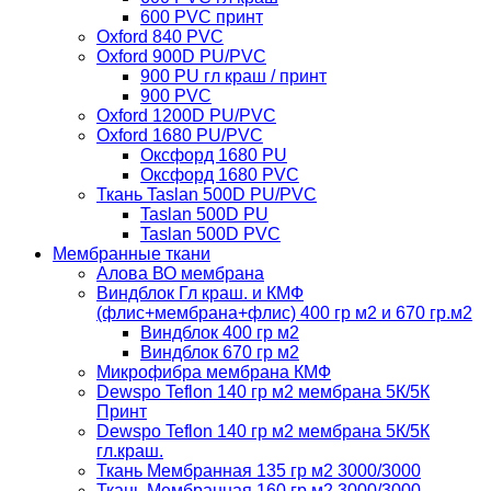
600 PVC принт
Oxford 840 PVC
Oxford 900D PU/PVC
900 PU гл краш / принт
900 PVC
Oxford 1200D PU/PVC
Oxford 1680 PU/PVC
Оксфорд 1680 PU
Оксфорд 1680 PVC
Ткань Taslan 500D PU/PVC
Taslan 500D PU
Taslan 500D PVC
Мембранные ткани
Алова ВО мембрана
Виндблок Гл краш. и КМФ
(флис+мембрана+флис) 400 гр м2 и 670 гр.м2
Виндблок 400 гр м2
Виндблок 670 гр м2
Микрофибра мембрана КМФ
Dewspo Teflon 140 гр м2 мембрана 5К/5К
Принт
Dewspo Teflon 140 гр м2 мембрана 5К/5К
гл.краш.
Ткань Мембранная 135 гр м2 3000/3000
Ткань Мембранная 160 гр м2 3000/3000