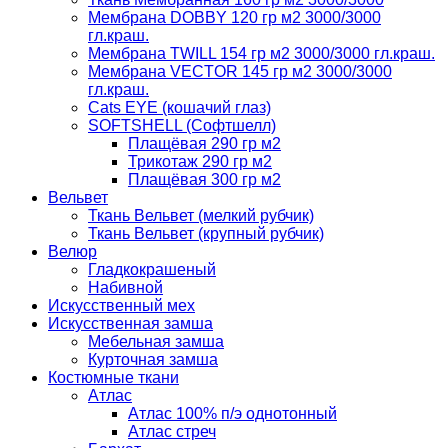
Мембрана DOBBY 120 гр м2 3000/3000
гл.краш.
Мембрана TWILL 154 гр м2 3000/3000 гл.краш.
Мембрана VECTOR 145 гр м2 3000/3000
гл.краш.
Cats EYE (кошачий глаз)
SOFTSHELL (Софтшелл)
Плащёвая 290 гр м2
Трикотаж 290 гр м2
Плащёвая 300 гр м2
Вельвет
Ткань Вельвет (мелкий рубчик)
Ткань Вельвет (крупный рубчик)
Велюр
Гладкокрашеный
Набивной
Искусственный мех
Искусственная замша
Мебельная замша
Курточная замша
Костюмные ткани
Атлас
Атлас 100% п/э однотонный
Атлас стреч