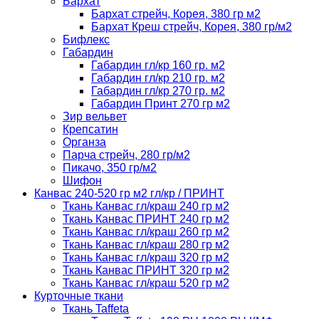
Бархат
Бархат стрейч, Корея, 380 гр м2
Бархат Креш стрейч, Корея, 380 гр/м2
Бифлекс
Габардин
Габардин гл/кр 160 гр. м2
Габардин гл/кр 210 гр. м2
Габардин гл/кр 270 гр. м2
Габардин Принт 270 гр м2
Зир вельвет
Крепсатин
Органза
Парча стрейч, 280 гр/м2
Пикачо, 350 гр/м2
Шифон
Канвас 240-520 гр м2 гл/кр / ПРИНТ
Ткань Канвас гл/краш 240 гр м2
Ткань Канвас ПРИНТ 240 гр м2
Ткань Канвас гл/краш 260 гр м2
Ткань Канвас гл/краш 280 гр м2
Ткань Канвас гл/краш 320 гр м2
Ткань Канвас ПРИНТ 320 гр м2
Ткань Канвас гл/краш 520 гр м2
Курточные ткани
Ткань Taffeta