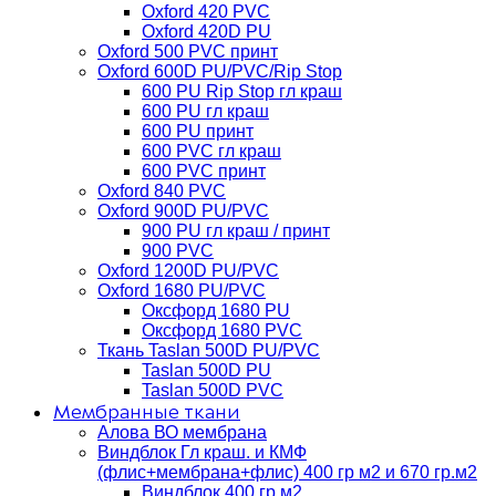
Oxford 420 PVC
Oxford 420D PU
Oxford 500 PVC принт
Oxford 600D PU/PVC/Rip Stop
600 PU Rip Stop гл краш
600 PU гл краш
600 PU принт
600 PVC гл краш
600 PVC принт
Oxford 840 PVC
Oxford 900D PU/PVC
900 PU гл краш / принт
900 PVC
Oxford 1200D PU/PVC
Oxford 1680 PU/PVC
Оксфорд 1680 PU
Оксфорд 1680 PVC
Ткань Taslan 500D PU/PVC
Taslan 500D PU
Taslan 500D PVC
Мембранные ткани
Алова ВО мембрана
Виндблок Гл краш. и КМФ
(флис+мембрана+флис) 400 гр м2 и 670 гр.м2
Виндблок 400 гр м2