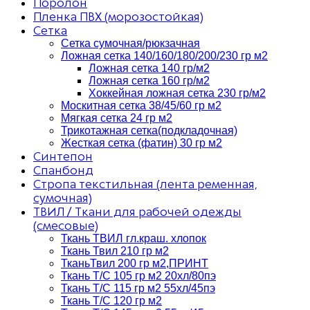
Поролон
Пленка ПВХ (морозостойкая)
Сетка
Сетка сумочная/рюкзачная
Ложная сетка 140/160/180/200/230 гр м2
Ложная сетка 140 гр/м2
Ложная сетка 160 гр/м2
Хоккейная ложная сетка 230 гр/м2
Москитная сетка 38/45/60 гр м2
Мягкая сетка 24 гр м2
Трикотажная сетка(подкладочная)
Жесткая сетка (фатин) 30 гр м2
Синтепон
Спанбонд
Стропа текстильная (лента ременная,
сумочная)
ТВИЛ / Ткани для рабочей одежды
(смесовые)
Ткань ТВИЛ гл.краш. хлопок
Ткань Твил 210 гр м2
ТканьТвил 200 гр м2,ПРИНТ
Ткань Т/C 105 гр м2 20хл/80пэ
Ткань Т/C 115 гр м2 55хл/45пэ
Ткань Т/C 120 гр м2