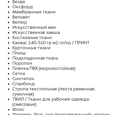
Везде
Оксфорд
Мембранные ткани
Вельвет
Велюр
Искусственный мех
Искусственная замша
Костюмные ткани
Канвас 240-520 гр м2 гл/кр / ПРИНТ
Курточные ткани
Плюш
Подкладочная ткань
Поролон
Пленка ПВХ (морозостойкая)
Сетка
Синтепон
Спанбонд
Стропа текстильная (лента ременная,
сумочная)
ТВИЛ / Ткани для рабочей одежды
(смесовые)
Флис
Фланель, бязь, тик (пуходержащий), хлопок