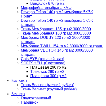
Виндблок 670 гр м2
Микрофибра мембрана КМФ
Dewspo Teflon 140 гр м2 мембрана 5К/5К
Принт
Dewspo Teflon 140 гр м2 мембрана 5К/5К
гл.краш.
Ткань Мембранная 135 гр м2 3000/3000
Ткань Мембранная 160 гр м2 3000/3000
Мембрана DOBBY 120 гр м2 3000/3000
гл.краш.
Мембрана TWILL 154 гр м2 3000/3000 гл.краш.
Мембрана VECTOR 145 гр м2 3000/3000
гл.краш.
Cats EYE (кошачий глаз)
SOFTSHELL (Софтшелл)
Плащёвая 290 гр м2
Трикотаж 290 гр м2
Плащёвая 300 гр м2
Вельвет
Ткань Вельвет (мелкий рубчик)
Ткань Вельвет (крупный рубчик)
Велюр
Гладкокрашеный
Набивной