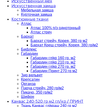
Искусственный мех
Искусственная замша
Мебельная замша
Курточная замша
Костюмные ткани
Атлас
Атлас 100% п/э однотонный
Атлас стреч
Бархат
Бархат стрейч, Корея, 380 гр м2
Бархат Креш стрейч, Корея, 380 гр/м2
Бифлекс
Габардин
Габардин гл/кр 160 гр. м2
Габардин гл/кр 210 гр. м2
Габардин гл/кр 270 гр. м2
Габардин Принт 270 гр м2
Зир вельвет
Крепсатин
Органза
Парча стрейч, 280 гр/м2
Пикачо, 350 гр/м2
Шифон
Канвас 240-520 гр м2 гл/кр / ПРИНТ
Ткань Канвас гл/краш 240 гр м2