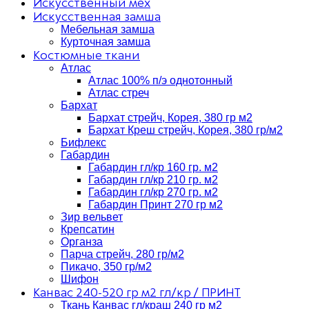
Искусственный мех
Искусственная замша
Мебельная замша
Курточная замша
Костюмные ткани
Атлас
Атлас 100% п/э однотонный
Атлас стреч
Бархат
Бархат стрейч, Корея, 380 гр м2
Бархат Креш стрейч, Корея, 380 гр/м2
Бифлекс
Габардин
Габардин гл/кр 160 гр. м2
Габардин гл/кр 210 гр. м2
Габардин гл/кр 270 гр. м2
Габардин Принт 270 гр м2
Зир вельвет
Крепсатин
Органза
Парча стрейч, 280 гр/м2
Пикачо, 350 гр/м2
Шифон
Канвас 240-520 гр м2 гл/кр / ПРИНТ
Ткань Канвас гл/краш 240 гр м2