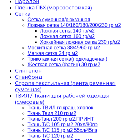
Поролон
Пленка ПВХ (морозостойкая)
Сетка
Сетка сумочная/рюкзачная
Ложная сетка 140/160/180/200/230 гр м2
Ложная сетка 140 гр/м2
Ложная сетка 160 гр/м2
Хоккейная ложная сетка 230 гр/м2
Москитная сетка 38/45/60 гр м2
Мягкая сетка 24 гр м2
Трикотажная сетка(подкладочная)
Жесткая сетка (фатин) 30 гр м2
Синтепон
Спанбонд
Стропа текстильная (лента ременная,
сумочная)
ТВИЛ / Ткани для рабочей одежды
(смесовые)
Ткань ТВИЛ гл.краш. хлопок
Ткань Твил 210 гр м2
ТканьТвил 200 гр м2,ПРИНТ
Ткань Т/C 105 гр м2 20хл/80пэ
Ткань Т/C 115 гр м2 55хл/45пэ
Ткань Т/C 120 гр м2