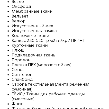
Везде
Оксфорд
Мембранные ткани
Вельвет
Велюр
Искусственный мех
Искусственная замша
Костюмные ткани
Канвас 240-520 гр м2 гл/кр / ПРИНТ
Курточные ткани
Плюш
Подкладочная ткань
Поролон
Пленка ПВХ (морозостойкая)
Сетка
Синтепон
Спанбонд
Стропа текстильная (лента ременная,
сумочная)
ТВИЛ / Ткани для рабочей одежды
(смесовые)
Флис
Фланель, бязь, тик (пуходержащий), хлопок