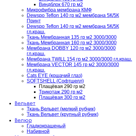
Виндблок 670 гр м2
Микрофибра мембрана КМФ
Dewspo Teflon 140 гр м2 мембрана 5К/5К
Принт
Dewspo Teflon 140 гр м2 мембрана 5К/5К
гл.краш.
Ткань Мембранная 135 гр м2 3000/3000
Ткань Мембранная 160 гр м2 3000/3000
Мембрана DOBBY 120 гр м2 3000/3000
гл.краш.
Мембрана TWILL 154 гр м2 3000/3000 гл.краш.
Мембрана VECTOR 145 гр м2 3000/3000
гл.краш.
Cats EYE (кошачий глаз)
SOFTSHELL (Софтшелл)
Плащёвая 290 гр м2
Трикотаж 290 гр м2
Плащёвая 300 гр м2
Вельвет
Ткань Вельвет (мелкий рубчик)
Ткань Вельвет (крупный рубчик)
Велюр
Гладкокрашеный
Набивной