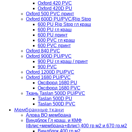
Oxford 420 PVC
Oxford 420D PU
Oxford 500 PVC принт
Oxford 600D PU/PVC/Rip Stop
600 PU Rip Stop гл краш
600 PU гл краш
600 PU принт
600 PVC гл краш
600 PVC принт
Oxford 840 PVC
Oxford 900D PU/PVC
900 PU гл краш / принт
900 PVC
Oxford 1200D PU/PVC
Oxford 1680 PU/PVC
Оксфорд 1680 PU
Оксфорд 1680 PVC
Ткань Taslan 500D PU/PVC
Taslan 500D PU
Taslan 500D PVC
Мембранные ткани
Алова ВО мембрана
Виндблок Гл краш. и КМФ
(флис+мембрана+флис) 400 гр м2 и 670 гр.м2
Виндблок 400 гр м2