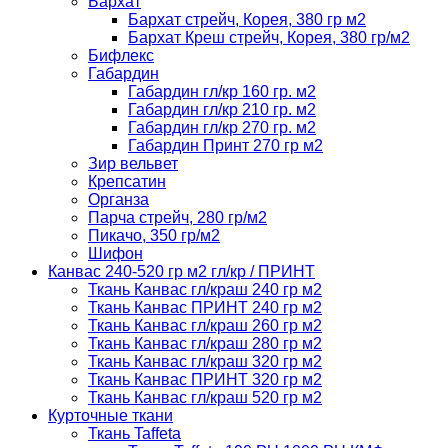
Бархат
Бархат стрейч, Корея, 380 гр м2
Бархат Креш стрейч, Корея, 380 гр/м2
Бифлекс
Габардин
Габардин гл/кр 160 гр. м2
Габардин гл/кр 210 гр. м2
Габардин гл/кр 270 гр. м2
Габардин Принт 270 гр м2
Зир вельвет
Крепсатин
Органза
Парча стрейч, 280 гр/м2
Пикачо, 350 гр/м2
Шифон
Канвас 240-520 гр м2 гл/кр / ПРИНТ
Ткань Канвас гл/краш 240 гр м2
Ткань Канвас ПРИНТ 240 гр м2
Ткань Канвас гл/краш 260 гр м2
Ткань Канвас гл/краш 280 гр м2
Ткань Канвас гл/краш 320 гр м2
Ткань Канвас ПРИНТ 320 гр м2
Ткань Канвас гл/краш 520 гр м2
Курточные ткани
Ткань Taffeta