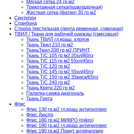
Мягкая сетка 24 гр м2
Трикотажная сетка(подкладочная)
Жесткая сетка (фатин) 30 гр м2
Синтепон
Спанбонд
Стропа текстильная (лента ременная, сумочная)
ТВИЛ / Ткани для рабочей одежды (смесовые)
Ткань ТВИЛ гл.краш. хлопок
Ткань Твил 210 гр м2
ТканьТвил 200 гр м2,ПРИНТ
Ткань Т/C 105 гр м2 20хл/80пэ
Ткань Т/C 115 гр м2 55хл/45пэ
Ткань Т/C 120 гр м2
Ткань Т/C 145 гр м2 55хл/45пэ
Ткань Т/C 150 гр м2 35виск/65пэ
Ткань Т/C 240 гр м2
Ткань Крета 220 гр м2
Палатка,саржа,диагональ
Ткань Грета
Флис
Флис 130 гр.м2 гл.краш антипиллинг
Флис Дюспо
Флис 180 гр.м2 МИКРО (mikro)
Флис 190 гр.м2 гл.краш антипиллинг
Флис 190 гр.м2 Принт антипиллинг