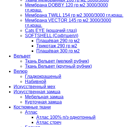
Мембрана DOBBY 120 гр м2 3000/3000
гл.краш.
Мембрана TWILL 154 гр м2 3000/3000 гл.краш.
Мембрана VECTOR 145 гр м2 3000/3000
гл.краш.
Cats EYE (кошачий глаз)
SOFTSHELL (Софтшелл)
Плащёвая 290 гр м2
Трикотаж 290 гр м2
Плащёвая 300 гр м2
Вельвет
Ткань Вельвет (мелкий рубчик)
Ткань Вельвет (крупный рубчик)
Велюр
Гладкокрашеный
Набивной
Искусственный мех
Искусственная замша
Мебельная замша
Курточная замша
Костюмные ткани
Атлас
Атлас 100% п/э однотонный
Атлас стреч