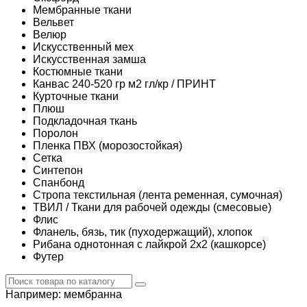
Мембранные ткани
Вельвет
Велюр
Искусственный мех
Искусственная замша
Костюмные ткани
Канвас 240-520 гр м2 гл/кр / ПРИНТ
Курточные ткани
Плюш
Подкладочная ткань
Поролон
Пленка ПВХ (морозостойкая)
Сетка
Синтепон
Спанбонд
Стропа текстильная (лента ременная, сумочная)
ТВИЛ / Ткани для рабочей одежды (смесовые)
Флис
Фланель, бязь, тик (пуходержащий), хлопок
Рибана однотонная с лайкрой 2х2 (кашкорсе)
Футер
Например:
мембранна