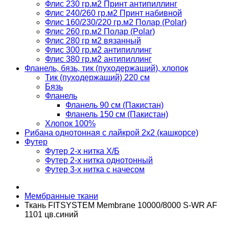
Флис 230 гр.м2 Принт антипиллинг
Флис 240/260 гр.м2 Принт набивной
Флис 160/230/220 гр.м2 Полар (Polar)
Флис 260 гр.м2 Полар (Polar)
Флис 280 гр м2 вязанный
Флис 300 гр.м2 антипиллинг
Флис 380 гр.м2 антипиллинг
Фланель, бязь, тик (пуходержащий), хлопок
Тик (пуходержащий) 220 см
Бязь
Фланель
Фланель 90 см (Пакистан)
Фланель 150 см (Пакистан)
Хлопок 100%
Рибана однотонная с лайкрой 2х2 (кашкорсе)
Футер
Футер 2-х нитка Х/Б
Футер 2-х нитка однотонный
Футер 3-х нитка с начесом
Мембранные ткани
Ткань FITSYSTEM Membrane 10000/8000 S-WR AF
1101 цв.синий