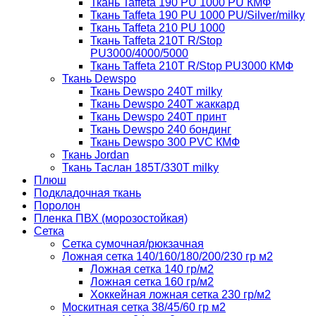
Ткань Taffeta 190 PU 1000 PU КМФ
Ткань Taffeta 190 PU 1000 PU/Silver/milky
Ткань Taffeta 210 PU 1000
Ткань Taffeta 210Т R/Stop
PU3000/4000/5000
Ткань Taffeta 210Т R/Stop PU3000 КМФ
Ткань Dewspo
Ткань Dewspo 240Т milky
Ткань Dewspo 240T жаккард
Ткань Dewspo 240Т принт
Ткань Dewspo 240 бондинг
Ткань Dewspo 300 PVC КМФ
Ткань Jordan
Ткань Таслан 185T/330T milky
Плюш
Подкладочная ткань
Поролон
Пленка ПВХ (морозостойкая)
Сетка
Сетка сумочная/рюкзачная
Ложная сетка 140/160/180/200/230 гр м2
Ложная сетка 140 гр/м2
Ложная сетка 160 гр/м2
Хоккейная ложная сетка 230 гр/м2
Москитная сетка 38/45/60 гр м2