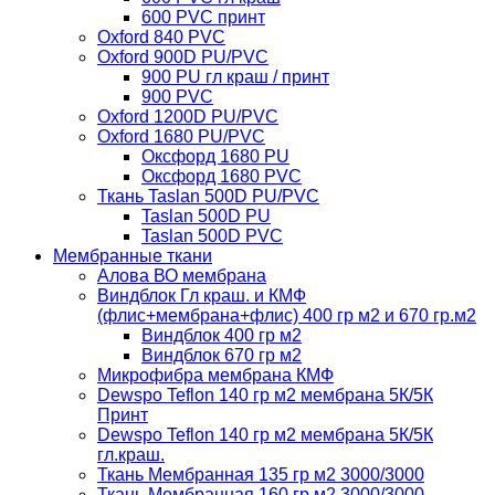
600 PVC принт
Oxford 840 PVC
Oxford 900D PU/PVC
900 PU гл краш / принт
900 PVC
Oxford 1200D PU/PVC
Oxford 1680 PU/PVC
Оксфорд 1680 PU
Оксфорд 1680 PVC
Ткань Taslan 500D PU/PVC
Taslan 500D PU
Taslan 500D PVC
Мембранные ткани
Алова ВО мембрана
Виндблок Гл краш. и КМФ
(флис+мембрана+флис) 400 гр м2 и 670 гр.м2
Виндблок 400 гр м2
Виндблок 670 гр м2
Микрофибра мембрана КМФ
Dewspo Teflon 140 гр м2 мембрана 5К/5К
Принт
Dewspo Teflon 140 гр м2 мембрана 5К/5К
гл.краш.
Ткань Мембранная 135 гр м2 3000/3000
Ткань Мембранная 160 гр м2 3000/3000