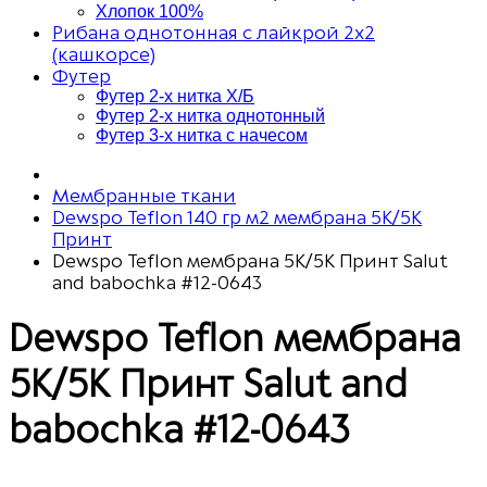
Хлопок 100%
Рибана однотонная с лайкрой 2х2
(кашкорсе)
Футер
Футер 2-х нитка Х/Б
Футер 2-х нитка однотонный
Футер 3-х нитка с начесом
Мембранные ткани
Dewspo Teflon 140 гр м2 мембрана 5К/5К
Принт
Dewspo Teflon мембрана 5К/5К Принт Salut
and babochka #12-0643
Dewspo Teflon мембрана
5К/5К Принт Salut and
babochka #12-0643