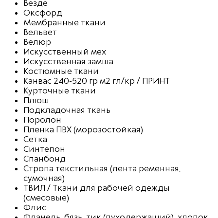
Везде
Оксфорд
Мембранные ткани
Вельвет
Велюр
Искусственный мех
Искусственная замша
Костюмные ткани
Канвас 240-520 гр м2 гл/кр / ПРИНТ
Курточные ткани
Плюш
Подкладочная ткань
Поролон
Пленка ПВХ (морозостойкая)
Сетка
Синтепон
Спанбонд
Стропа текстильная (лента ременная,
сумочная)
ТВИЛ / Ткани для рабочей одежды
(смесовые)
Флис
Фланель, бязь, тик (пуходержащий), хлопок