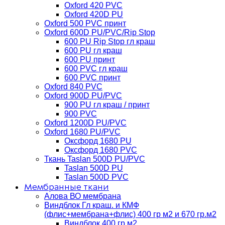
Oxford 420 PVC
Oxford 420D PU
Oxford 500 PVC принт
Oxford 600D PU/PVC/Rip Stop
600 PU Rip Stop гл краш
600 PU гл краш
600 PU принт
600 PVC гл краш
600 PVC принт
Oxford 840 PVC
Oxford 900D PU/PVC
900 PU гл краш / принт
900 PVC
Oxford 1200D PU/PVC
Oxford 1680 PU/PVC
Оксфорд 1680 PU
Оксфорд 1680 PVC
Ткань Taslan 500D PU/PVC
Taslan 500D PU
Taslan 500D PVC
Мембранные ткани
Алова ВО мембрана
Виндблок Гл краш. и КМФ
(флис+мембрана+флис) 400 гр м2 и 670 гр.м2
Виндблок 400 гр м2