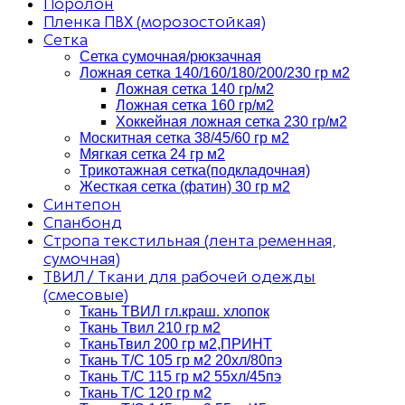
Поролон
Пленка ПВХ (морозостойкая)
Сетка
Сетка сумочная/рюкзачная
Ложная сетка 140/160/180/200/230 гр м2
Ложная сетка 140 гр/м2
Ложная сетка 160 гр/м2
Хоккейная ложная сетка 230 гр/м2
Москитная сетка 38/45/60 гр м2
Мягкая сетка 24 гр м2
Трикотажная сетка(подкладочная)
Жесткая сетка (фатин) 30 гр м2
Синтепон
Спанбонд
Стропа текстильная (лента ременная,
сумочная)
ТВИЛ / Ткани для рабочей одежды
(смесовые)
Ткань ТВИЛ гл.краш. хлопок
Ткань Твил 210 гр м2
ТканьТвил 200 гр м2,ПРИНТ
Ткань Т/C 105 гр м2 20хл/80пэ
Ткань Т/C 115 гр м2 55хл/45пэ
Ткань Т/C 120 гр м2