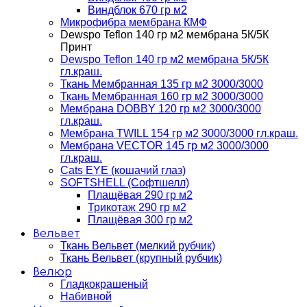
Виндблок 670 гр м2
Микрофибра мембрана КМФ
Dewspo Teflon 140 гр м2 мембрана 5К/5К
Принт
Dewspo Teflon 140 гр м2 мембрана 5К/5К
гл.краш.
Ткань Мембранная 135 гр м2 3000/3000
Ткань Мембранная 160 гр м2 3000/3000
Мембрана DOBBY 120 гр м2 3000/3000
гл.краш.
Мембрана TWILL 154 гр м2 3000/3000 гл.краш.
Мембрана VECTOR 145 гр м2 3000/3000
гл.краш.
Cats EYE (кошачий глаз)
SOFTSHELL (Софтшелл)
Плащёвая 290 гр м2
Трикотаж 290 гр м2
Плащёвая 300 гр м2
Вельвет
Ткань Вельвет (мелкий рубчик)
Ткань Вельвет (крупный рубчик)
Велюр
Гладкокрашеный
Набивной