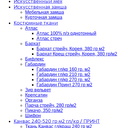
Искусственный мех
Искусственная замша
Мебельная замша
Курточная замша
Костюмные ткани
Атлас
Атлас 100% п/э однотонный
Атлас стреч
Бархат
Бархат стрейч, Корея, 380 гр м2
Бархат Креш стрейч, Корея, 380 гр/м2
Бифлекс
Габардин
Габардин гл/кр 160 гр. м2
Габардин гл/кр 210 гр. м2
Габардин гл/кр 270 гр. м2
Габардин Принт 270 гр м2
Зир вельвет
Крепсатин
Органза
Парча стрейч, 280 гр/м2
Пикачо, 350 гр/м2
Шифон
Канвас 240-520 гр м2 гл/кр / ПРИНТ
Ткань Канвас гл/краш 240 гр м2