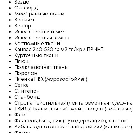
Везде
Оксфорд
Мембранные ткани
Вельвет
Велюр
Искусственный мех
Искусственная замша
Костюмные ткани
Канвас 240-520 гр м2 гл/кр / ПРИНТ
Курточные ткани
Плюш
Подкладочная ткань
Поролон
Пленка ПВХ (морозостойкая)
Сетка
Синтепон
Спанбонд
Стропа текстильная (лента ременная, сумочна
ТВИЛ / Ткани для рабочей одежды (смесовые)
Флис
Фланель, бязь, тик (пуходержащий), хлопок
Рибана однотонная с лайкрой 2х2 (кашкорсе)
Футер