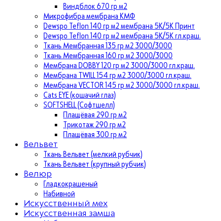
Виндблок 670 гр м2
Микрофибра мембрана КМФ
Dewspo Teflon 140 гр м2 мембрана 5К/5К Принт
Dewspo Teflon 140 гр м2 мембрана 5К/5К гл.краш.
Ткань Мембранная 135 гр м2 3000/3000
Ткань Мембранная 160 гр м2 3000/3000
Мембрана DOBBY 120 гр м2 3000/3000 гл.краш.
Мембрана TWILL 154 гр м2 3000/3000 гл.краш.
Мембрана VECTOR 145 гр м2 3000/3000 гл.краш.
Cats EYE (кошачий глаз)
SOFTSHELL (Софтшелл)
Плащёвая 290 гр м2
Трикотаж 290 гр м2
Плащёвая 300 гр м2
Вельвет
Ткань Вельвет (мелкий рубчик)
Ткань Вельвет (крупный рубчик)
Велюр
Гладкокрашеный
Набивной
Искусственный мех
Искусственная замша