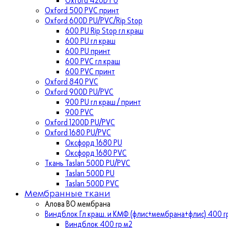
Oxford 500 PVC принт
Oxford 600D PU/PVC/Rip Stop
600 PU Rip Stop гл краш
600 PU гл краш
600 PU принт
600 PVC гл краш
600 PVC принт
Oxford 840 PVC
Oxford 900D PU/PVC
900 PU гл краш / принт
900 PVC
Oxford 1200D PU/PVC
Oxford 1680 PU/PVC
Оксфорд 1680 PU
Оксфорд 1680 PVC
Ткань Taslan 500D PU/PVC
Taslan 500D PU
Taslan 500D PVC
Мембранные ткани
Алова ВО мембрана
Виндблок Гл краш. и КМФ (флис+мембрана+флис) 400 гр
Виндблок 400 гр м2