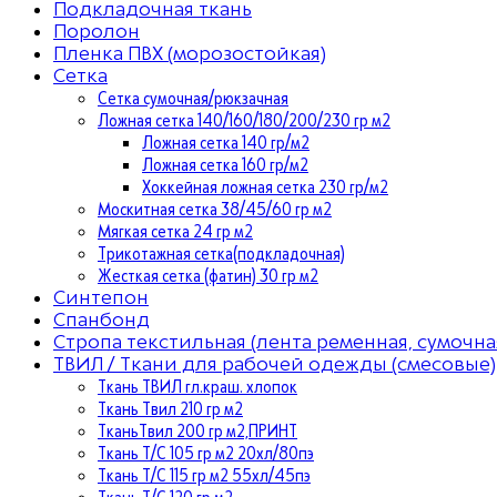
Подкладочная ткань
Поролон
Пленка ПВХ (морозостойкая)
Сетка
Сетка сумочная/рюкзачная
Ложная сетка 140/160/180/200/230 гр м2
Ложная сетка 140 гр/м2
Ложная сетка 160 гр/м2
Хоккейная ложная сетка 230 гр/м2
Москитная сетка 38/45/60 гр м2
Мягкая сетка 24 гр м2
Трикотажная сетка(подкладочная)
Жесткая сетка (фатин) 30 гр м2
Синтепон
Спанбонд
Стропа текстильная (лента ременная, сумочна
ТВИЛ / Ткани для рабочей одежды (смесовые)
Ткань ТВИЛ гл.краш. хлопок
Ткань Твил 210 гр м2
ТканьТвил 200 гр м2,ПРИНТ
Ткань Т/C 105 гр м2 20хл/80пэ
Ткань Т/C 115 гр м2 55хл/45пэ
Ткань Т/C 120 гр м2