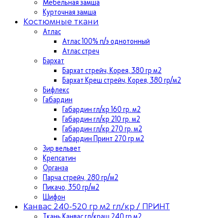
Мебельная замша
Курточная замша
Костюмные ткани
Атлас
Атлас 100% п/э однотонный
Атлас стреч
Бархат
Бархат стрейч, Корея, 380 гр м2
Бархат Креш стрейч, Корея, 380 гр/м2
Бифлекс
Габардин
Габардин гл/кр 160 гр. м2
Габардин гл/кр 210 гр. м2
Габардин гл/кр 270 гр. м2
Габардин Принт 270 гр м2
Зир вельвет
Крепсатин
Органза
Парча стрейч, 280 гр/м2
Пикачо, 350 гр/м2
Шифон
Канвас 240-520 гр м2 гл/кр / ПРИНТ
Ткань Канвас гл/краш 240 гр м2