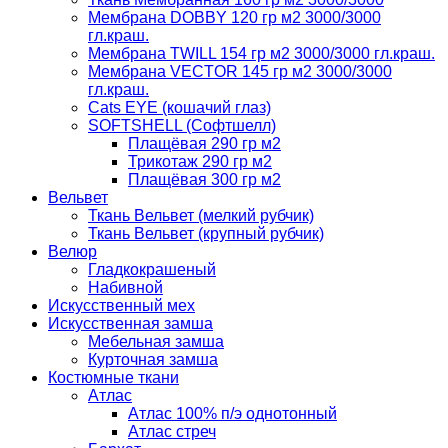
Мембрана DOBBY 120 гр м2 3000/3000
гл.краш.
Мембрана TWILL 154 гр м2 3000/3000 гл.краш.
Мембрана VECTOR 145 гр м2 3000/3000
гл.краш.
Cats EYE (кошачий глаз)
SOFTSHELL (Софтшелл)
Плащёвая 290 гр м2
Трикотаж 290 гр м2
Плащёвая 300 гр м2
Вельвет
Ткань Вельвет (мелкий рубчик)
Ткань Вельвет (крупный рубчик)
Велюр
Гладкокрашеный
Набивной
Искусственный мех
Искусственная замша
Мебельная замша
Курточная замша
Костюмные ткани
Атлас
Атлас 100% п/э однотонный
Атлас стреч