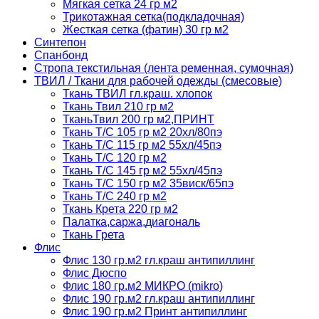
Мягкая сетка 24 гр м2
Трикотажная сетка(подкладочная)
Жесткая сетка (фатин) 30 гр м2
Синтепон
Спанбонд
Стропа текстильная (лента ременная, сумочная)
ТВИЛ / Ткани для рабочей одежды (смесовые)
Ткань ТВИЛ гл.краш. хлопок
Ткань Твил 210 гр м2
ТканьТвил 200 гр м2,ПРИНТ
Ткань Т/C 105 гр м2 20хл/80пэ
Ткань Т/C 115 гр м2 55хл/45пэ
Ткань Т/C 120 гр м2
Ткань Т/C 145 гр м2 55хл/45пэ
Ткань Т/C 150 гр м2 35виск/65пэ
Ткань Т/C 240 гр м2
Ткань Крета 220 гр м2
Палатка,саржа,диагональ
Ткань Грета
Флис
Флис 130 гр.м2 гл.краш антипиллинг
Флис Дюспо
Флис 180 гр.м2 МИКРО (mikro)
Флис 190 гр.м2 гл.краш антипиллинг
Флис 190 гр.м2 Принт антипиллинг