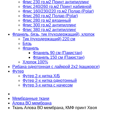
Флис 230 гр.м2 Принт антипиллинг
Флис 240/260 гр.м2 Принт набивной
Флис 160/230/220 гр.м2 Полар (Polar)
Флис 260 гр.м2 Полар (Polar)
Флис 280 гр м2 вязанный
Флис 300 гр.м2 антипиллинг
Флис 380 гр.м2 антипиллинг
Фланель, бязь, тик (пуходержащий), хлопок
Тик (пуходержащий) 220 см
Бязь
Фланель
Фланель 90 см (Пакистан)
Фланель 150 см (Пакистан)
Хлопок 100%
Рибана однотонная с лайкрой 2х2 (кашкорсе)
Футер
Футер 2-х нитка Х/Б
Футер 2-х нитка однотонный
Футер 3-х нитка с начесом
Мембранные ткани
Алова ВО мембрана
Ткань Алова ВО мембрана, КМФ принт Хвоя