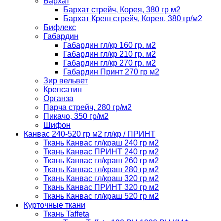
Бархат
Бархат стрейч, Корея, 380 гр м2
Бархат Креш стрейч, Корея, 380 гр/м2
Бифлекс
Габардин
Габардин гл/кр 160 гр. м2
Габардин гл/кр 210 гр. м2
Габардин гл/кр 270 гр. м2
Габардин Принт 270 гр м2
Зир вельвет
Крепсатин
Органза
Парча стрейч, 280 гр/м2
Пикачо, 350 гр/м2
Шифон
Канвас 240-520 гр м2 гл/кр / ПРИНТ
Ткань Канвас гл/краш 240 гр м2
Ткань Канвас ПРИНТ 240 гр м2
Ткань Канвас гл/краш 260 гр м2
Ткань Канвас гл/краш 280 гр м2
Ткань Канвас гл/краш 320 гр м2
Ткань Канвас ПРИНТ 320 гр м2
Ткань Канвас гл/краш 520 гр м2
Курточные ткани
Ткань Taffeta