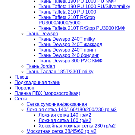
Ткань Taffeta 190 PU 1000 PU КМФ
Ткань Taffeta 190 PU 1000 PU/Silver/milky
Ткань Taffeta 210 PU 1000
Ткань Taffeta 210Т R/Stop
PU3000/4000/5000
Ткань Taffeta 210Т R/Stop PU3000 КМФ
Ткань Dewspo
Ткань Dewspo 240Т milky
Ткань Dewspo 240T жаккард
Ткань Dewspo 240Т принт
Ткань Dewspo 240 бондинг
Ткань Dewspo 300 PVC КМФ
Ткань Jordan
Ткань Таслан 185T/330T milky
Плюш
Подкладочная ткань
Поролон
Пленка ПВХ (морозостойкая)
Сетка
Сетка сумочная/рюкзачная
Ложная сетка 140/160/180/200/230 гр м2
Ложная сетка 140 гр/м2
Ложная сетка 160 гр/м2
Хоккейная ложная сетка 230 гр/м2
Москитная сетка 38/45/60 гр м2