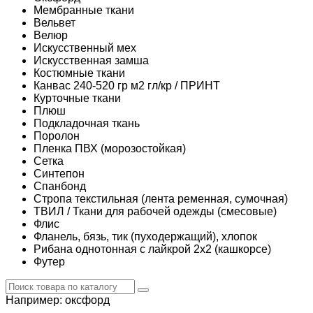
Мембранные ткани
Вельвет
Велюр
Искусственный мех
Искусственная замша
Костюмные ткани
Канвас 240-520 гр м2 гл/кр / ПРИНТ
Курточные ткани
Плюш
Подкладочная ткань
Поролон
Пленка ПВХ (морозостойкая)
Сетка
Синтепон
Спанбонд
Стропа текстильная (лента ременная, сумочная)
ТВИЛ / Ткани для рабочей одежды (смесовые)
Флис
Фланель, бязь, тик (пуходержащий), хлопок
Рибана однотонная с лайкрой 2х2 (кашкорсе)
Футер
Например:
оксфорд