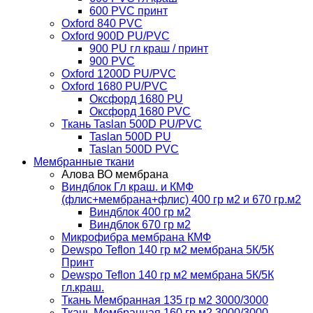
600 PVC принт
Oxford 840 PVC
Oxford 900D PU/PVC
900 PU гл краш / принт
900 PVC
Oxford 1200D PU/PVC
Oxford 1680 PU/PVC
Оксфорд 1680 PU
Оксфорд 1680 PVC
Ткань Taslan 500D PU/PVC
Taslan 500D PU
Taslan 500D PVC
Мембранные ткани
Алова ВО мембрана
Виндблок Гл краш. и КМФ
(флис+мембрана+флис) 400 гр м2 и 670 гр.м2
Виндблок 400 гр м2
Виндблок 670 гр м2
Микрофибра мембрана КМФ
Dewspo Teflon 140 гр м2 мембрана 5К/5К
Принт
Dewspo Teflon 140 гр м2 мембрана 5К/5К
гл.краш.
Ткань Мембранная 135 гр м2 3000/3000
Ткань Мембранная 160 гр м2 3000/3000