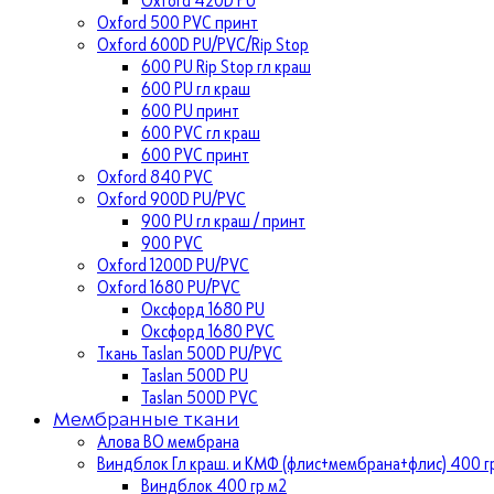
Oxford 500 PVC принт
Oxford 600D PU/PVC/Rip Stop
600 PU Rip Stop гл краш
600 PU гл краш
600 PU принт
600 PVC гл краш
600 PVC принт
Oxford 840 PVC
Oxford 900D PU/PVC
900 PU гл краш / принт
900 PVC
Oxford 1200D PU/PVC
Oxford 1680 PU/PVC
Оксфорд 1680 PU
Оксфорд 1680 PVC
Ткань Taslan 500D PU/PVC
Taslan 500D PU
Taslan 500D PVC
Мембранные ткани
Алова ВО мембрана
Виндблок Гл краш. и КМФ (флис+мембрана+флис) 400 гр
Виндблок 400 гр м2