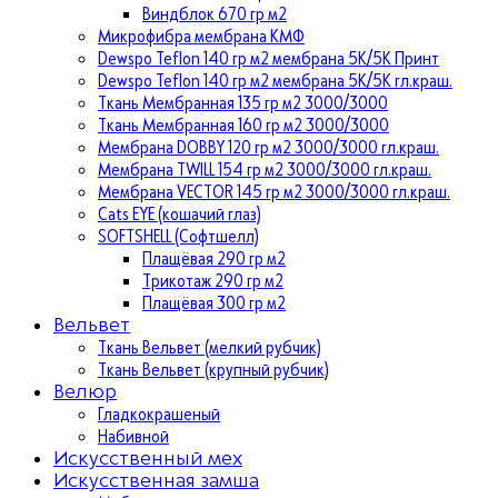
Виндблок 670 гр м2
Микрофибра мембрана КМФ
Dewspo Teflon 140 гр м2 мембрана 5К/5К Принт
Dewspo Teflon 140 гр м2 мембрана 5К/5К гл.краш.
Ткань Мембранная 135 гр м2 3000/3000
Ткань Мембранная 160 гр м2 3000/3000
Мембрана DOBBY 120 гр м2 3000/3000 гл.краш.
Мембрана TWILL 154 гр м2 3000/3000 гл.краш.
Мембрана VECTOR 145 гр м2 3000/3000 гл.краш.
Cats EYE (кошачий глаз)
SOFTSHELL (Софтшелл)
Плащёвая 290 гр м2
Трикотаж 290 гр м2
Плащёвая 300 гр м2
Вельвет
Ткань Вельвет (мелкий рубчик)
Ткань Вельвет (крупный рубчик)
Велюр
Гладкокрашеный
Набивной
Искусственный мех
Искусственная замша