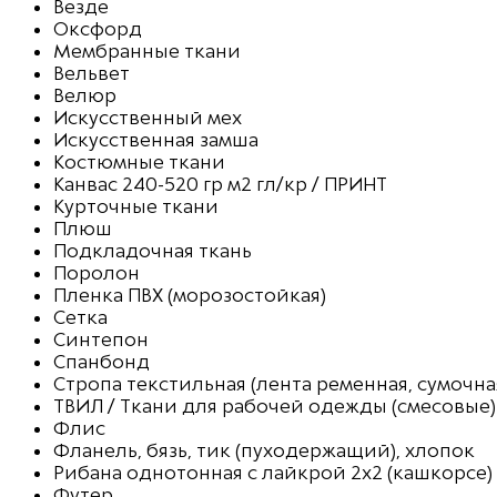
Везде
Оксфорд
Мембранные ткани
Вельвет
Велюр
Искусственный мех
Искусственная замша
Костюмные ткани
Канвас 240-520 гр м2 гл/кр / ПРИНТ
Курточные ткани
Плюш
Подкладочная ткань
Поролон
Пленка ПВХ (морозостойкая)
Сетка
Синтепон
Спанбонд
Стропа текстильная (лента ременная, сумочна
ТВИЛ / Ткани для рабочей одежды (смесовые)
Флис
Фланель, бязь, тик (пуходержащий), хлопок
Рибана однотонная с лайкрой 2х2 (кашкорсе)
Футер