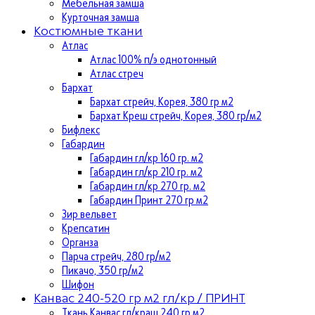
Мебельная замша
Курточная замша
Костюмные ткани
Атлас
Атлас 100% п/э однотонный
Атлас стреч
Бархат
Бархат стрейч, Корея, 380 гр м2
Бархат Креш стрейч, Корея, 380 гр/м2
Бифлекс
Габардин
Габардин гл/кр 160 гр. м2
Габардин гл/кр 210 гр. м2
Габардин гл/кр 270 гр. м2
Габардин Принт 270 гр м2
Зир вельвет
Крепсатин
Органза
Парча стрейч, 280 гр/м2
Пикачо, 350 гр/м2
Шифон
Канвас 240-520 гр м2 гл/кр / ПРИНТ
Ткань Канвас гл/краш 240 гр м2