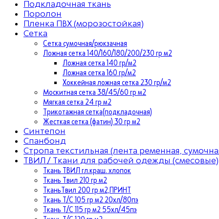
Подкладочная ткань
Поролон
Пленка ПВХ (морозостойкая)
Сетка
Сетка сумочная/рюкзачная
Ложная сетка 140/160/180/200/230 гр м2
Ложная сетка 140 гр/м2
Ложная сетка 160 гр/м2
Хоккейная ложная сетка 230 гр/м2
Москитная сетка 38/45/60 гр м2
Мягкая сетка 24 гр м2
Трикотажная сетка(подкладочная)
Жесткая сетка (фатин) 30 гр м2
Синтепон
Спанбонд
Стропа текстильная (лента ременная, сумочна
ТВИЛ / Ткани для рабочей одежды (смесовые)
Ткань ТВИЛ гл.краш. хлопок
Ткань Твил 210 гр м2
ТканьТвил 200 гр м2,ПРИНТ
Ткань Т/C 105 гр м2 20хл/80пэ
Ткань Т/C 115 гр м2 55хл/45пэ
Ткань Т/C 120 гр м2