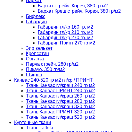
Бархат
Бархат стрейч, Корея, 380 гр м2
Бархат Креш стрейч, Корея, 380 гр/м2
Бифлекс
Габардин
Габардин гл/кр 160 гр. м2
Габардин гл/кр 210 гр. м2
Габардин гл/кр 270 гр. м2
Габардин Принт 270 гр м2
Зир вельвет
Крепсатин
Органза
Парча стрейч, 280 гр/м2
Пикачо, 350 гр/м2
Шифон
Канвас 240-520 гр м2 гл/кр / ПРИНТ
Ткань Канвас гл/краш 240 гр м2
Ткань Канвас ПРИНТ 240 гр м2
Ткань Канвас гл/краш 260 гр м2
Ткань Канвас гл/краш 280 гр м2
Ткань Канвас гл/краш 320 гр м2
Ткань Канвас ПРИНТ 320 гр м2
Ткань Канвас гл/краш 520 гр м2
Курточные ткани
Ткань Taffeta