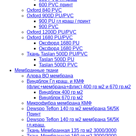
600 PVC принт
Oxford 840 PVC
Oxford 900D PU/PVC
900 PU гл краш / принт
900 PVC
Oxford 1200D PU/PVC
Oxford 1680 PU/PVC
Оксфорд 1680 PU
Оксфорд 1680 PVC
Ткань Taslan 500D PU/PVC
Taslan 500D PU
Taslan 500D PVC
Мембранные ткани
Алова ВО мембрана
Виндблок Гл краш. и КМФ
(флис+мембрана+флис) 400 гр м2 и 670 гр.м2
Виндблок 400 гр м2
Виндблок 670 гр м2
Микрофибра мембрана КМФ
Dewspo Teflon 140 гр м2 мембрана 5К/5К
Принт
Dewspo Teflon 140 гр м2 мембрана 5К/5К
гл.краш.
Ткань Мембранная 135 гр м2 3000/3000
Ткань Мембранная 160 гр м2 3000/3000