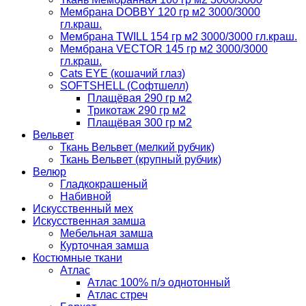
Мембрана DOBBY 120 гр м2 3000/3000
гл.краш.
Мембрана TWILL 154 гр м2 3000/3000 гл.краш.
Мембрана VECTOR 145 гр м2 3000/3000
гл.краш.
Cats EYE (кошачий глаз)
SOFTSHELL (Софтшелл)
Плащёвая 290 гр м2
Трикотаж 290 гр м2
Плащёвая 300 гр м2
Вельвет
Ткань Вельвет (мелкий рубчик)
Ткань Вельвет (крупный рубчик)
Велюр
Гладкокрашеный
Набивной
Искусственный мех
Искусственная замша
Мебельная замша
Курточная замша
Костюмные ткани
Атлас
Атлас 100% п/э однотонный
Атлас стреч