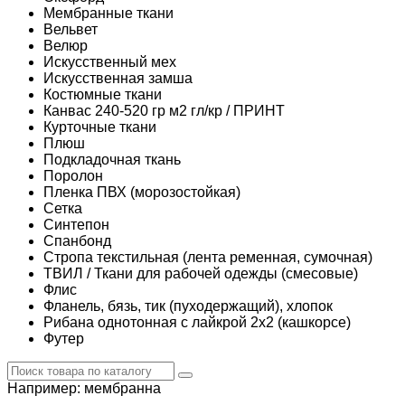
Мембранные ткани
Вельвет
Велюр
Искусственный мех
Искусственная замша
Костюмные ткани
Канвас 240-520 гр м2 гл/кр / ПРИНТ
Курточные ткани
Плюш
Подкладочная ткань
Поролон
Пленка ПВХ (морозостойкая)
Сетка
Синтепон
Спанбонд
Стропа текстильная (лента ременная, сумочная)
ТВИЛ / Ткани для рабочей одежды (смесовые)
Флис
Фланель, бязь, тик (пуходержащий), хлопок
Рибана однотонная с лайкрой 2х2 (кашкорсе)
Футер
Например:
мембранна