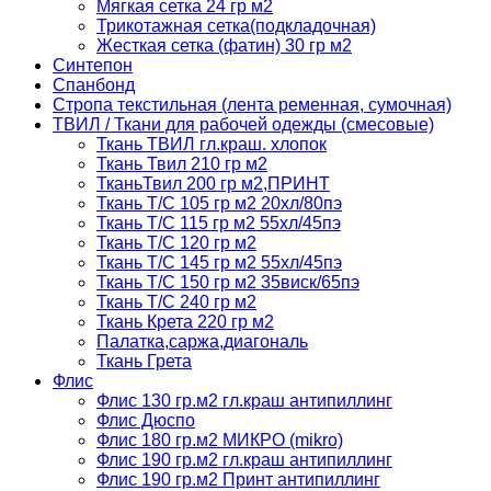
Мягкая сетка 24 гр м2
Трикотажная сетка(подкладочная)
Жесткая сетка (фатин) 30 гр м2
Синтепон
Спанбонд
Стропа текстильная (лента ременная, сумочная)
ТВИЛ / Ткани для рабочей одежды (смесовые)
Ткань ТВИЛ гл.краш. хлопок
Ткань Твил 210 гр м2
ТканьТвил 200 гр м2,ПРИНТ
Ткань Т/C 105 гр м2 20хл/80пэ
Ткань Т/C 115 гр м2 55хл/45пэ
Ткань Т/C 120 гр м2
Ткань Т/C 145 гр м2 55хл/45пэ
Ткань Т/C 150 гр м2 35виск/65пэ
Ткань Т/C 240 гр м2
Ткань Крета 220 гр м2
Палатка,саржа,диагональ
Ткань Грета
Флис
Флис 130 гр.м2 гл.краш антипиллинг
Флис Дюспо
Флис 180 гр.м2 МИКРО (mikro)
Флис 190 гр.м2 гл.краш антипиллинг
Флис 190 гр.м2 Принт антипиллинг