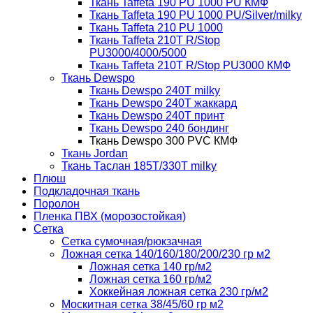
Ткань Taffeta 190 PU 1000 PU КМФ
Ткань Taffeta 190 PU 1000 PU/Silver/milky
Ткань Taffeta 210 PU 1000
Ткань Taffeta 210Т R/Stop
PU3000/4000/5000
Ткань Taffeta 210Т R/Stop PU3000 КМФ
Ткань Dewspo
Ткань Dewspo 240Т milky
Ткань Dewspo 240T жаккард
Ткань Dewspo 240Т принт
Ткань Dewspo 240 бондинг
Ткань Dewspo 300 PVC КМФ
Ткань Jordan
Ткань Таслан 185T/330T milky
Плюш
Подкладочная ткань
Поролон
Пленка ПВХ (морозостойкая)
Сетка
Сетка сумочная/рюкзачная
Ложная сетка 140/160/180/200/230 гр м2
Ложная сетка 140 гр/м2
Ложная сетка 160 гр/м2
Хоккейная ложная сетка 230 гр/м2
Москитная сетка 38/45/60 гр м2