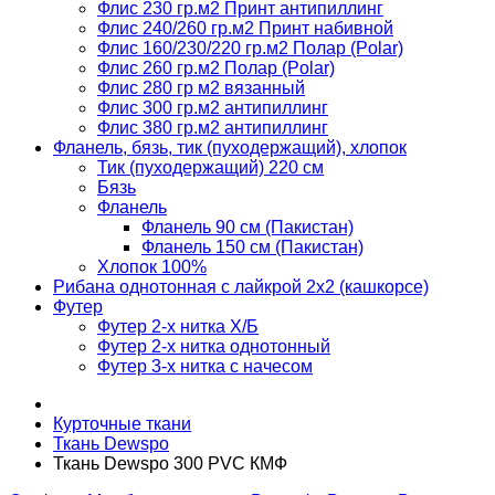
Флис 230 гр.м2 Принт антипиллинг
Флис 240/260 гр.м2 Принт набивной
Флис 160/230/220 гр.м2 Полар (Polar)
Флис 260 гр.м2 Полар (Polar)
Флис 280 гр м2 вязанный
Флис 300 гр.м2 антипиллинг
Флис 380 гр.м2 антипиллинг
Фланель, бязь, тик (пуходержащий), хлопок
Тик (пуходержащий) 220 см
Бязь
Фланель
Фланель 90 см (Пакистан)
Фланель 150 см (Пакистан)
Хлопок 100%
Рибана однотонная с лайкрой 2х2 (кашкорсе)
Футер
Футер 2-х нитка Х/Б
Футер 2-х нитка однотонный
Футер 3-х нитка с начесом
Курточные ткани
Ткань Dewspo
Ткань Dewspo 300 PVC КМФ