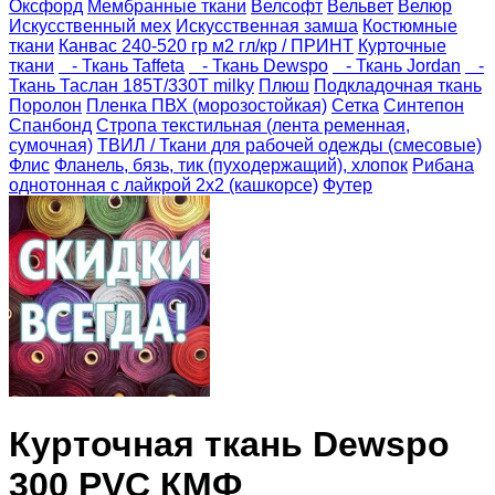
Оксфорд
Мембранные ткани
Велсофт
Вельвет
Велюр
Искусственный мех
Искусственная замша
Костюмные
ткани
Канвас 240-520 гр м2 гл/кр / ПРИНТ
Курточные
ткани
- Ткань Taffeta
- Ткань Dewspo
- Ткань Jordan
-
Ткань Таслан 185T/330T milky
Плюш
Подкладочная ткань
Поролон
Пленка ПВХ (морозостойкая)
Сетка
Синтепон
Спанбонд
Стропа текстильная (лента ременная,
сумочная)
ТВИЛ / Ткани для рабочей одежды (смесовые)
Флис
Фланель, бязь, тик (пуходержащий), хлопок
Рибана
однотонная с лайкрой 2х2 (кашкорсе)
Футер
Курточная ткань Dewspo
300 PVC КМФ