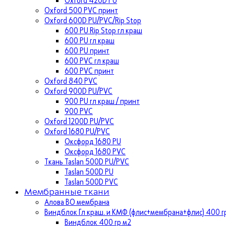
Oxford 500 PVC принт
Oxford 600D PU/PVC/Rip Stop
600 PU Rip Stop гл краш
600 PU гл краш
600 PU принт
600 PVC гл краш
600 PVC принт
Oxford 840 PVC
Oxford 900D PU/PVC
900 PU гл краш / принт
900 PVC
Oxford 1200D PU/PVC
Oxford 1680 PU/PVC
Оксфорд 1680 PU
Оксфорд 1680 PVC
Ткань Taslan 500D PU/PVC
Taslan 500D PU
Taslan 500D PVC
Мембранные ткани
Алова ВО мембрана
Виндблок Гл краш. и КМФ (флис+мембрана+флис) 400 гр
Виндблок 400 гр м2