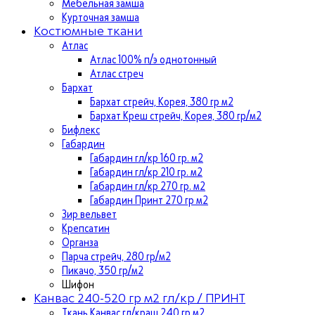
Мебельная замша
Курточная замша
Костюмные ткани
Атлас
Атлас 100% п/э однотонный
Атлас стреч
Бархат
Бархат стрейч, Корея, 380 гр м2
Бархат Креш стрейч, Корея, 380 гр/м2
Бифлекс
Габардин
Габардин гл/кр 160 гр. м2
Габардин гл/кр 210 гр. м2
Габардин гл/кр 270 гр. м2
Габардин Принт 270 гр м2
Зир вельвет
Крепсатин
Органза
Парча стрейч, 280 гр/м2
Пикачо, 350 гр/м2
Шифон
Канвас 240-520 гр м2 гл/кр / ПРИНТ
Ткань Канвас гл/краш 240 гр м2