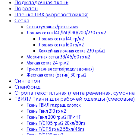
Подкладочная ткань
Поролон
Пленка ПВХ (морозостойкая)
Сетка
Сетка сумочная/рюкзачная
Ложная сетка 140/160/180/200/230 гр м2
Ложная сетка 140 гр/м2
Ложная сетка 160 гр/м2
Хоккейная ложная сетка 230 гр/м2
Москитная сетка 38/45/60 гр м2
Мягкая сетка 24 гр м2
Трикотажная сетка(подкладочная)
Жесткая сетка (фатин) 30 гр м2
Синтепон
Спанбонд
Стропа текстильная (лента ременная, сумочна
ТВИЛ / Ткани для рабочей одежды (смесовые)
Ткань ТВИЛ гл.краш. хлопок
Ткань Твил 210 гр м2
ТканьТвил 200 гр м2,ПРИНТ
Ткань Т/C 105 гр м2 20хл/80пэ
Ткань Т/C 115 гр м2 55хл/45пэ
Ткань Т/C 120 гр м2