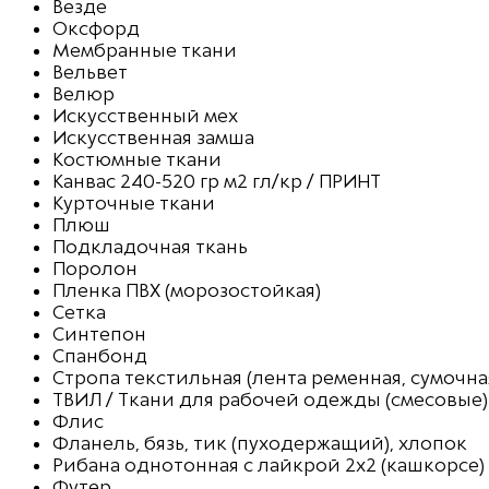
Везде
Оксфорд
Мембранные ткани
Вельвет
Велюр
Искусственный мех
Искусственная замша
Костюмные ткани
Канвас 240-520 гр м2 гл/кр / ПРИНТ
Курточные ткани
Плюш
Подкладочная ткань
Поролон
Пленка ПВХ (морозостойкая)
Сетка
Синтепон
Спанбонд
Стропа текстильная (лента ременная, сумочна
ТВИЛ / Ткани для рабочей одежды (смесовые)
Флис
Фланель, бязь, тик (пуходержащий), хлопок
Рибана однотонная с лайкрой 2х2 (кашкорсе)
Футер