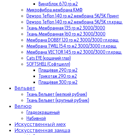
Виндблок 670 гр м2
Микрофибра мембрана КМФ
Dewspo Teflon 140 гр м2 мембрана 5К/5К Принт
Dewspo Teflon 140 гр м2 мембрана 5К/5К гл.краш.
Ткань Мембранная 135 гр м2 3000/3000
Ткань Мембранная 160 гр м2 3000/3000
Мембрана DOBBY 120 гр м2 3000/3000 гл.краш.
Мембрана TWILL 154 гр м2 3000/3000 гл.краш.
Мембрана VECTOR 145 гр м2 3000/3000 гл.краш.
Cats EYE (кошачий глаз)
SOFTSHELL (Софтшелл)
Плащёвая 290 гр м2
Трикотаж 290 гр м2
Плащёвая 300 гр м2
Вельвет
Ткань Вельвет (мелкий рубчик)
Ткань Вельвет (крупный рубчик)
Велюр
Гладкокрашеный
Набивной
Искусственный мех
Искусственная замша