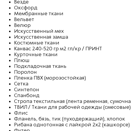
Везде
Оксфорд
Мембранные ткани
Вельвет
Велюр
Искусственный мех
Искусственная замша
Костюмные ткани
Канвас 240-520 гр м2 гл/кр / ПРИНТ
Курточные ткани
Плюш
Подкладочная ткань
Поролон
Пленка ПВХ (морозостойкая)
Сетка
Синтепон
Спанбонд
Стропа текстильная (лента ременная, сумочна
ТВИЛ / Ткани для рабочей одежды (смесовые)
Флис
Фланель, бязь, тик (пуходержащий), хлопок
Рибана однотонная с лайкрой 2х2 (кашкорсе)
Футер