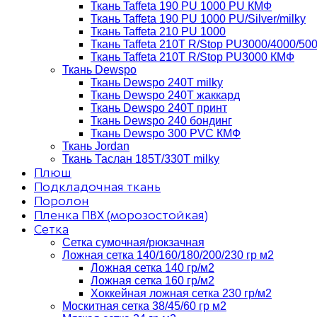
Ткань Taffeta 190 PU 1000 PU КМФ
Ткань Taffeta 190 PU 1000 PU/Silver/milky
Ткань Taffeta 210 PU 1000
Ткань Taffeta 210Т R/Stop PU3000/4000/50
Ткань Taffeta 210Т R/Stop PU3000 КМФ
Ткань Dewspo
Ткань Dewspo 240Т milky
Ткань Dewspo 240T жаккард
Ткань Dewspo 240Т принт
Ткань Dewspo 240 бондинг
Ткань Dewspo 300 PVC КМФ
Ткань Jordan
Ткань Таслан 185T/330T milky
Плюш
Подкладочная ткань
Поролон
Пленка ПВХ (морозостойкая)
Сетка
Сетка сумочная/рюкзачная
Ложная сетка 140/160/180/200/230 гр м2
Ложная сетка 140 гр/м2
Ложная сетка 160 гр/м2
Хоккейная ложная сетка 230 гр/м2
Москитная сетка 38/45/60 гр м2