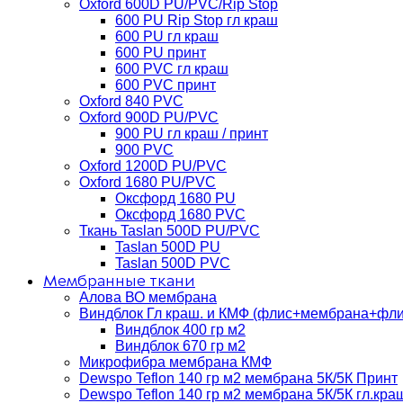
Oxford 600D PU/PVC/Rip Stop
600 PU Rip Stop гл краш
600 PU гл краш
600 PU принт
600 PVC гл краш
600 PVC принт
Oxford 840 PVC
Oxford 900D PU/PVC
900 PU гл краш / принт
900 PVC
Oxford 1200D PU/PVC
Oxford 1680 PU/PVC
Оксфорд 1680 PU
Оксфорд 1680 PVC
Ткань Taslan 500D PU/PVC
Taslan 500D PU
Taslan 500D PVC
Мембранные ткани
Алова ВО мембрана
Виндблок Гл краш. и КМФ (флис+мембрана+флис)
Виндблок 400 гр м2
Виндблок 670 гр м2
Микрофибра мембрана КМФ
Dewspo Teflon 140 гр м2 мембрана 5К/5К Принт
Dewspo Teflon 140 гр м2 мембрана 5К/5К гл.кра