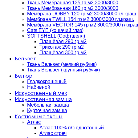
Ткань Мембранная 135 гр м2 3000/3000
Ткань Мембранная 160 гр м2 3000/3000
Мембрана DOBBY 120 гр м2 3000/3000 гл.краш.
Мембрана TWILL 154 гр м2 3000/3000 гл.краш.
Мембрана VECTOR 145 гр м2 3000/3000 гл.кра
Cats EYE (кошачий глаз)
SOFTSHELL (Софтшелл)
Плащёвая 290 гр м2
Трикотаж 290 гр м2
Плащёвая 300 гр м2
Вельвет
Ткань Вельвет (мелкий рубчик)
Ткань Вельвет (крупный рубчик)
Велюр
Гладкокрашеный
Набивной
Искусственный мех
Искусственная замша
Мебельная замша
Курточная замша
Костюмные ткани
Атлас
Атлас 100% п/э однотонный
Атлас стреч