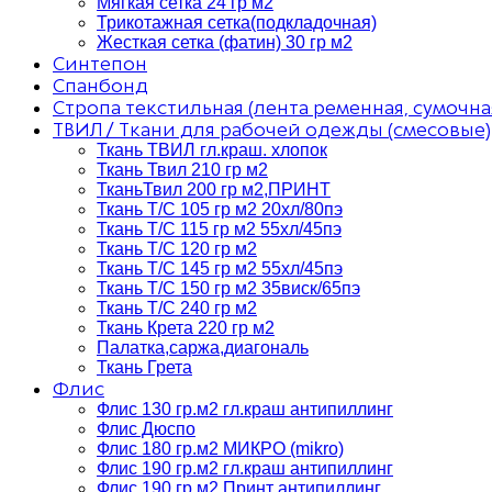
Мягкая сетка 24 гр м2
Трикотажная сетка(подкладочная)
Жесткая сетка (фатин) 30 гр м2
Синтепон
Спанбонд
Стропа текстильная (лента ременная, сумочна
ТВИЛ / Ткани для рабочей одежды (смесовые)
Ткань ТВИЛ гл.краш. хлопок
Ткань Твил 210 гр м2
ТканьТвил 200 гр м2,ПРИНТ
Ткань Т/C 105 гр м2 20хл/80пэ
Ткань Т/C 115 гр м2 55хл/45пэ
Ткань Т/C 120 гр м2
Ткань Т/C 145 гр м2 55хл/45пэ
Ткань Т/C 150 гр м2 35виск/65пэ
Ткань Т/C 240 гр м2
Ткань Крета 220 гр м2
Палатка,саржа,диагональ
Ткань Грета
Флис
Флис 130 гр.м2 гл.краш антипиллинг
Флис Дюспо
Флис 180 гр.м2 МИКРО (mikro)
Флис 190 гр.м2 гл.краш антипиллинг
Флис 190 гр.м2 Принт антипиллинг