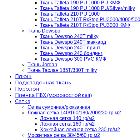
Ткань Taffeta 190 PU 1000 PU КМФ
Ткань Taffeta 190 PU 1000 PU/Silver/milky
Ткань Taffeta 210 PU 1000
Ткань Taffeta 210Т R/Stop PU3000/4000/50
Ткань Taffeta 210Т R/Stop PU3000 КМФ
Ткань Dewspo
Ткань Dewspo 240Т milky
Ткань Dewspo 240T жаккард
Ткань Dewspo 240Т принт
Ткань Dewspo 240 бондинг
Ткань Dewspo 300 PVC КМФ
Ткань Jordan
Ткань Таслан 185T/330T milky
Плюш
Подкладочная ткань
Поролон
Пленка ПВХ (морозостойкая)
Сетка
Сетка сумочная/рюкзачная
Ложная сетка 140/160/180/200/230 гр м2
Ложная сетка 140 гр/м2
Ложная сетка 160 гр/м2
Хоккейная ложная сетка 230 гр/м2
Москитная сетка 38/45/60 гр м2