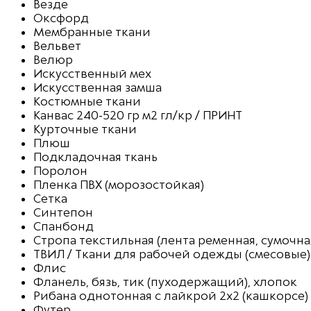
Везде
Оксфорд
Мембранные ткани
Вельвет
Велюр
Искусственный мех
Искусственная замша
Костюмные ткани
Канвас 240-520 гр м2 гл/кр / ПРИНТ
Курточные ткани
Плюш
Подкладочная ткань
Поролон
Пленка ПВХ (морозостойкая)
Сетка
Синтепон
Спанбонд
Стропа текстильная (лента ременная, сумочна
ТВИЛ / Ткани для рабочей одежды (смесовые)
Флис
Фланель, бязь, тик (пуходержащий), хлопок
Рибана однотонная с лайкрой 2х2 (кашкорсе)
Футер