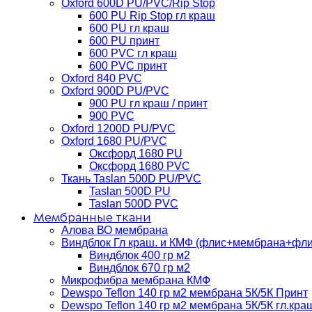
Oxford 600D PU/PVC/Rip Stop
600 PU Rip Stop гл краш
600 PU гл краш
600 PU принт
600 PVC гл краш
600 PVC принт
Oxford 840 PVC
Oxford 900D PU/PVC
900 PU гл краш / принт
900 PVC
Oxford 1200D PU/PVC
Oxford 1680 PU/PVC
Оксфорд 1680 PU
Оксфорд 1680 PVC
Ткань Taslan 500D PU/PVC
Taslan 500D PU
Taslan 500D PVC
Мембранные ткани
Алова ВО мембрана
Виндблок Гл краш. и КМФ (флис+мембрана+флис)
Виндблок 400 гр м2
Виндблок 670 гр м2
Микрофибра мембрана КМФ
Dewspo Teflon 140 гр м2 мембрана 5К/5К Принт
Dewspo Teflon 140 гр м2 мембрана 5К/5К гл.кра