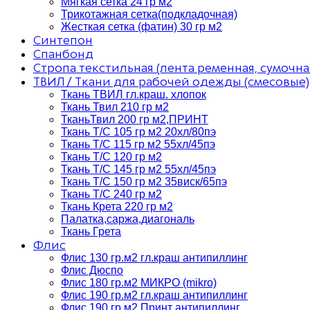
Мягкая сетка 24 гр м2
Трикотажная сетка(подкладочная)
Жесткая сетка (фатин) 30 гр м2
Синтепон
Спанбонд
Стропа текстильная (лента ременная, сумочна
ТВИЛ / Ткани для рабочей одежды (смесовые)
Ткань ТВИЛ гл.краш. хлопок
Ткань Твил 210 гр м2
ТканьТвил 200 гр м2,ПРИНТ
Ткань Т/C 105 гр м2 20хл/80пэ
Ткань Т/C 115 гр м2 55хл/45пэ
Ткань Т/C 120 гр м2
Ткань Т/C 145 гр м2 55хл/45пэ
Ткань Т/C 150 гр м2 35виск/65пэ
Ткань Т/C 240 гр м2
Ткань Крета 220 гр м2
Палатка,саржа,диагональ
Ткань Грета
Флис
Флис 130 гр.м2 гл.краш антипиллинг
Флис Дюспо
Флис 180 гр.м2 МИКРО (mikro)
Флис 190 гр.м2 гл.краш антипиллинг
Флис 190 гр.м2 Принт антипиллинг