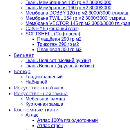
Ткань Мембранная 135 гр м2 3000/3000
Ткань Мембранная 160 гр м2 3000/3000
Мембрана DOBBY 120 гр м2 3000/3000 гл.краш.
Мембрана TWILL 154 гр м2 3000/3000 гл.краш.
Мембрана VECTOR 145 гр м2 3000/3000 гл.кра
Cats EYE (кошачий глаз)
SOFTSHELL (Софтшелл)
Плащёвая 290 гр м2
Трикотаж 290 гр м2
Плащёвая 300 гр м2
Вельвет
Ткань Вельвет (мелкий рубчик)
Ткань Вельвет (крупный рубчик)
Велюр
Гладкокрашеный
Набивной
Искусственный мех
Искусственная замша
Мебельная замша
Курточная замша
Костюмные ткани
Атлас
Атлас 100% п/э однотонный
Атлас стреч