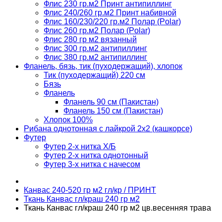
Флис 230 гр.м2 Принт антипиллинг
Флис 240/260 гр.м2 Принт набивной
Флис 160/230/220 гр.м2 Полар (Polar)
Флис 260 гр.м2 Полар (Polar)
Флис 280 гр м2 вязанный
Флис 300 гр.м2 антипиллинг
Флис 380 гр.м2 антипиллинг
Фланель, бязь, тик (пуходержащий), хлопок
Тик (пуходержащий) 220 см
Бязь
Фланель
Фланель 90 см (Пакистан)
Фланель 150 см (Пакистан)
Хлопок 100%
Рибана однотонная с лайкрой 2х2 (кашкорсе)
Футер
Футер 2-х нитка Х/Б
Футер 2-х нитка однотонный
Футер 3-х нитка с начесом
Канвас 240-520 гр м2 гл/кр / ПРИНТ
Ткань Канвас гл/краш 240 гр м2
Ткань Канвас гл/краш 240 гр м2 цв.весенняя трава