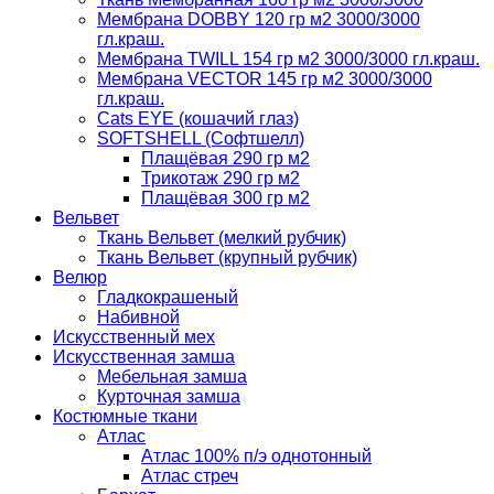
Мембрана DOBBY 120 гр м2 3000/3000
гл.краш.
Мембрана TWILL 154 гр м2 3000/3000 гл.краш.
Мембрана VECTOR 145 гр м2 3000/3000
гл.краш.
Cats EYE (кошачий глаз)
SOFTSHELL (Софтшелл)
Плащёвая 290 гр м2
Трикотаж 290 гр м2
Плащёвая 300 гр м2
Вельвет
Ткань Вельвет (мелкий рубчик)
Ткань Вельвет (крупный рубчик)
Велюр
Гладкокрашеный
Набивной
Искусственный мех
Искусственная замша
Мебельная замша
Курточная замша
Костюмные ткани
Атлас
Атлас 100% п/э однотонный
Атлас стреч