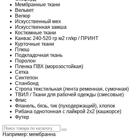
Мембранные ткани
Вельвет
Велюр
Искусственный мех
Искусственная замша
Костюмные ткани
Канвас 240-520 гр м2 гл/кр / ПРИНТ
Курточные ткани
Плюш
Подкладочная ткань
Поролон
Пленка ПВХ (морозостойкая)
Сетка
Синтепон
Спанбонд
Стропа текстильная (лента ременная, сумочная)
ТВИЛ / Ткани для рабочей одежды (смесовые)
Флис
Фланель, бязь, тик (пуходержащий), хлопок
Рибана однотонная с лайкрой 2х2 (кашкорсе)
Футер
Например:
мембранна