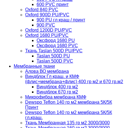
600 PVC принт
Oxford 840 PVC
Oxford 900D PU/PVC
900 PU гл краш / принт
900 PVC
Oxford 1200D PU/PVC
Oxford 1680 PU/PVC
Оксфорд 1680 PU
Оксфорд 1680 PVC
Ткань Taslan 500D PU/PVC
Taslan 500D PU
Taslan 500D PVC
Мембранные ткани
Алова ВО мембрана
Виндблок Гл краш. и КМФ
(флис+мембрана+флис) 400 гр м2 и 670 гр.м2
Виндблок 400 гр м2
Виндблок 670 гр м2
Микрофибра мембрана КМФ
Dewspo Teflon 140 гр м2 мембрана 5К/5К
Принт
Dewspo Teflon 140 гр м2 мембрана 5К/5К
гл.краш.
Ткань Мембранная 135 гр м2 3000/3000
Ткань Мембранная 160 гр м2 3000/3000