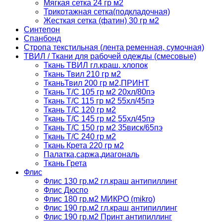
Мягкая сетка 24 гр м2
Трикотажная сетка(подкладочная)
Жесткая сетка (фатин) 30 гр м2
Синтепон
Спанбонд
Стропа текстильная (лента ременная, сумочная)
ТВИЛ / Ткани для рабочей одежды (смесовые)
Ткань ТВИЛ гл.краш. хлопок
Ткань Твил 210 гр м2
ТканьТвил 200 гр м2,ПРИНТ
Ткань Т/C 105 гр м2 20хл/80пэ
Ткань Т/C 115 гр м2 55хл/45пэ
Ткань Т/C 120 гр м2
Ткань Т/C 145 гр м2 55хл/45пэ
Ткань Т/C 150 гр м2 35виск/65пэ
Ткань Т/C 240 гр м2
Ткань Крета 220 гр м2
Палатка,саржа,диагональ
Ткань Грета
Флис
Флис 130 гр.м2 гл.краш антипиллинг
Флис Дюспо
Флис 180 гр.м2 МИКРО (mikro)
Флис 190 гр.м2 гл.краш антипиллинг
Флис 190 гр.м2 Принт антипиллинг