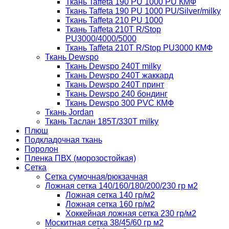
Ткань Taffeta 190 PU 1000 PU КМФ
Ткань Taffeta 190 PU 1000 PU/Silver/milky
Ткань Taffeta 210 PU 1000
Ткань Taffeta 210Т R/Stop
PU3000/4000/5000
Ткань Taffeta 210Т R/Stop PU3000 КМФ
Ткань Dewspo
Ткань Dewspo 240Т milky
Ткань Dewspo 240T жаккард
Ткань Dewspo 240Т принт
Ткань Dewspo 240 бондинг
Ткань Dewspo 300 PVC КМФ
Ткань Jordan
Ткань Таслан 185T/330T milky
Плюш
Подкладочная ткань
Поролон
Пленка ПВХ (морозостойкая)
Сетка
Сетка сумочная/рюкзачная
Ложная сетка 140/160/180/200/230 гр м2
Ложная сетка 140 гр/м2
Ложная сетка 160 гр/м2
Хоккейная ложная сетка 230 гр/м2
Москитная сетка 38/45/60 гр м2