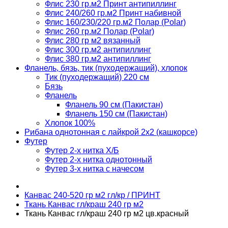
Флис 230 гр.м2 Принт антипиллинг
Флис 240/260 гр.м2 Принт набивной
Флис 160/230/220 гр.м2 Полар (Polar)
Флис 260 гр.м2 Полар (Polar)
Флис 280 гр м2 вязанный
Флис 300 гр.м2 антипиллинг
Флис 380 гр.м2 антипиллинг
Фланель, бязь, тик (пуходержащий), хлопок
Тик (пуходержащий) 220 см
Бязь
Фланель
Фланель 90 см (Пакистан)
Фланель 150 см (Пакистан)
Хлопок 100%
Рибана однотонная с лайкрой 2х2 (кашкорсе)
Футер
Футер 2-х нитка Х/Б
Футер 2-х нитка однотонный
Футер 3-х нитка с начесом
Канвас 240-520 гр м2 гл/кр / ПРИНТ
Ткань Канвас гл/краш 240 гр м2
Ткань Канвас гл/краш 240 гр м2 цв.красный