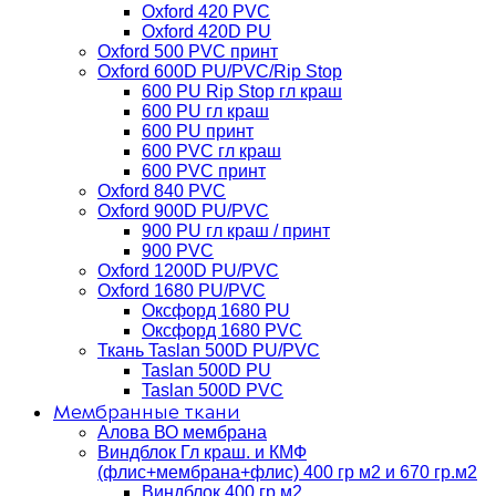
Oxford 420 PVC
Oxford 420D PU
Oxford 500 PVC принт
Oxford 600D PU/PVC/Rip Stop
600 PU Rip Stop гл краш
600 PU гл краш
600 PU принт
600 PVC гл краш
600 PVC принт
Oxford 840 PVC
Oxford 900D PU/PVC
900 PU гл краш / принт
900 PVC
Oxford 1200D PU/PVC
Oxford 1680 PU/PVC
Оксфорд 1680 PU
Оксфорд 1680 PVC
Ткань Taslan 500D PU/PVC
Taslan 500D PU
Taslan 500D PVC
Мембранные ткани
Алова ВО мембрана
Виндблок Гл краш. и КМФ
(флис+мембрана+флис) 400 гр м2 и 670 гр.м2
Виндблок 400 гр м2