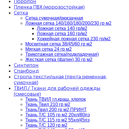
Поролон
Пленка ПВХ (морозостойкая)
Сетка
Сетка сумочная/рюкзачная
Ложная сетка 140/160/180/200/230 гр м2
Ложная сетка 140 гр/м2
Ложная сетка 160 гр/м2
Хоккейная ложная сетка 230 гр/м2
Москитная сетка 38/45/60 гр м2
Мягкая сетка 24 гр м2
Трикотажная сетка(подкладочная)
Жесткая сетка (фатин) 30 гр м2
Синтепон
Спанбонд
Стропа текстильная (лента ременная,
сумочная)
ТВИЛ / Ткани для рабочей одежды
(смесовые)
Ткань ТВИЛ гл.краш. хлопок
Ткань Твил 210 гр м2
ТканьТвил 200 гр м2,ПРИНТ
Ткань Т/C 105 гр м2 20хл/80пэ
Ткань Т/C 115 гр м2 55хл/45пэ
Ткань Т/C 120 гр м2