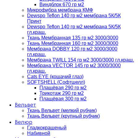
Виндблок 670 гр м2
Микрофибра мембрана КМФ
Dewspo Teflon 140 гр м2 мембрана 5К/5К
Принт
Dewspo Teflon 140 гр м2 мембрана 5К/5К
гл.краш.
Ткань Мембранная 135 гр м2 3000/3000
Ткань Мембранная 160 гр м2 3000/3000
Мембрана DOBBY 120 гр м2 3000/3000
гл.краш.
Мембрана TWILL 154 гр м2 3000/3000 гл.краш.
Мембрана VECTOR 145 гр м2 3000/3000
гл.краш.
Cats EYE (кошачий глаз)
SOFTSHELL (Софтшелл)
Плащёвая 290 гр м2
Трикотаж 290 гр м2
Плащёвая 300 гр м2
Вельвет
Ткань Вельвет (мелкий рубчик)
Ткань Вельвет (крупный рубчик)
Велюр
Гладкокрашеный
Набивной