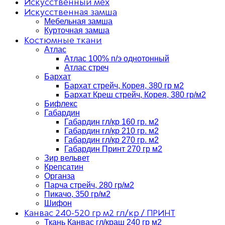
Искусственный мех
Искусственная замша
Мебельная замша
Курточная замша
Костюмные ткани
Атлас
Атлас 100% п/э однотонный
Атлас стреч
Бархат
Бархат стрейч, Корея, 380 гр м2
Бархат Креш стрейч, Корея, 380 гр/м2
Бифлекс
Габардин
Габардин гл/кр 160 гр. м2
Габардин гл/кр 210 гр. м2
Габардин гл/кр 270 гр. м2
Габардин Принт 270 гр м2
Зир вельвет
Крепсатин
Органза
Парча стрейч, 280 гр/м2
Пикачо, 350 гр/м2
Шифон
Канвас 240-520 гр м2 гл/кр / ПРИНТ
Ткань Канвас гл/краш 240 гр м2