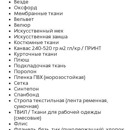
Везде
Оксфорд
Мембранные ткани
Вельвет
Велюр
Искусственный мех
Искусственная замша
Костюмные ткани
Канвас 240-520 гр м2 гл/кр / ПРИНТ
Курточные ткани
Плюш
Подкладочная ткань
Поролон
Пленка ПВХ (морозостойкая)
Сетка
Синтепон
Спанбонд
Стропа текстильная (лента ременная,
сумочная)
ТВИЛ / Ткани для рабочей одежды
(смесовые)
Флис
Фланель, бязь, тик (пуходержащий), хлопок