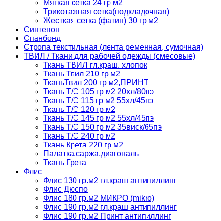
Мягкая сетка 24 гр м2
Трикотажная сетка(подкладочная)
Жесткая сетка (фатин) 30 гр м2
Синтепон
Спанбонд
Стропа текстильная (лента ременная, сумочная)
ТВИЛ / Ткани для рабочей одежды (смесовые)
Ткань ТВИЛ гл.краш. хлопок
Ткань Твил 210 гр м2
ТканьТвил 200 гр м2,ПРИНТ
Ткань Т/C 105 гр м2 20хл/80пэ
Ткань Т/C 115 гр м2 55хл/45пэ
Ткань Т/C 120 гр м2
Ткань Т/C 145 гр м2 55хл/45пэ
Ткань Т/C 150 гр м2 35виск/65пэ
Ткань Т/C 240 гр м2
Ткань Крета 220 гр м2
Палатка,саржа,диагональ
Ткань Грета
Флис
Флис 130 гр.м2 гл.краш антипиллинг
Флис Дюспо
Флис 180 гр.м2 МИКРО (mikro)
Флис 190 гр.м2 гл.краш антипиллинг
Флис 190 гр.м2 Принт антипиллинг