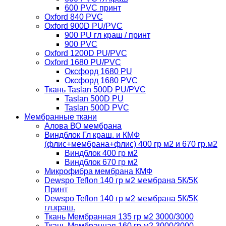
600 PVC принт
Oxford 840 PVC
Oxford 900D PU/PVC
900 PU гл краш / принт
900 PVC
Oxford 1200D PU/PVC
Oxford 1680 PU/PVC
Оксфорд 1680 PU
Оксфорд 1680 PVC
Ткань Taslan 500D PU/PVC
Taslan 500D PU
Taslan 500D PVC
Мембранные ткани
Алова ВО мембрана
Виндблок Гл краш. и КМФ
(флис+мембрана+флис) 400 гр м2 и 670 гр.м2
Виндблок 400 гр м2
Виндблок 670 гр м2
Микрофибра мембрана КМФ
Dewspo Teflon 140 гр м2 мембрана 5К/5К
Принт
Dewspo Teflon 140 гр м2 мембрана 5К/5К
гл.краш.
Ткань Мембранная 135 гр м2 3000/3000
Ткань Мембранная 160 гр м2 3000/3000