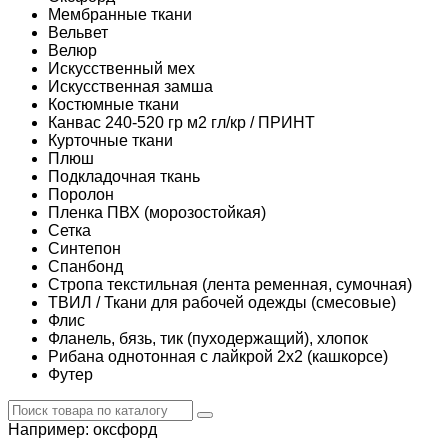
Мембранные ткани
Вельвет
Велюр
Искусственный мех
Искусственная замша
Костюмные ткани
Канвас 240-520 гр м2 гл/кр / ПРИНТ
Курточные ткани
Плюш
Подкладочная ткань
Поролон
Пленка ПВХ (морозостойкая)
Сетка
Синтепон
Спанбонд
Стропа текстильная (лента ременная, сумочная)
ТВИЛ / Ткани для рабочей одежды (смесовые)
Флис
Фланель, бязь, тик (пуходержащий), хлопок
Рибана однотонная с лайкрой 2х2 (кашкорсе)
Футер
Например:
оксфорд