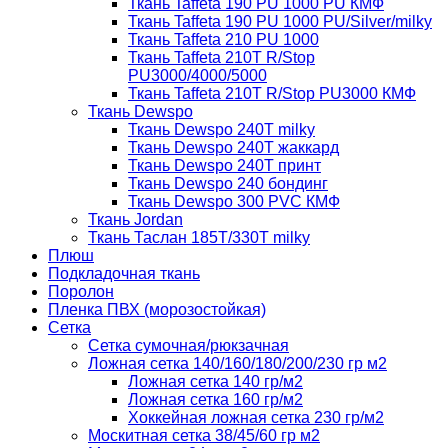
Ткань Taffeta 190 PU 1000 PU КМФ
Ткань Taffeta 190 PU 1000 PU/Silver/milky
Ткань Taffeta 210 PU 1000
Ткань Taffeta 210Т R/Stop
PU3000/4000/5000
Ткань Taffeta 210Т R/Stop PU3000 КМФ
Ткань Dewspo
Ткань Dewspo 240Т milky
Ткань Dewspo 240T жаккард
Ткань Dewspo 240Т принт
Ткань Dewspo 240 бондинг
Ткань Dewspo 300 PVC КМФ
Ткань Jordan
Ткань Таслан 185T/330T milky
Плюш
Подкладочная ткань
Поролон
Пленка ПВХ (морозостойкая)
Сетка
Сетка сумочная/рюкзачная
Ложная сетка 140/160/180/200/230 гр м2
Ложная сетка 140 гр/м2
Ложная сетка 160 гр/м2
Хоккейная ложная сетка 230 гр/м2
Москитная сетка 38/45/60 гр м2