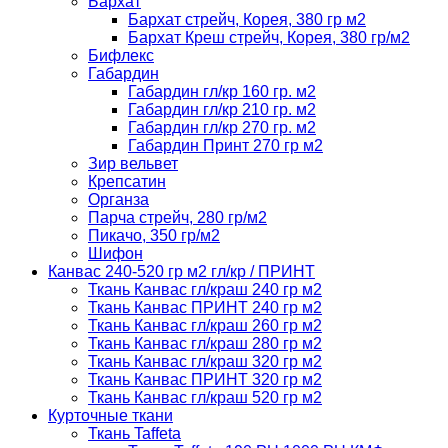
Бархат
Бархат стрейч, Корея, 380 гр м2
Бархат Креш стрейч, Корея, 380 гр/м2
Бифлекс
Габардин
Габардин гл/кр 160 гр. м2
Габардин гл/кр 210 гр. м2
Габардин гл/кр 270 гр. м2
Габардин Принт 270 гр м2
Зир вельвет
Крепсатин
Органза
Парча стрейч, 280 гр/м2
Пикачо, 350 гр/м2
Шифон
Канвас 240-520 гр м2 гл/кр / ПРИНТ
Ткань Канвас гл/краш 240 гр м2
Ткань Канвас ПРИНТ 240 гр м2
Ткань Канвас гл/краш 260 гр м2
Ткань Канвас гл/краш 280 гр м2
Ткань Канвас гл/краш 320 гр м2
Ткань Канвас ПРИНТ 320 гр м2
Ткань Канвас гл/краш 520 гр м2
Курточные ткани
Ткань Taffeta