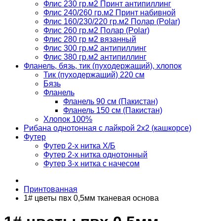
Флис 230 гр.м2 Принт антипиллинг
Флис 240/260 гр.м2 Принт набивной
Флис 160/230/220 гр.м2 Полар (Polar)
Флис 260 гр.м2 Полар (Polar)
Флис 280 гр м2 вязанный
Флис 300 гр.м2 антипиллинг
Флис 380 гр.м2 антипиллинг
Фланель, бязь, тик (пуходержащий), хлопок
Тик (пуходержащий) 220 см
Бязь
Фланель
Фланель 90 см (Пакистан)
Фланель 150 см (Пакистан)
Хлопок 100%
Рибана однотонная с лайкрой 2х2 (кашкорсе)
Футер
Футер 2-х нитка Х/Б
Футер 2-х нитка однотонный
Футер 3-х нитка с начесом
Принтованная
1# цветы пвх 0,5мм тканевая основа