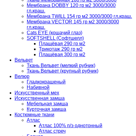
Мембрана DOBBY 120 гр м2 3000/3000
гл.краш.
Мембрана TWILL 154 гр м2 3000/3000 гл.краш.
Мембрана VECTOR 145 гр м2 3000/3000
гл.краш.
Cats EYE (кошачий глаз)
SOFTSHELL (Софтшелл)
Плащёвая 290 гр м2
Трикотаж 290 гр м2
Плащёвая 300 гр м2
Вельвет
Ткань Вельвет (мелкий рубчик)
Ткань Вельвет (крупный рубчик)
Велюр
Гладкокрашеный
Набивной
Искусственный мех
Искусственная замша
Мебельная замша
Курточная замша
Костюмные ткани
Атлас
Атлас 100% п/э однотонный
Атлас стреч