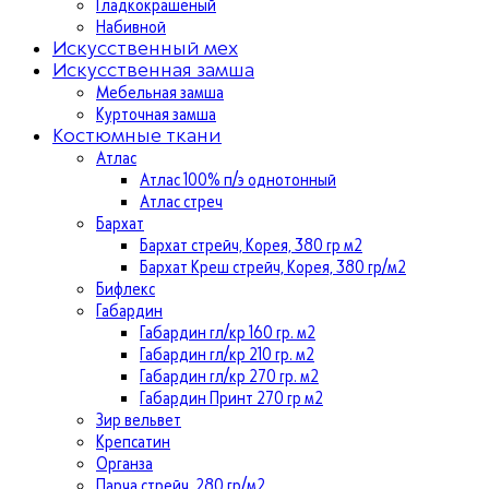
Гладкокрашеный
Набивной
Искусственный мех
Искусственная замша
Мебельная замша
Курточная замша
Костюмные ткани
Атлас
Атлас 100% п/э однотонный
Атлас стреч
Бархат
Бархат стрейч, Корея, 380 гр м2
Бархат Креш стрейч, Корея, 380 гр/м2
Бифлекс
Габардин
Габардин гл/кр 160 гр. м2
Габардин гл/кр 210 гр. м2
Габардин гл/кр 270 гр. м2
Габардин Принт 270 гр м2
Зир вельвет
Крепсатин
Органза
Парча стрейч, 280 гр/м2