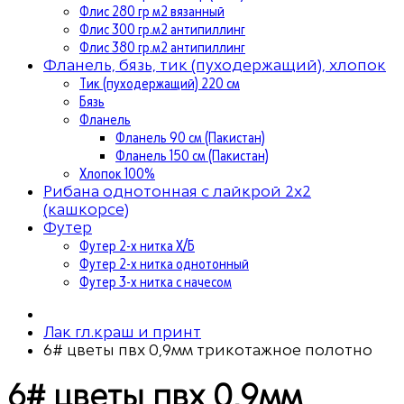
Флис 280 гр м2 вязанный
Флис 300 гр.м2 антипиллинг
Флис 380 гр.м2 антипиллинг
Фланель, бязь, тик (пуходержащий), хлопок
Тик (пуходержащий) 220 см
Бязь
Фланель
Фланель 90 см (Пакистан)
Фланель 150 см (Пакистан)
Хлопок 100%
Рибана однотонная с лайкрой 2х2
(кашкорсе)
Футер
Футер 2-х нитка Х/Б
Футер 2-х нитка однотонный
Футер 3-х нитка с начесом
Лак гл.краш и принт
6# цветы пвх 0,9мм трикотажное полотно
6# цветы пвх 0,9мм