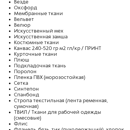
Везде
Оксфорд
Мембранные ткани
Вельвет
Велюр
Искусственный мех
Искусственная замша
Костюмные ткани
Канвас 240-520 гр м2 гл/кр / ПРИНТ
Курточные ткани
Плюш
Подкладочная ткань
Поролон
Пленка ПВХ (морозостойкая)
Сетка
Синтепон
Спанбонд
Стропа текстильная (лента ременная,
сумочная)
ТВИЛ / Ткани для рабочей одежды
(смесовые)
Флис
Фланель, бязь, тик (пуходержащий), хлопок