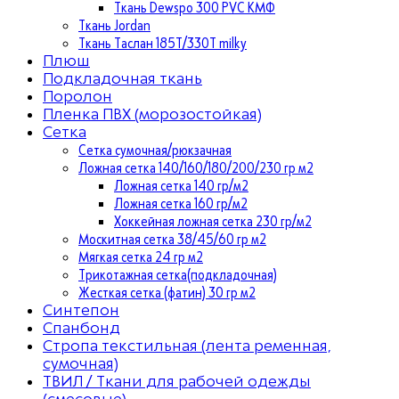
Ткань Dewspo 300 PVC КМФ
Ткань Jordan
Ткань Таслан 185T/330T milky
Плюш
Подкладочная ткань
Поролон
Пленка ПВХ (морозостойкая)
Сетка
Сетка сумочная/рюкзачная
Ложная сетка 140/160/180/200/230 гр м2
Ложная сетка 140 гр/м2
Ложная сетка 160 гр/м2
Хоккейная ложная сетка 230 гр/м2
Москитная сетка 38/45/60 гр м2
Мягкая сетка 24 гр м2
Трикотажная сетка(подкладочная)
Жесткая сетка (фатин) 30 гр м2
Синтепон
Спанбонд
Стропа текстильная (лента ременная,
сумочная)
ТВИЛ / Ткани для рабочей одежды
(смесовые)