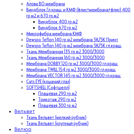
Алова ВО мембрана
Виндблок Гл краш. и КМФ (флис+мембрана+флис) 400
гр м2 и 670 гр.м2
Виндблок 400 гр м2
Виндблок 670 гр м2
Микрофибра мембрана КМФ
Dewspo Teflon 140 гр м2 мембрана 5К/5К Принт
Dewspo Teflon 140 гр м2 мембрана 5К/5К гл.краш.
Ткань Мембранная 135 гр м2 3000/3000
Ткань Мембранная 160 гр м2 3000/3000
Мембрана DOBBY 120 гр м2 3000/3000 гл.краш.
Мембрана TWILL 154 гр м2 3000/3000 гл.краш.
Мембрана VECTOR 145 гр м2 3000/3000 гл.краш.
Cats EYE (кошачий глаз)
SOFTSHELL (Софтшелл)
Плащёвая 290 гр м2
Трикотаж 290 гр м2
Плащёвая 300 гр м2
Вельвет
Ткань Вельвет (мелкий рубчик)
Ткань Вельвет (крупный рубчик)
Велюр