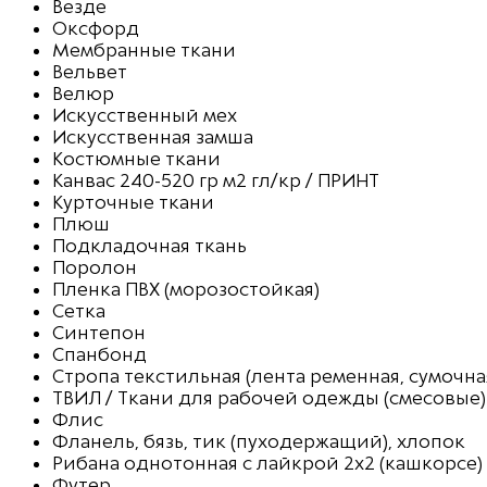
Везде
Оксфорд
Мембранные ткани
Вельвет
Велюр
Искусственный мех
Искусственная замша
Костюмные ткани
Канвас 240-520 гр м2 гл/кр / ПРИНТ
Курточные ткани
Плюш
Подкладочная ткань
Поролон
Пленка ПВХ (морозостойкая)
Сетка
Синтепон
Спанбонд
Стропа текстильная (лента ременная, сумочна
ТВИЛ / Ткани для рабочей одежды (смесовые)
Флис
Фланель, бязь, тик (пуходержащий), хлопок
Рибана однотонная с лайкрой 2х2 (кашкорсе)
Футер