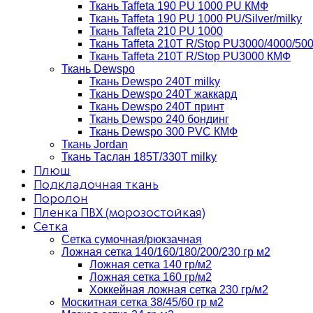
Ткань Taffeta 190 PU 1000 PU КМФ
Ткань Taffeta 190 PU 1000 PU/Silver/milky
Ткань Taffeta 210 PU 1000
Ткань Taffeta 210Т R/Stop PU3000/4000/50
Ткань Taffeta 210Т R/Stop PU3000 КМФ
Ткань Dewspo
Ткань Dewspo 240Т milky
Ткань Dewspo 240T жаккард
Ткань Dewspo 240Т принт
Ткань Dewspo 240 бондинг
Ткань Dewspo 300 PVC КМФ
Ткань Jordan
Ткань Таслан 185T/330T milky
Плюш
Подкладочная ткань
Поролон
Пленка ПВХ (морозостойкая)
Сетка
Сетка сумочная/рюкзачная
Ложная сетка 140/160/180/200/230 гр м2
Ложная сетка 140 гр/м2
Ложная сетка 160 гр/м2
Хоккейная ложная сетка 230 гр/м2
Москитная сетка 38/45/60 гр м2