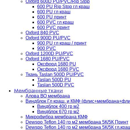
Oxford 600D PU/PVC/Rip Stop
600 PU Rip Stop гл краш
600 PU гл краш
600 PU принт
600 PVC гл краш
600 PVC принт
Oxford 840 PVC
Oxford 900D PU/PVC
900 PU гл краш / принт
900 PVC
Oxford 1200D PU/PVC
Oxford 1680 PU/PVC
Оксфорд 1680 PU
Оксфорд 1680 PVC
Ткань Taslan 500D PU/PVC
Taslan 500D PU
Taslan 500D PVC
Мембранные ткани
Алова ВО мембрана
Виндблок Гл краш. и КМФ (флис+мембрана+флис)
Виндблок 400 гр м2
Виндблок 670 гр м2
Микрофибра мембрана КМФ
Dewspo Teflon 140 гр м2 мембрана 5К/5К Принт
Dewspo Teflon 140 гр м2 мембрана 5К/5К гл.кра