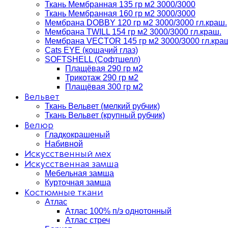
Ткань Мембранная 135 гр м2 3000/3000
Ткань Мембранная 160 гр м2 3000/3000
Мембрана DOBBY 120 гр м2 3000/3000 гл.краш.
Мембрана TWILL 154 гр м2 3000/3000 гл.краш.
Мембрана VECTOR 145 гр м2 3000/3000 гл.кра
Cats EYE (кошачий глаз)
SOFTSHELL (Софтшелл)
Плащёвая 290 гр м2
Трикотаж 290 гр м2
Плащёвая 300 гр м2
Вельвет
Ткань Вельвет (мелкий рубчик)
Ткань Вельвет (крупный рубчик)
Велюр
Гладкокрашеный
Набивной
Искусственный мех
Искусственная замша
Мебельная замша
Курточная замша
Костюмные ткани
Атлас
Атлас 100% п/э однотонный
Атлас стреч