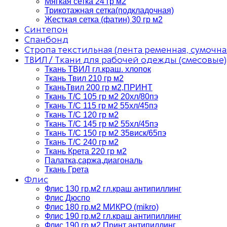
Мягкая сетка 24 гр м2
Трикотажная сетка(подкладочная)
Жесткая сетка (фатин) 30 гр м2
Синтепон
Спанбонд
Стропа текстильная (лента ременная, сумочна
ТВИЛ / Ткани для рабочей одежды (смесовые)
Ткань ТВИЛ гл.краш. хлопок
Ткань Твил 210 гр м2
ТканьТвил 200 гр м2,ПРИНТ
Ткань Т/C 105 гр м2 20хл/80пэ
Ткань Т/C 115 гр м2 55хл/45пэ
Ткань Т/C 120 гр м2
Ткань Т/C 145 гр м2 55хл/45пэ
Ткань Т/C 150 гр м2 35виск/65пэ
Ткань Т/C 240 гр м2
Ткань Крета 220 гр м2
Палатка,саржа,диагональ
Ткань Грета
Флис
Флис 130 гр.м2 гл.краш антипиллинг
Флис Дюспо
Флис 180 гр.м2 МИКРО (mikro)
Флис 190 гр.м2 гл.краш антипиллинг
Флис 190 гр.м2 Принт антипиллинг