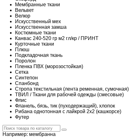
Мембранные ткани
Вельвет
Велюр
Искусственный мех
Искусственная замша
Костюмные ткани
Канвас 240-520 гр м2 гл/кр / ПРИНТ
Курточные ткани
Плюш
Подкладочная ткань
Поролон
Пленка ПВХ (морозостойкая)
Сетка
Синтепон
Спанбонд
Стропа текстильная (лента ременная, сумочная)
ТВИЛ / Ткани для рабочей одежды (смесовые)
Флис
Фланель, бязь, тик (пуходержащий), хлопок
Рибана однотонная с лайкрой 2х2 (кашкорсе)
Футер
Например:
мембранна