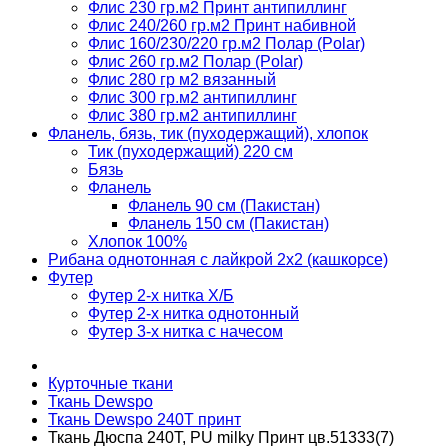
Флис 230 гр.м2 Принт антипиллинг
Флис 240/260 гр.м2 Принт набивной
Флис 160/230/220 гр.м2 Полар (Polar)
Флис 260 гр.м2 Полар (Polar)
Флис 280 гр м2 вязанный
Флис 300 гр.м2 антипиллинг
Флис 380 гр.м2 антипиллинг
Фланель, бязь, тик (пуходержащий), хлопок
Тик (пуходержащий) 220 см
Бязь
Фланель
Фланель 90 см (Пакистан)
Фланель 150 см (Пакистан)
Хлопок 100%
Рибана однотонная с лайкрой 2х2 (кашкорсе)
Футер
Футер 2-х нитка Х/Б
Футер 2-х нитка однотонный
Футер 3-х нитка с начесом
Курточные ткани
Ткань Dewspo
Ткань Dewspo 240Т принт
Ткань Дюспа 240Т, PU milky Принт цв.51333(7)