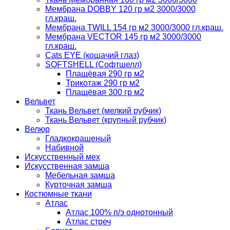
Мембрана DOBBY 120 гр м2 3000/3000
гл.краш.
Мембрана TWILL 154 гр м2 3000/3000 гл.краш.
Мембрана VECTOR 145 гр м2 3000/3000
гл.краш.
Cats EYE (кошачий глаз)
SOFTSHELL (Софтшелл)
Плащёвая 290 гр м2
Трикотаж 290 гр м2
Плащёвая 300 гр м2
Вельвет
Ткань Вельвет (мелкий рубчик)
Ткань Вельвет (крупный рубчик)
Велюр
Гладкокрашеный
Набивной
Искусственный мех
Искусственная замша
Мебельная замша
Курточная замша
Костюмные ткани
Атлас
Атлас 100% п/э однотонный
Атлас стреч