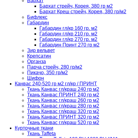
Бархат
Бархат стрейч, Корея, 380 гр м2
Бархат Креш стрейч, Корея, 380 гр/м2
Бифлекс
Габардин
Габардин гл/кр 160 гр. м2
Габардин гл/кр 210 гр. м2
Габардин гл/кр 270 гр. м2
Габардин Принт 270 гр м2
Зир вельвет
Крепсатин
Органза
Парча стрейч, 280 гр/м2
Пикачо, 350 гр/м2
Шифон
Канвас 240-520 гр м2 гл/кр / ПРИНТ
Ткань Канвас гл/краш 240 гр м2
Ткань Канвас ПРИНТ 240 гр м2
Ткань Канвас гл/краш 260 гр м2
Ткань Канвас гл/краш 280 гр м2
Ткань Канвас гл/краш 320 гр м2
Ткань Канвас ПРИНТ 320 гр м2
Ткань Канвас гл/краш 520 гр м2
Курточные ткани
Ткань Taffeta