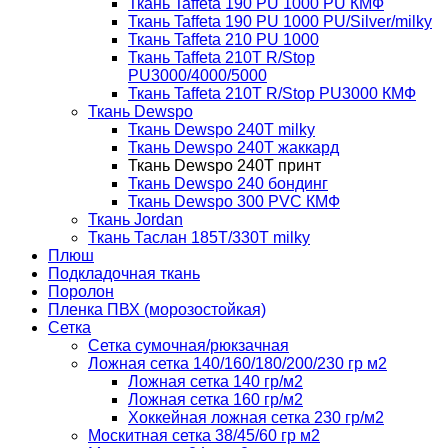
Ткань Taffeta 190 PU 1000 PU КМФ
Ткань Taffeta 190 PU 1000 PU/Silver/milky
Ткань Taffeta 210 PU 1000
Ткань Taffeta 210Т R/Stop
PU3000/4000/5000
Ткань Taffeta 210Т R/Stop PU3000 КМФ
Ткань Dewspo
Ткань Dewspo 240Т milky
Ткань Dewspo 240T жаккард
Ткань Dewspo 240Т принт
Ткань Dewspo 240 бондинг
Ткань Dewspo 300 PVC КМФ
Ткань Jordan
Ткань Таслан 185T/330T milky
Плюш
Подкладочная ткань
Поролон
Пленка ПВХ (морозостойкая)
Сетка
Сетка сумочная/рюкзачная
Ложная сетка 140/160/180/200/230 гр м2
Ложная сетка 140 гр/м2
Ложная сетка 160 гр/м2
Хоккейная ложная сетка 230 гр/м2
Москитная сетка 38/45/60 гр м2