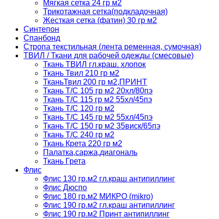
Мягкая сетка 24 гр м2
Трикотажная сетка(подкладочная)
Жесткая сетка (фатин) 30 гр м2
Синтепон
Спанбонд
Стропа текстильная (лента ременная, сумочная)
ТВИЛ / Ткани для рабочей одежды (смесовые)
Ткань ТВИЛ гл.краш. хлопок
Ткань Твил 210 гр м2
ТканьТвил 200 гр м2,ПРИНТ
Ткань Т/C 105 гр м2 20хл/80пэ
Ткань Т/C 115 гр м2 55хл/45пэ
Ткань Т/C 120 гр м2
Ткань Т/C 145 гр м2 55хл/45пэ
Ткань Т/C 150 гр м2 35виск/65пэ
Ткань Т/C 240 гр м2
Ткань Крета 220 гр м2
Палатка,саржа,диагональ
Ткань Грета
Флис
Флис 130 гр.м2 гл.краш антипиллинг
Флис Дюспо
Флис 180 гр.м2 МИКРО (mikro)
Флис 190 гр.м2 гл.краш антипиллинг
Флис 190 гр.м2 Принт антипиллинг