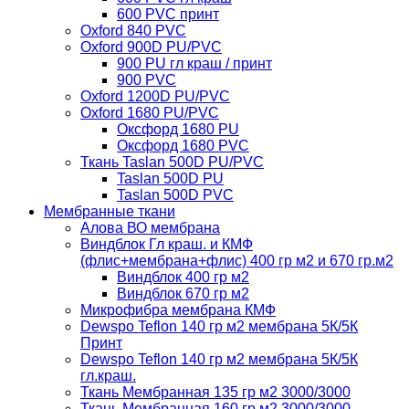
600 PVC принт
Oxford 840 PVC
Oxford 900D PU/PVC
900 PU гл краш / принт
900 PVC
Oxford 1200D PU/PVC
Oxford 1680 PU/PVC
Оксфорд 1680 PU
Оксфорд 1680 PVC
Ткань Taslan 500D PU/PVC
Taslan 500D PU
Taslan 500D PVC
Мембранные ткани
Алова ВО мембрана
Виндблок Гл краш. и КМФ
(флис+мембрана+флис) 400 гр м2 и 670 гр.м2
Виндблок 400 гр м2
Виндблок 670 гр м2
Микрофибра мембрана КМФ
Dewspo Teflon 140 гр м2 мембрана 5К/5К
Принт
Dewspo Teflon 140 гр м2 мембрана 5К/5К
гл.краш.
Ткань Мембранная 135 гр м2 3000/3000
Ткань Мембранная 160 гр м2 3000/3000