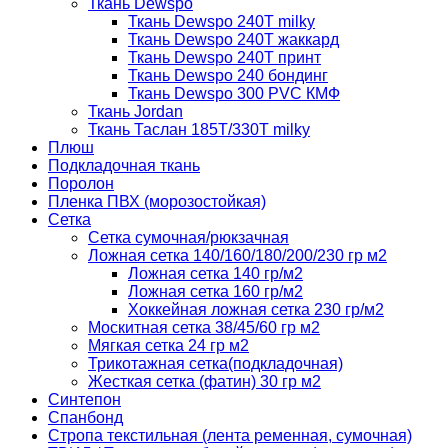
Ткань Dewspo
Ткань Dewspo 240Т milky
Ткань Dewspo 240T жаккард
Ткань Dewspo 240Т принт
Ткань Dewspo 240 бондинг
Ткань Dewspo 300 PVC КМФ
Ткань Jordan
Ткань Таслан 185T/330T milky
Плюш
Подкладочная ткань
Поролон
Пленка ПВХ (морозостойкая)
Сетка
Сетка сумочная/рюкзачная
Ложная сетка 140/160/180/200/230 гр м2
Ложная сетка 140 гр/м2
Ложная сетка 160 гр/м2
Хоккейная ложная сетка 230 гр/м2
Москитная сетка 38/45/60 гр м2
Мягкая сетка 24 гр м2
Трикотажная сетка(подкладочная)
Жесткая сетка (фатин) 30 гр м2
Синтепон
Спанбонд
Стропа текстильная (лента ременная, сумочная)