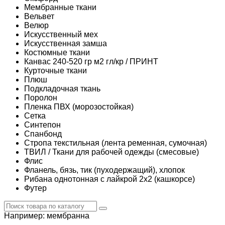
Мембранные ткани
Вельвет
Велюр
Искусственный мех
Искусственная замша
Костюмные ткани
Канвас 240-520 гр м2 гл/кр / ПРИНТ
Курточные ткани
Плюш
Подкладочная ткань
Поролон
Пленка ПВХ (морозостойкая)
Сетка
Синтепон
Спанбонд
Стропа текстильная (лента ременная, сумочная)
ТВИЛ / Ткани для рабочей одежды (смесовые)
Флис
Фланель, бязь, тик (пуходержащий), хлопок
Рибана однотонная с лайкрой 2х2 (кашкорсе)
Футер
Например:
мембранна