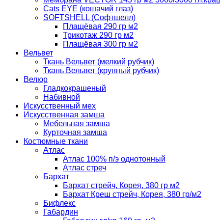
Cats EYE (кошачий глаз)
SOFTSHELL (Софтшелл)
Плащёвая 290 гр м2
Трикотаж 290 гр м2
Плащёвая 300 гр м2
Вельвет
Ткань Вельвет (мелкий рубчик)
Ткань Вельвет (крупный рубчик)
Велюр
Гладкокрашеный
Набивной
Искусственный мех
Искусственная замша
Мебельная замша
Курточная замша
Костюмные ткани
Атлас
Атлас 100% п/э однотонный
Атлас стреч
Бархат
Бархат стрейч, Корея, 380 гр м2
Бархат Креш стрейч, Корея, 380 гр/м2
Бифлекс
Габардин