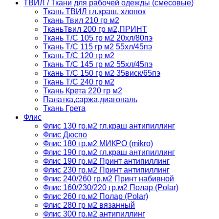
ТВИЛ / Ткани для рабочей одежды (смесовые)
Ткань ТВИЛ гл.краш. хлопок
Ткань Твил 210 гр м2
ТканьТвил 200 гр м2,ПРИНТ
Ткань Т/C 105 гр м2 20хл/80пэ
Ткань Т/C 115 гр м2 55хл/45пэ
Ткань Т/C 120 гр м2
Ткань Т/C 145 гр м2 55хл/45пэ
Ткань Т/C 150 гр м2 35виск/65пэ
Ткань Т/C 240 гр м2
Ткань Крета 220 гр м2
Палатка,саржа,диагональ
Ткань Грета
Флис
Флис 130 гр.м2 гл.краш антипиллинг
Флис Дюспо
Флис 180 гр.м2 МИКРО (mikro)
Флис 190 гр.м2 гл.краш антипиллинг
Флис 190 гр.м2 Принт антипиллинг
Флис 230 гр.м2 Принт антипиллинг
Флис 240/260 гр.м2 Принт набивной
Флис 160/230/220 гр.м2 Полар (Polar)
Флис 260 гр.м2 Полар (Polar)
Флис 280 гр м2 вязанный
Флис 300 гр.м2 антипиллинг