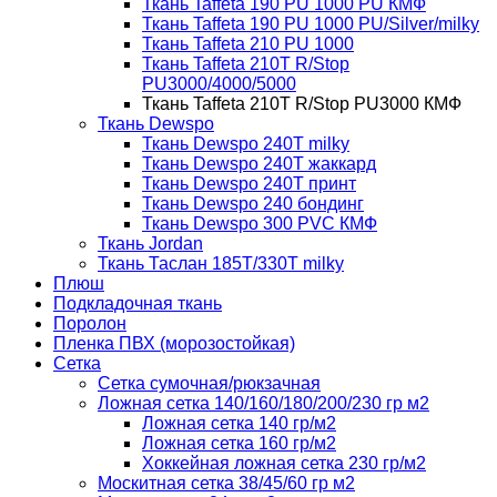
Ткань Taffeta 190 PU 1000 PU КМФ
Ткань Taffeta 190 PU 1000 PU/Silver/milky
Ткань Taffeta 210 PU 1000
Ткань Taffeta 210Т R/Stop
PU3000/4000/5000
Ткань Taffeta 210Т R/Stop PU3000 КМФ
Ткань Dewspo
Ткань Dewspo 240Т milky
Ткань Dewspo 240T жаккард
Ткань Dewspo 240Т принт
Ткань Dewspo 240 бондинг
Ткань Dewspo 300 PVC КМФ
Ткань Jordan
Ткань Таслан 185T/330T milky
Плюш
Подкладочная ткань
Поролон
Пленка ПВХ (морозостойкая)
Сетка
Сетка сумочная/рюкзачная
Ложная сетка 140/160/180/200/230 гр м2
Ложная сетка 140 гр/м2
Ложная сетка 160 гр/м2
Хоккейная ложная сетка 230 гр/м2
Москитная сетка 38/45/60 гр м2