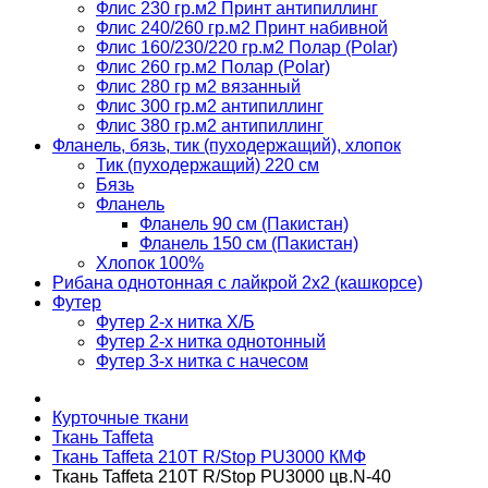
Флис 230 гр.м2 Принт антипиллинг
Флис 240/260 гр.м2 Принт набивной
Флис 160/230/220 гр.м2 Полар (Polar)
Флис 260 гр.м2 Полар (Polar)
Флис 280 гр м2 вязанный
Флис 300 гр.м2 антипиллинг
Флис 380 гр.м2 антипиллинг
Фланель, бязь, тик (пуходержащий), хлопок
Тик (пуходержащий) 220 см
Бязь
Фланель
Фланель 90 см (Пакистан)
Фланель 150 см (Пакистан)
Хлопок 100%
Рибана однотонная с лайкрой 2х2 (кашкорсе)
Футер
Футер 2-х нитка Х/Б
Футер 2-х нитка однотонный
Футер 3-х нитка с начесом
Курточные ткани
Ткань Taffeta
Ткань Taffeta 210Т R/Stop PU3000 КМФ
Ткань Taffeta 210T R/Stop PU3000 цв.N-40