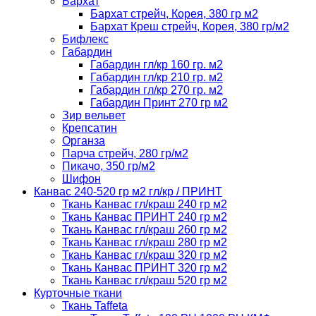
Бархат
Бархат стрейч, Корея, 380 гр м2
Бархат Креш стрейч, Корея, 380 гр/м2
Бифлекс
Габардин
Габардин гл/кр 160 гр. м2
Габардин гл/кр 210 гр. м2
Габардин гл/кр 270 гр. м2
Габардин Принт 270 гр м2
Зир вельвет
Крепсатин
Органза
Парча стрейч, 280 гр/м2
Пикачо, 350 гр/м2
Шифон
Канвас 240-520 гр м2 гл/кр / ПРИНТ
Ткань Канвас гл/краш 240 гр м2
Ткань Канвас ПРИНТ 240 гр м2
Ткань Канвас гл/краш 260 гр м2
Ткань Канвас гл/краш 280 гр м2
Ткань Канвас гл/краш 320 гр м2
Ткань Канвас ПРИНТ 320 гр м2
Ткань Канвас гл/краш 520 гр м2
Курточные ткани
Ткань Taffeta