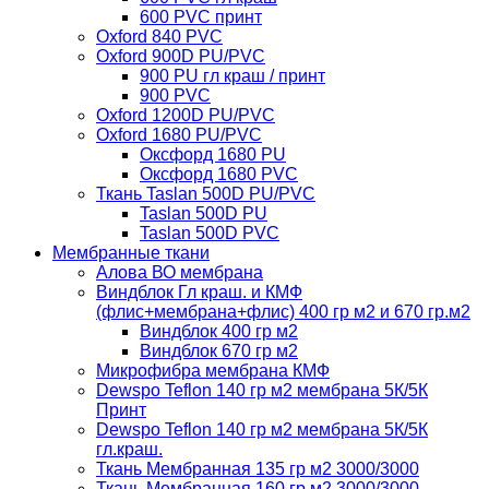
600 PVC принт
Oxford 840 PVC
Oxford 900D PU/PVC
900 PU гл краш / принт
900 PVC
Oxford 1200D PU/PVC
Oxford 1680 PU/PVC
Оксфорд 1680 PU
Оксфорд 1680 PVC
Ткань Taslan 500D PU/PVC
Taslan 500D PU
Taslan 500D PVC
Мембранные ткани
Алова ВО мембрана
Виндблок Гл краш. и КМФ
(флис+мембрана+флис) 400 гр м2 и 670 гр.м2
Виндблок 400 гр м2
Виндблок 670 гр м2
Микрофибра мембрана КМФ
Dewspo Teflon 140 гр м2 мембрана 5К/5К
Принт
Dewspo Teflon 140 гр м2 мембрана 5К/5К
гл.краш.
Ткань Мембранная 135 гр м2 3000/3000
Ткань Мембранная 160 гр м2 3000/3000