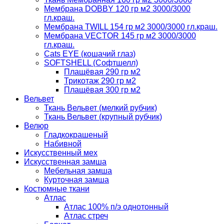
Мембрана DOBBY 120 гр м2 3000/3000
гл.краш.
Мембрана TWILL 154 гр м2 3000/3000 гл.краш.
Мембрана VECTOR 145 гр м2 3000/3000
гл.краш.
Cats EYE (кошачий глаз)
SOFTSHELL (Софтшелл)
Плащёвая 290 гр м2
Трикотаж 290 гр м2
Плащёвая 300 гр м2
Вельвет
Ткань Вельвет (мелкий рубчик)
Ткань Вельвет (крупный рубчик)
Велюр
Гладкокрашеный
Набивной
Искусственный мех
Искусственная замша
Мебельная замша
Курточная замша
Костюмные ткани
Атлас
Атлас 100% п/э однотонный
Атлас стреч