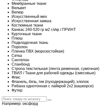
Мембранные ткани
Вельвет
Велюр
Искусственный мех
Искусственная замша
Костюмные ткани
Канвас 240-520 гр м2 гл/кр / ПРИНТ
Курточные ткани
Плюш
Подкладочная ткань
Поролон
Пленка ПВХ (морозостойкая)
Сетка
Синтепон
Спанбонд
Стропа текстильная (лента ременная, сумочная)
ТВИЛ / Ткани для рабочей одежды (смесовые)
Флис
Фланель, бязь, тик (пуходержащий), хлопок
Рибана однотонная с лайкрой 2х2 (кашкорсе)
Футер
Например:
оксфорд