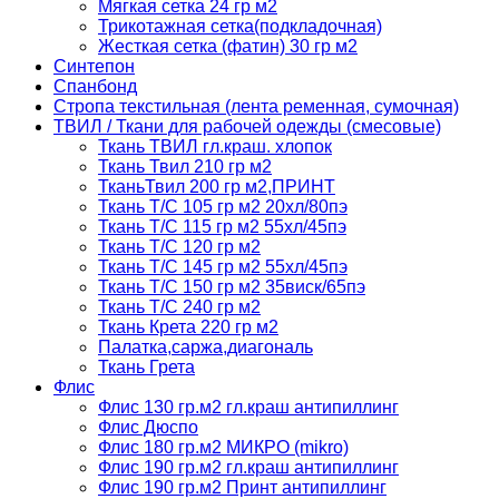
Мягкая сетка 24 гр м2
Трикотажная сетка(подкладочная)
Жесткая сетка (фатин) 30 гр м2
Синтепон
Спанбонд
Стропа текстильная (лента ременная, сумочная)
ТВИЛ / Ткани для рабочей одежды (смесовые)
Ткань ТВИЛ гл.краш. хлопок
Ткань Твил 210 гр м2
ТканьТвил 200 гр м2,ПРИНТ
Ткань Т/C 105 гр м2 20хл/80пэ
Ткань Т/C 115 гр м2 55хл/45пэ
Ткань Т/C 120 гр м2
Ткань Т/C 145 гр м2 55хл/45пэ
Ткань Т/C 150 гр м2 35виск/65пэ
Ткань Т/C 240 гр м2
Ткань Крета 220 гр м2
Палатка,саржа,диагональ
Ткань Грета
Флис
Флис 130 гр.м2 гл.краш антипиллинг
Флис Дюспо
Флис 180 гр.м2 МИКРО (mikro)
Флис 190 гр.м2 гл.краш антипиллинг
Флис 190 гр.м2 Принт антипиллинг