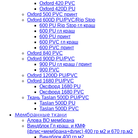
Oxford 420 PVC
Oxford 420D PU
Oxford 500 PVC принт
Oxford 600D PU/PVC/Rip Stop
600 PU Rip Stop гл краш
600 PU гл краш
600 PU принт
600 PVC гл краш
600 PVC принт
Oxford 840 PVC
Oxford 900D PU/PVC
900 PU гл краш / принт
900 PVC
Oxford 1200D PU/PVC
Oxford 1680 PU/PVC
Оксфорд 1680 PU
Оксфорд 1680 PVC
Ткань Taslan 500D PU/PVC
Taslan 500D PU
Taslan 500D PVC
Мембранные ткани
Алова ВО мембрана
Виндблок Гл краш. и КМФ
(флис+мембрана+флис) 400 гр м2 и 670 гр.м2
Виндблок 400 гр м2