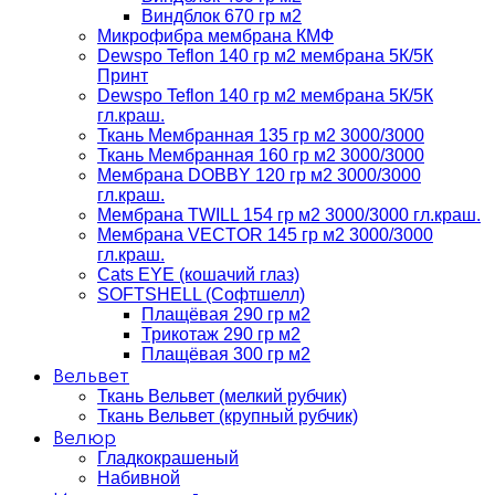
Виндблок 670 гр м2
Микрофибра мембрана КМФ
Dewspo Teflon 140 гр м2 мембрана 5К/5К
Принт
Dewspo Teflon 140 гр м2 мембрана 5К/5К
гл.краш.
Ткань Мембранная 135 гр м2 3000/3000
Ткань Мембранная 160 гр м2 3000/3000
Мембрана DOBBY 120 гр м2 3000/3000
гл.краш.
Мембрана TWILL 154 гр м2 3000/3000 гл.краш.
Мембрана VECTOR 145 гр м2 3000/3000
гл.краш.
Cats EYE (кошачий глаз)
SOFTSHELL (Софтшелл)
Плащёвая 290 гр м2
Трикотаж 290 гр м2
Плащёвая 300 гр м2
Вельвет
Ткань Вельвет (мелкий рубчик)
Ткань Вельвет (крупный рубчик)
Велюр
Гладкокрашеный
Набивной