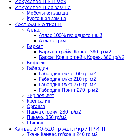
Искусственный мех
Искусственная замша
Мебельная замша
Курточная замша
Костюмные ткани
Атлас
Атлас 100% п/э однотонный
Атлас стреч
Бархат
Бархат стрейч, Корея, 380 гр м2
Бархат Креш стрейч, Корея, 380 гр/м2
Бифлекс
Габардин
Габардин гл/кр 160 гр. м2
Габардин гл/кр 210 гр. м2
Габардин гл/кр 270 гр. м2
Габардин Принт 270 гр м2
Зир вельвет
Крепсатин
Органза
Парча стрейч, 280 гр/м2
Пикачо, 350 гр/м2
Шифон
Канвас 240-520 гр м2 гл/кр / ПРИНТ
Ткань Канвас гл/краш 240 гр м2