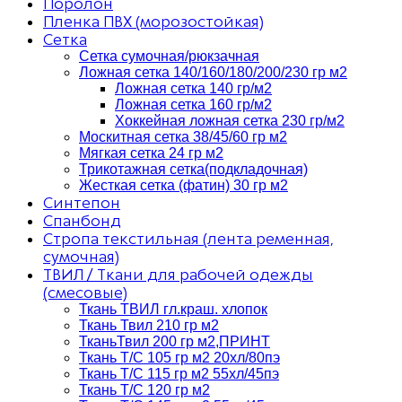
Поролон
Пленка ПВХ (морозостойкая)
Сетка
Сетка сумочная/рюкзачная
Ложная сетка 140/160/180/200/230 гр м2
Ложная сетка 140 гр/м2
Ложная сетка 160 гр/м2
Хоккейная ложная сетка 230 гр/м2
Москитная сетка 38/45/60 гр м2
Мягкая сетка 24 гр м2
Трикотажная сетка(подкладочная)
Жесткая сетка (фатин) 30 гр м2
Синтепон
Спанбонд
Стропа текстильная (лента ременная,
сумочная)
ТВИЛ / Ткани для рабочей одежды
(смесовые)
Ткань ТВИЛ гл.краш. хлопок
Ткань Твил 210 гр м2
ТканьТвил 200 гр м2,ПРИНТ
Ткань Т/C 105 гр м2 20хл/80пэ
Ткань Т/C 115 гр м2 55хл/45пэ
Ткань Т/C 120 гр м2