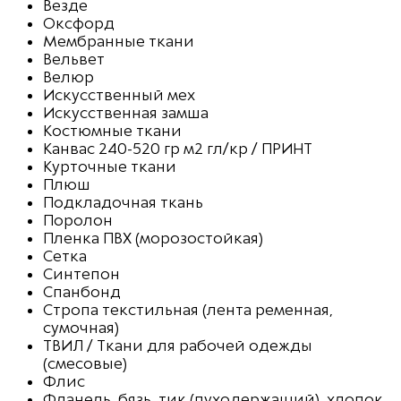
Везде
Оксфорд
Мембранные ткани
Вельвет
Велюр
Искусственный мех
Искусственная замша
Костюмные ткани
Канвас 240-520 гр м2 гл/кр / ПРИНТ
Курточные ткани
Плюш
Подкладочная ткань
Поролон
Пленка ПВХ (морозостойкая)
Сетка
Синтепон
Спанбонд
Стропа текстильная (лента ременная,
сумочная)
ТВИЛ / Ткани для рабочей одежды
(смесовые)
Флис
Фланель, бязь, тик (пуходержащий), хлопок